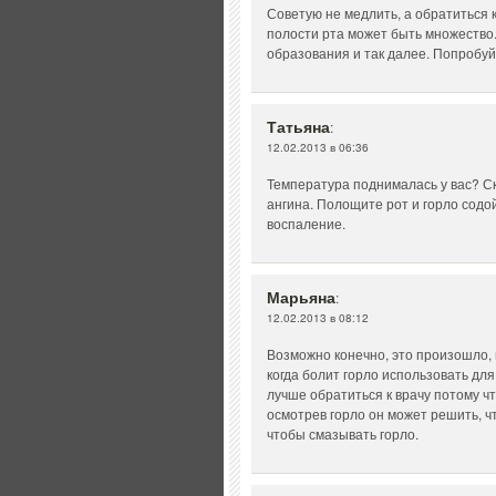
Советую не медлить, а обратиться 
полости рта может быть множество
образования и так далее. Попробу
Татьяна
:
12.02.2013 в 06:36
Температура поднималась у вас? Ск
ангина. Полощите рот и горло содо
воспаление.
Марьяна
:
12.02.2013 в 08:12
Возможно конечно, это произошло, 
когда болит горло использовать для
лучше обратиться к врачу потому ч
осмотрев горло он может решить, ч
чтобы смазывать горло.