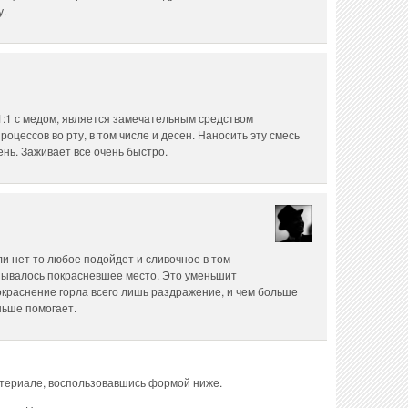
у.
1:1 с медом, является замечательным средством
оцессов во рту, в том числе и десен. Наносить эту смесь
ень. Заживает все очень быстро.
ли нет то любое подойдет и сливочное в том
азывалось покрасневшее место. Это уменьшит
окраснение горла всего лишь раздражение, и чем больше
ньше помогает.
атериале, воспользовавшись формой ниже.