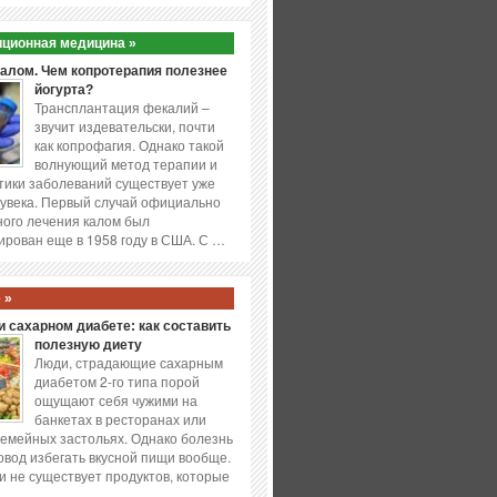
ционная медицина »
калом. Чем копротерапия полезнее
йогурта?
Трансплантация фекалий –
звучит издевательски, почти
как копрофагия. Однако такой
волнующий метод терапии и
ики заболеваний существует уже
увека. Первый случай официально
ого лечения калом был
ирован еще в 1958 году в США. С …
 »
 сахарном диабете: как составить
полезную диету
Люди, страдающие сахарным
диабетом 2-го типа порой
ощущают себя чужими на
банкетах в ресторанах или
емейных застольях. Однако болезнь
повод избегать вкусной пищи вообще.
и не существует продуктов, которые
…