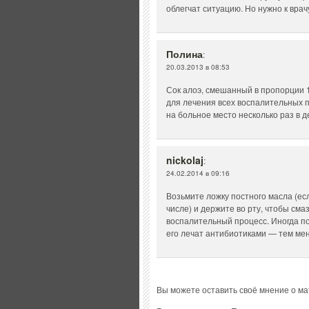
облегчат ситуацию. Но нужно к врач
Полина
:
20.03.2013 в 08:53
Сок алоэ, смешанный в пропорции 
для лечения всех воспалительных пр
на больное место несколько раз в д
nickolaj
:
24.02.2014 в 09:16
Возьмите ложку постного масла (ес
числе) и держите во рту, чтобы см
воспалительный процесс. Иногда п
его лечат антибиотиками — тем ме
Вы можете оставить своё мнение о м