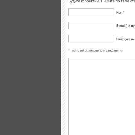
Будьте корректны. Пишите по теме ста
Имя *
E-mail(не пу
Сайт (указы
* - поле обязательно для заполнения