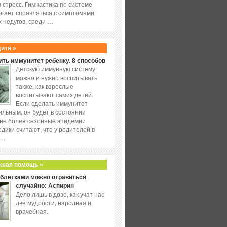
 стресс. Гимнастика по системе
огает справляться с симптомами
 недугов, среди …
дитя »
ить иммунитет ребенку. 8 способов
Детскую иммунную систему
можно и нужно воспитывать
также, как взрослые
воспитывают самих детей.
Если сделать иммунитет
ильным, он будет в состоянии
не болея сезонные эпидемии
едики считают, что у родителей в
 …
жная помощь »
аблетками можно отравиться
случайно: Аспирин
Дело лишь в дозе, как учат нас
две мудрости, народная и
врачебная.