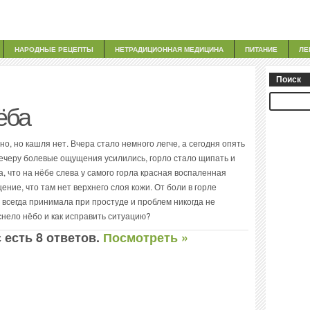
НАРОДНЫЕ РЕЦЕПТЫ
НЕТРАДИЦИОННАЯ МЕДИЦИНА
ПИТАНИЕ
ЛЕ
Поиск
ёба
но, но кашля нет. Вчера стало немного легче, а сегодня опять
вечеру болевые ощущения усилились, горло стало щипать и
а, что на нёбе слева у самого горла красная воспаленная
ение, что там нет верхнего слоя кожи. От боли в горле
 всегда принимала при простуде и проблем никогда не
снело нёбо и как исправить ситуацию?
 есть 8 ответов.
Посмотреть »