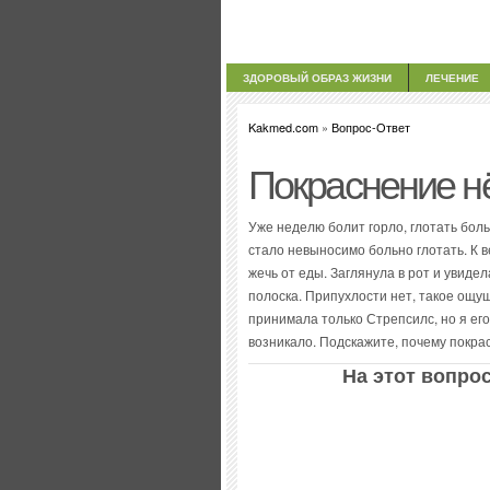
ЗДОРОВЫЙ ОБРАЗ ЖИЗНИ
ЛЕЧЕНИЕ
Kakmed.com
»
Вопрос-Ответ
Покраснение н
Уже неделю болит горло, глотать боль
стало невыносимо больно глотать. К 
жечь от еды. Заглянула в рот и увидел
полоска. Припухлости нет, такое ощущ
принимала только Стрепсилс, но я его
возникало. Подскажите, почему покра
На этот вопрос