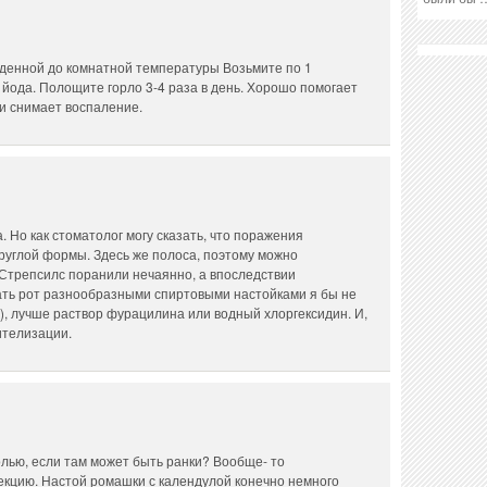
жденной до комнатной температуры Возьмите по 1
у йода. Полощите горло 3-4 раза в день. Хорошо помогает
 и снимает воспаление.
а. Но как стоматолог могу сказать, что поражения
руглой формы. Здесь же полоса, поэтому можно
 Стрепсилс поранили нечаянно, а впоследствии
ть рот разнообразными спиртовыми настойками я бы не
, лучше раствор фурацилина или водный хлоргексидин. И,
ителизации.
олью, если там может быть ранки? Вообще- то
кцию. Настой ромашки с календулой конечно немного