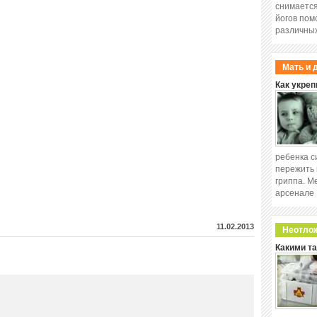
снимается
йогов пом
различных
Мать и 
Как укреп
ребенка с
пережить 
гриппа. М
арсенале
11.02.2013
Неотло
Какими т