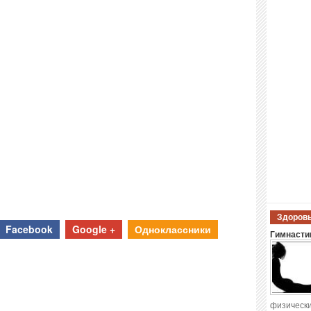
Здоровы
Facebook
Google +
Одноклассники
Гимнастик
физически