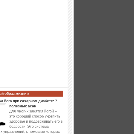
й образ жизни »
а йога при сахарном диабете: 7
полезных асан
Для многих занятия йогой –
это хороший способ укрепить
здоровье и поддерживать его в
бодрости. Это система
х упражнений, с помощью которых