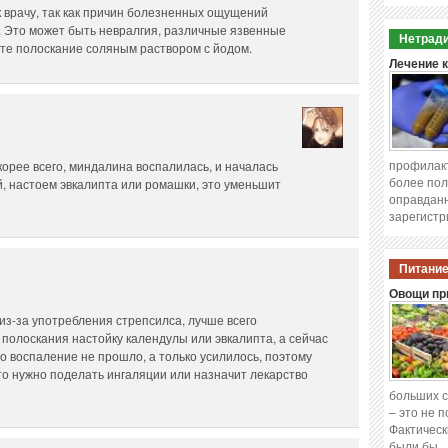
к врачу, так как причин болезненных ощущений
. Это может быть невралгия, различные язвенные
Нетради
йте полоскание соляным раствором с йодом.
Лечение 
профилакт
орее всего, миндалина воспалилась, и началась
более пол
й, настоем эвкалипта или ромашки, это уменьшит
оправданн
зарегистр
Питание
Овощи при
из-за употребления стрепсилса, лучше всего
 полоскания настойку календулы или эвкалипта, а сейчас
то воспаление не прошло, а только усилилось, поэтому
то нужно поделать ингаляции или назначит лекарство
больших с
– это не 
Фактическ
были бы 