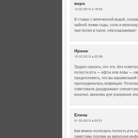
вера
:
12.02.2013 в 18:02
В стакан с кипяченной водой, охла
чайной ложки соды, соли и капельк
при болях в горле, обеззараживает
Ирина
:
15.02.2013 в 23:06
Трудно сказать, что это, без осмотр
полости рта — афты или язвы — ок
предположить, что вы карамелькой
присоединилась инфекция. Полоска
советовала (раздражают слизистую)
конечно, винилин для ускорения эп
Елена
:
01.03.2013 в 00:51
Как можно полоскать полость рта с
симптомы похожи на вирусную инфе