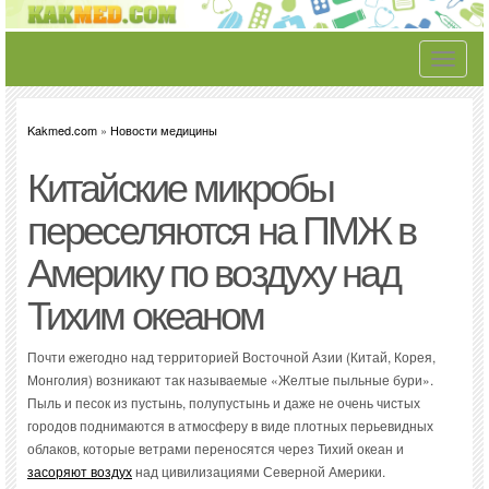
Toggle
navigati
Kakmed.com
»
Новости медицины
Китайские микробы
переселяются на ПМЖ в
Америку по воздуху над
Тихим океаном
Почти ежегодно над территорией Восточной Азии (Китай, Корея,
Монголия) возникают так называемые «Желтые пыльные бури».
Пыль и песок из пустынь, полупустынь и даже не очень чистых
городов поднимаются в атмосферу в виде плотных перьевидных
облаков, которые ветрами переносятся через Тихий океан и
засоряют воздух
над цивилизациями Северной Америки.