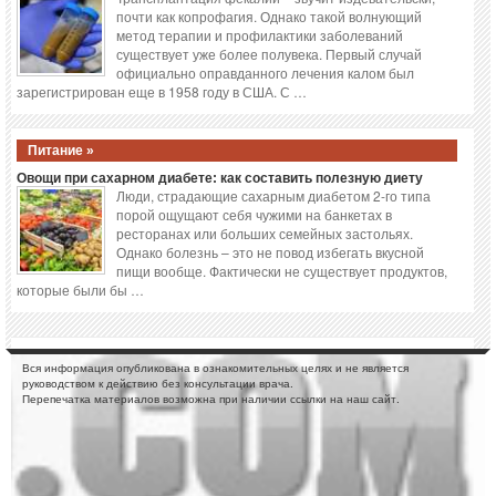
почти как копрофагия. Однако такой волнующий
метод терапии и профилактики заболеваний
существует уже более полувека. Первый случай
официально оправданного лечения калом был
зарегистрирован еще в 1958 году в США. С …
Питание »
Овощи при сахарном диабете: как составить полезную диету
Люди, страдающие сахарным диабетом 2-го типа
порой ощущают себя чужими на банкетах в
ресторанах или больших семейных застольях.
Однако болезнь – это не повод избегать вкусной
пищи вообще. Фактически не существует продуктов,
которые были бы …
Вся информация опубликована в ознакомительных целях и не является
руководством к действию без консультации врача.
Перепечатка материалов возможна при наличии ссылки на наш сайт.