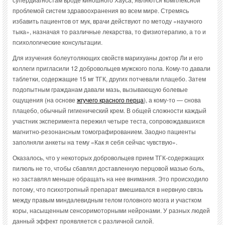
проблемой систем здравоохранения во всем мире. Стремясь
избавить пациентов от мук, врачи действуют по методу «научного
тыка», назначая то различные лекарства, то физиотерапию, а то и
психологические консультации.
Для изучения болеутоляющих свойств марихуаны доктор Ли и его
коллеги пригласили 12 добровольцев мужского пола. Кому-то давали
таблетки, содержащие 15 мг ТГК, других потчевали плацебо. Затем
подопытным гражданам давали мазь, вызывающую болевые
ощущения (на основе
жгучего красного перца
), а кому-то — снова
плацебо, обычный гигиенический крем. В общей сложности каждый
участник эксперимента пережил четыре теста, сопровождавшихся
магнитно-резонансным томографированием. Заодно пациенты
заполняли анкеты на тему «Как я себя сейчас чувствую».
Оказалось, что у некоторых добровольцев прием ТГК-содержащих
пилюль не то, чтобы сбавлял доставленную перцовой мазью боль,
но заставлял меньше обращать на нее внимания. Это происходило
потому, что психотропный препарат вмешивался в нервную связь
между правым миндалевидным телом головного мозга и участком
коры, насыщенным сенсоримоторными нейронами. У разных людей
данный эффект проявляется с различной силой.