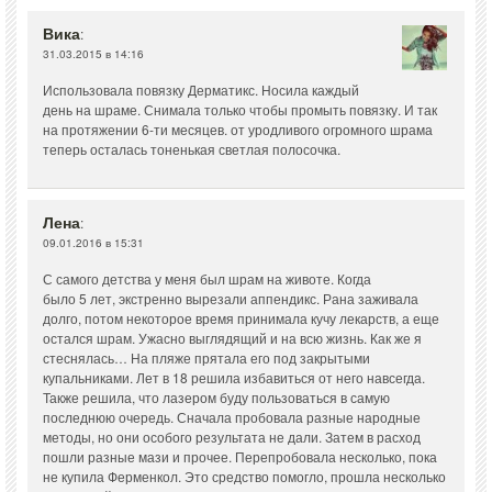
Вика
:
31.03.2015 в 14:16
Использовала повязку Дерматикс. Носила каждый
день на шраме. Снимала только чтобы промыть повязку. И так
на протяжении 6-ти месяцев. от уродливого огромного шрама
теперь осталась тоненькая светлая полосочка.
Лена
:
09.01.2016 в 15:31
С самого детства у меня был шрам на животе. Когда
было 5 лет, экстренно вырезали аппендикс. Рана заживала
долго, потом некоторое время принимала кучу лекарств, а еще
остался шрам. Ужасно выглядящий и на всю жизнь. Как же я
стеснялась… На пляже прятала его под закрытыми
купальниками. Лет в 18 решила избавиться от него навсегда.
Также решила, что лазером буду пользоваться в самую
последнюю очередь. Сначала пробовала разные народные
методы, но они особого результата не дали. Затем в расход
пошли разные мази и прочее. Перепробовала несколько, пока
не купила Ферменкол. Это средство помогло, прошла несколько