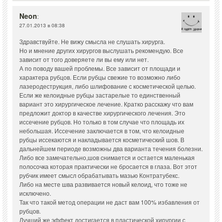
Neon
:
27.01.2013 в 08:38
Здравствуйте. Не вижу смысла не слушать хирурга.
Но и мнение других хирургов выслушать рекомендую. Все
зависит от того доверяете ли вы ему или нет.
А по поводу вашей проблемы. Все зависит от площади и
характера рубцов. Если рубцы свежие то возможно либо
лазеродеструкция, либо шлифование с косметической целью.
Если же келоидные рубцы застарелые то единственный
вариант это хирургическое лечение. Кратко расскажу что вам
предложит доктор в качестве хирургического лечения. Это
иссечение рубцов. Но только в том случае что площадь их
небольшая. Иссечение заключается в том, что келоидные
рубцы иссекаются и накладывается косметический шов. В
дальнейшем периоде возможны два варианта течения болезни.
Либо все замечательно,шов снимается и остается маленькая
полосочка которая практически не бросается в глаза. Вот этот
рубчик имеет смысл обрабатывать мазью Контратубекс.
Либо на месте шва развивается новый келоид, что тоже не
исключено.
Так что такой метод операции не даст вам 100% избавления от
рубцов.
Лучший же эффект достигается в пластической хирургии с