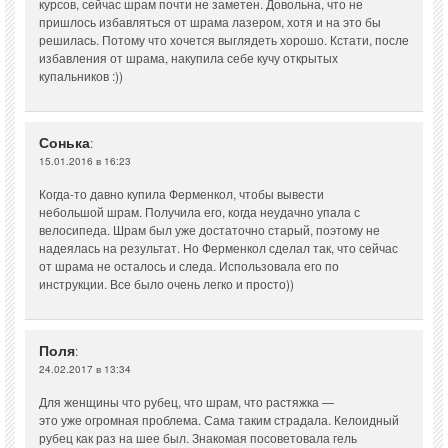
курсов, сейчас шрам почти не заметен. Довольна, что не
пришлось избавляться от шрама лазером, хотя и на это бы
решилась. Потому что хочется выглядеть хорошо. Кстати, после
избавления от шрама, накупила себе кучу открытых
купальников :))
Сонька
:
15.01.2016 в 16:23
Когда-то давно купила Ферменкол, чтобы вывести
небольшой шрам. Получила его, когда неудачно упала с
велосипеда. Шрам был уже достаточно старый, поэтому не
надеялась на результат. Но Ферменкол сделал так, что сейчас
от шрама не осталось и следа. Использовала его по
инструкции. Все было очень легко и просто))
Поля
:
24.02.2017 в 13:34
Для женщины что рубец, что шрам, что растяжка —
это уже огромная проблема. Сама таким страдала. Келоидный
рубец как раз на шее был. Знакомая посоветовала гель