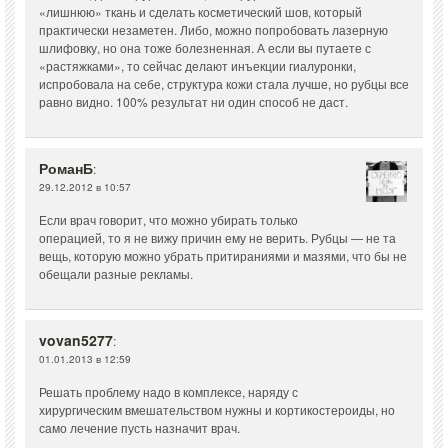
«лишнюю» ткань и сделать косметический шов, который
практически незаметен. Либо, можно попробовать лазерную
шлифовку, но она тоже болезненная. А если вы путаете с
«растяжками», то сейчас делают инъекции гиалуронки,
испробовала на себе, структура кожи стала лучше, но рубцы все
равно видно. 100% результат ни один способ не даст.
РоманБ
:
29.12.2012 в 10:57
Если врач говорит, что можно убирать только
операцией, то я не вижу причин ему не верить. Рубцы — не та
вещь, которую можно убрать притираниями и мазями, что бы не
обещали разные рекламы.
vovan5277
:
01.01.2013 в 12:59
Решать проблему надо в комплексе, наряду с
хирургическим вмешательством нужны и кортикостероиды, но
само лечение пусть назначит врач.