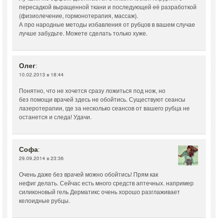
пересадкой выращенной ткани и последующей её разработкой
(физиолечение, гормонотерапия, массаж).
А про народные методы избавления от рубцов в вашем случае
лучше забудьте. Можете сделать только хуже.
Олег
:
10.02.2013 в 18:44
Понятно, что не хочется сразу ложиться под нож, но
без помощи врачей здесь не обойтись. Существуют сеансы
лазеротерапии, где за несколько сеансов от вашего рубца не
останется и следа! Удачи.
Софа
:
29.09.2014 в 23:36
Очень даже без врачей можно обойтись! Прям как
нефиг делать. Сейчас есть много средств аптечных. например
силиконовый гель Дерматикс очень хорошо разглаживает
келоидные рубцы.