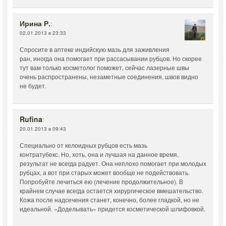
Ирина Р.
:
02.01.2013 в 23:33
Спросите в аптеке индийскую мазь для заживления
ран, иногда она помогает при рассасывании рубцов. Но скорее
тут вам только косметолог поможет, сейчас лазерные швы
очень распространены, незаметные соединения, швов видно
не будет.
Rufina
:
20.01.2013 в 09:43
Специально от келоидных рубцов есть мазь
контратубекс. Но, хоть, она и лучшая на данное время,
результат не всегда радует. Она неплохо помогает при молодых
рубцах, а вот при старых может вообще не подействовать.
Попробуйте лечиться ею (лечение продолжительное). В
крайнем случае всегда остается хирургическое вмешательство.
Кожа после надсечения станет, конечно, более гладкой, но не
идеальной. «Доделывать» придется косметической шлифовкой.