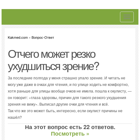
Toggle
navigati
Kakmed.com
»
Вопрос-Ответ
Отчего может резко
ухудшиться зрение?
За последние полгода у меня страшно упало зрение. И читать не
могу уже даже в очках для чтения, и по улице ходить не комфортно,
хотя раньше для улицы вообще очков не имела. пошла к окулисту, —
он говорит: «глаза здоровы, причин для такого резкого ухудшения
зрения не вижу». Выписал другие очки для чтения и всё.
Так что же это может быть, интересно, если окулист причины не
нашёл?
На этот вопрос есть 22 ответов.
Посмотреть »