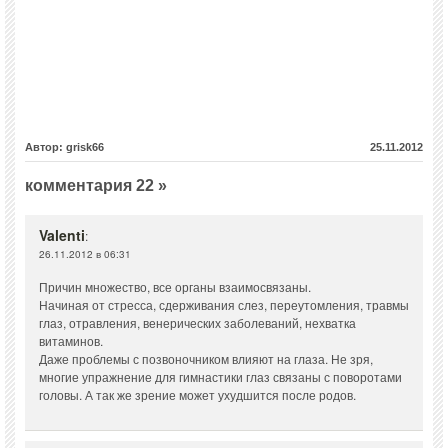
Автор: grisk66
25.11.2012
комментария 22 »
Valenti
:
26.11.2012 в 06:31
Причин множество, все органы взаимосвязаны.
Начиная от стресса, сдерживания слез, переутомления, травмы
глаз, отравления, венерических заболеваний, нехватка
витаминов.
Даже проблемы с позвоночником влияют на глаза. Не зря,
многие упражнение для гимнастики глаз связаны с поворотами
головы. А так же зрение может ухудшится после родов.