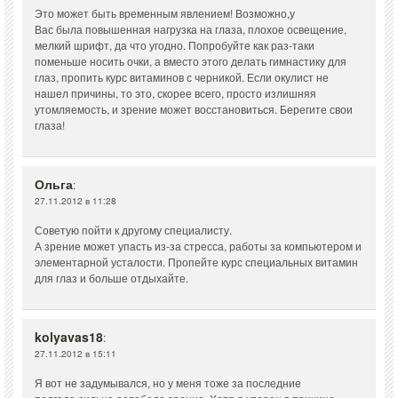
Это может быть временным явлением! Возможно,у
Вас была повышенная нагрузка на глаза, плохое освещение,
мелкий шрифт, да что угодно. Попробуйте как раз-таки
поменьше носить очки, а вместо этого делать гимнастику для
глаз, пропить курс витаминов с черникой. Если окулист не
нашел причины, то это, скорее всего, просто излишняя
утомляемость, и зрение может восстановиться. Берегите свои
глаза!
Ольга
:
27.11.2012 в 11:28
Советую пойти к другому специалисту.
А зрение может упасть из-за стресса, работы за компьютером и
элементарной усталости. Пропейте курс специальных витамин
для глаз и больше отдыхайте.
kolyavas18
:
27.11.2012 в 15:11
Я вот не задумывался, но у меня тоже за последние