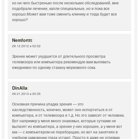
но ни чего быстренько после нескольких обследований, мне
подобрали лечение, капли специальные, но и пока все
хорошо.Может вам тоже сменить клинику и тогда будет все
хорошо?
Nemforttt
:
29.12.2012 в 02:02
Зрение может ухудшится от длительного просмотра
телевизора или компьютера рекомендую вам выпивать
ежедневно по одному стакану морковного сока.
DinAlla
:
09.01.2013 в 00:35
Основная причина упадка зрения — это
наследственность, конечно, может оно испортиться и от
компьютера, и от телевизора и т.д. Но это зависит от человека.
Вот например:у меня много знакомых, которые сутками не
вылазят из компьютера, а зрение у них хорошее, а у меня вот
как — с компьютером не переборщаю, но вот на занятиях в
учебном заведении глаза устают. Просто я даже не успеваю