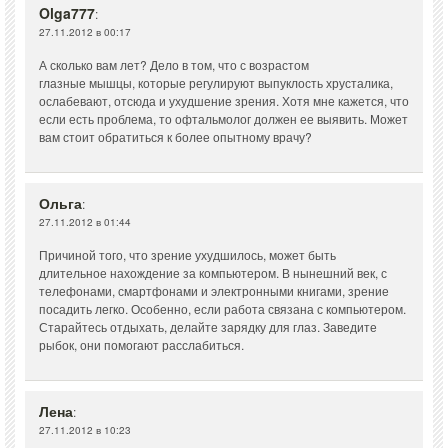
Olga777
:
27.11.2012 в 00:17
А сколько вам лет? Дело в том, что с возрастом
глазные мышцы, которые регулируют выпуклость хрусталика,
ослабевают, отсюда и ухудшение зрения. Хотя мне кажется, что
если есть проблема, то офтальмолог должен ее выявить. Может
вам стоит обратиться к более опытному врачу?
Ольга
:
27.11.2012 в 01:44
Причиной того, что зрение ухудшилось, может быть
длительное нахождение за компьютером. В нынешний век, с
телефонами, смартфонами и электронными книгами, зрение
посадить легко. Особенно, если работа связана с компьютером.
Старайтесь отдыхать, делайте зарядку для глаз. Заведите
рыбок, они помогают расслабиться.
Лена
:
27.11.2012 в 10:23