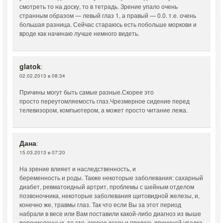
смотреть то на доску, то в тетрадь. Зрение упало очень
странным образом — левый глаз 1, а правый — 0.0. т.е. очень
большая разница. Сейчас стараюсь есть побольше моркови и
вроде как начинаю лучше немного видеть.
glatok
:
02.02.2013 в 08:34
Причины могут быть самые разные.Скорее это
просто переутомляемость глаз.Чрезмерное сидение перед
телевизором, компьютером, а может просто читание лежа.
Дана
:
15.03.2013 в 07:20
На зрение влияет и наследственность, и
беременность и роды. Также некоторые заболевания: сахарный
диабет, ревматоидный артрит, проблемы с шейным отделом
позвоночника, некоторые заболевания щитовидной железы, и,
конечно же, травмы глаз. Так что если Вы за этот период
набрали в весе или Вам поставили какой-либо диагноз из выше
перечисленных, то это, скорее всего и явилось причиной упадка