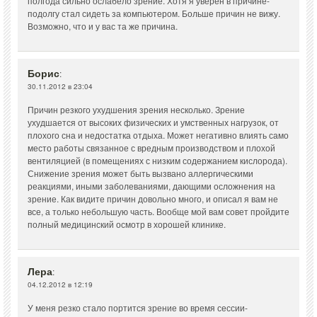
полгода сильно ослабело зрение. Хотя я уверен в причине-
подолгу стал сидеть за компьютером. Больше причин не вижу.
Возможно, что и у вас та же причина.
Борис
:
30.11.2012 в 23:04
Причин резкого ухудшения зрения несколько. Зрение
ухудшается от высоких физических и умственных нагрузок, от
плохого сна и недостатка отдыха. Может негативно влиять само
место работы связанное с вредным производством и плохой
вентиляцией (в помещениях с низким содержанием кислорода).
Снижение зрения может быть вызвано аллергическими
реакциями, иными заболеваниями, дающими осложнения на
зрение. Как видите причин довольно много, и описал я вам не
все, а только небольшую часть. Вообще мой вам совет пройдите
полный медицинский осмотр в хорошей клинике.
Лера
:
04.12.2012 в 12:19
У меня резко стало портится зрение во время сессии-