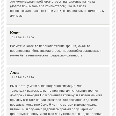
это комплексная проблема- стресс, напряжение на глаза
(долгое прибывание за компьютером). Но мне врач
посоветовала глазные капли и отдых, обязательно- гимнастику
для глаз.
Юлия
:
10.12.2012 в 23:50
Возможно какое-то перенапряжение зрения, какая-то
перенесенная болезнь или стресс, перестройка организма, и
может быть генетическая предрасположенность
Алла
:
11.12.2012 в 03:20
Вы знаете, у меня была подобная ситуация, мне
также как и вам сказали, что причины для снижения зрения
доктора не находят.Но я поменяла клинику, и в новой клинике
причину все таки нашли, оказалось это связанно с далеким
прошлым, когда мне было 9 лет я с детьми в школе играла
пятнашки, и случайно ударилась правым полушарием о
гранитную колонну, и вот в 35 лет у меня стало падать зрение,