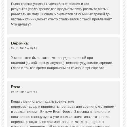
Была травма,упала,14 часов без сознания и как
результат упало зрение,все предметы вижу размыто,жить и
работать не могу.Обошла 5 окулистов от обычных врачей до
частных клиник,может кто-то сталкивался с такой проблемой?
Что делать?
Верочка
:
24.11.2016 в 19:21
У меня тоже было такое, что от удара головой при
падении (зимой поскользнулась), немного ухудшилось зрение.
Глаза и так все время напряжены от компа, а тут еще это.
Роза
:
24.11.2016 в 21:41
Когда у меня стало падать зрение, мне
порекомендовали принимать препарат для зрения с лютеином
и зеаксантином – Витрум Вижн Форте. 3 месяца я пила его, и
постепенно к концу курса уже реально заметила, что зрение
перестало падать, не зря мне сказали, что это не просто
витаминно-минеральный комплекс, а именно лекарственное