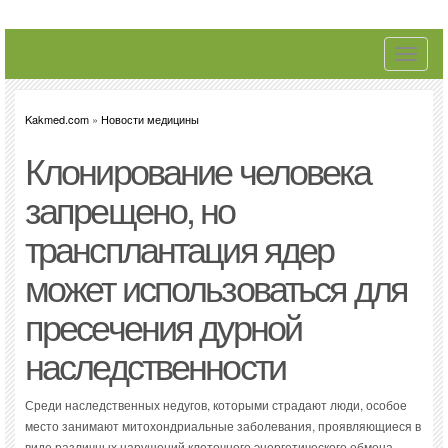
Toggle
navigati
Kakmed.com
»
Новости медицины
Клонирование человека
запрещено, но
трансплантация ядер
может использоваться для
пресечения дурной
наследственности
Среди наследственных недугов, которыми страдают люди, особое
место занимают митохондриальные заболевания, проявляющиеся в
виде различных нарушений клеточного энергетического обмена.