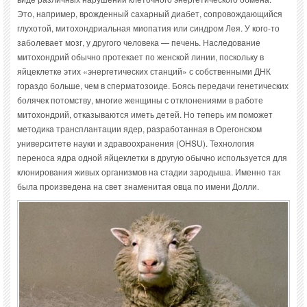
Это, например, врожденный сахарный диабет, сопровождающийся
глухотой, митохондриальная миопатия или синдром Лея. У кого-то
заболевает мозг, у другого человека — печень. Наследование
митохондрий обычно протекает по женской линии, поскольку в
яйцеклетке этих «энергетических станций» с собственными ДНК
гораздо больше, чем в сперматозоиде. Боясь передачи генетических
болячек потомству, многие женщины с отклонениями в работе
митохондрий, отказываются иметь детей. Но теперь им поможет
методика трансплантации ядер, разработанная в Орегонском
университете науки и здравоохранения (OHSU). Технология
переноса ядра одной яйцеклетки в другую обычно используется для
клонирования живых организмов на стадии зародыша. Именно так
была произведена на свет знаменитая овца по имени Долли.