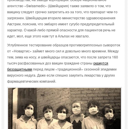
агентство «Swissmedic» (Швейцария) также заявило о том, что
вакцину следует срочно запретить из-за того, что препарат чем-то
загрязнен. Швейцарцам вторило министерство здравоохранения
Австрии, пояснив, что эмбарго имеет сугубо предупредительный
характер. О какой-либо прямой опасности для пациентов речь не
идет, мол, еще этого нам тут в Альпах не хватало.
Углубленное тестирование образцов противогриппозных сывороток
от «Новартис» займет много сил и довольно много времени. Между
тем, зима на носу, и швейцарцы опасаются, что после запрета 160
тысяч расфасованных доз вакцин граждане страны
окажутся
беззащитными
перед лицом «традиционной» сезонной эпидемии
вирусного недуга. Даже если спешно закупить лекарства у других
фармацевтических компаний.