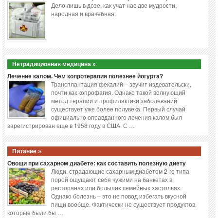
Дело лишь в дозе, как учат нас две мудрости,
народная и врачебная.
Нетрадиционная медицина »
Лечение калом. Чем копротерапия полезнее йогурта?
Трансплантация фекалий – звучит издевательски,
почти как копрофагия. Однако такой волнующий
метод терапии и профилактики заболеваний
существует уже более полувека. Первый случай
официально оправданного лечения калом был
зарегистрирован еще в 1958 году в США. С …
Питание »
Овощи при сахарном диабете: как составить полезную диету
Люди, страдающие сахарным диабетом 2-го типа
порой ощущают себя чужими на банкетах в
ресторанах или больших семейных застольях.
Однако болезнь – это не повод избегать вкусной
пищи вообще. Фактически не существует продуктов,
которые были бы …