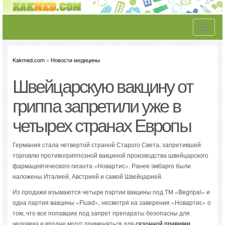
Toggle
navigati
Kakmed.com
»
Новости медицины
Швейцарскую вакцину от
гриппа запретили уже в
четырех странах Европы
Германия стала четвертой страной Старого Света, запретившей
торговлю противогриппозной вакциной производства швейцарского
фармацевтического гиганта «Новартис». Ранее эмбарго были
наложены Италией, Австрией и самой Швейцарией.
Из продажи изымаются четыре партии вакцины под ТМ «Begripal» и
одна партия вакцины «Fluad», несмотря на заверения «Новартис» о
том, что все попавшие под запрет препараты безопасны для
человека и вполне могут применяться для
сезонной прививки