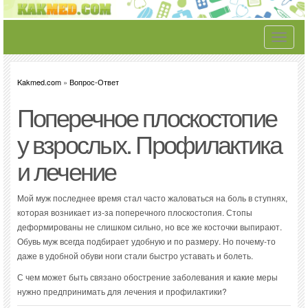
Toggle
navigati
Kakmed.com
»
Вопрос-Ответ
Поперечное плоскостопие
у взрослых. Профилактика
и лечение
Мой муж последнее время стал часто жаловаться на боль в ступнях,
которая возникает из-за поперечного плоскостопия. Стопы
деформированы не слишком сильно, но все же косточки выпирают.
Обувь муж всегда подбирает удобную и по размеру. Но почему-то
даже в удобной обуви ноги стали быстро уставать и болеть.
С чем может быть связано обострение заболевания и какие меры
нужно предпринимать для лечения и профилактики?