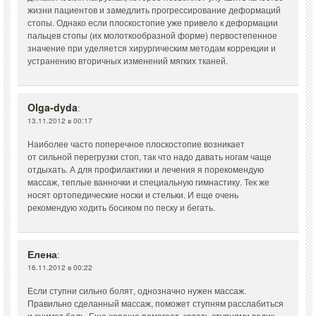
жизни пациентов и замедлить прогрессирование деформаций
стопы. Однако если плоскостопие уже привело к деформации
пальцев стопы (их молоткообразной форме) первостепенное
значение при уделяется хирургическим методам коррекции и
устранению вторичных изменений мягких тканей.
Olga-dyda
:
13.11.2012 в 00:17
Наиболее часто поперечное плоскостопие возникает
от сильной перегрузки стоп, так что надо давать ногам чаще
отдыхать. А для профилактики и лечения я порекомендую
массаж, теплые ванночки и специальную гимнастику. Тек же
носят ортопедические носки и стельки. И еще очень
рекомендую ходить босиком по песку и бегать.
Елена
:
16.11.2012 в 00:22
Если ступни сильно болят, однозначно нужен массаж.
Правильно сделанный массаж, поможет ступням расслабиться
и снимет боль. Еще хорошо помогает, катать ступнями валик.