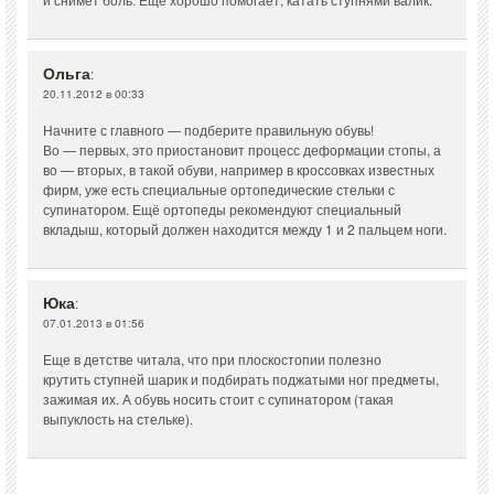
Ольга
:
20.11.2012 в 00:33
Начните с главного — подберите правильную обувь!
Во — первых, это приостановит процесс деформации стопы, а
во — вторых, в такой обуви, например в кроссовках известных
фирм, уже есть специальные ортопедические стельки с
супинатором. Ещё ортопеды рекомендуют специальный
вкладыш, который должен находится между 1 и 2 пальцем ноги.
Юка
:
07.01.2013 в 01:56
Еще в детстве читала, что при плоскостопии полезно
крутить ступней шарик и подбирать поджатыми ног предметы,
зажимая их. А обувь носить стоит с супинатором (такая
выпуклость на стельке).