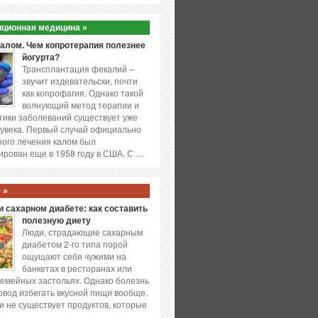
ционная медицина »
калом. Чем копротерапия полезнее
йогурта?
Трансплантация фекалий –
звучит издевательски, почти
как копрофагия. Однако такой
волнующий метод терапии и
ики заболеваний существует уже
увека. Первый случай официально
ого лечения калом был
ирован еще в 1958 году в США. С …
 »
 сахарном диабете: как составить
полезную диету
Люди, страдающие сахарным
диабетом 2-го типа порой
ощущают себя чужими на
банкетах в ресторанах или
емейных застольях. Однако болезнь
повод избегать вкусной пищи вообще.
и не существует продуктов, которые
…