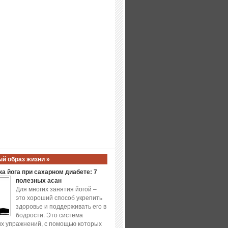
й образ жизни »
а йога при сахарном диабете: 7
полезных асан
Для многих занятия йогой –
это хороший способ укрепить
здоровье и поддерживать его в
бодрости. Это система
х упражнений, с помощью которых