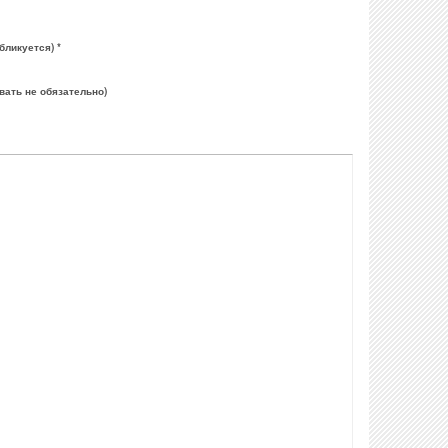
бликуется) *
вать не обязательно)