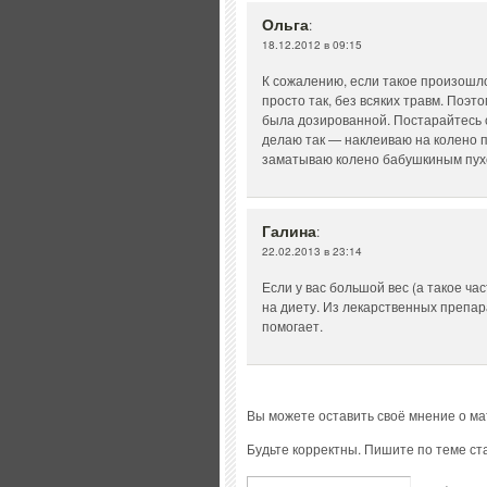
Ольга
:
18.12.2012 в 09:15
К сожалению, если такое произошл
просто так, без всяких травм. Поэт
была дозированной. Постарайтесь с
делаю так — наклеиваю на колено п
заматываю колено бабушкиным пухо
Галина
:
22.02.2013 в 23:14
Если у вас большой вес (а такое ча
на диету. Из лекарственных препар
помогает.
Вы можете оставить своё мнение о м
Будьте корректны. Пишите по теме ста