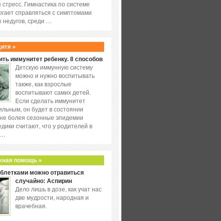
 стресс. Гимнастика по системе
огает справляться с симптомами
 недугов, среди …
дитя »
ить иммунитет ребенку. 8 способов
Детскую иммунную систему
можно и нужно воспитывать
также, как взрослые
воспитывают самих детей.
Если сделать иммунитет
ильным, он будет в состоянии
не болея сезонные эпидемии
едики считают, что у родителей в
 …
жная помощь »
аблетками можно отравиться
случайно: Аспирин
Дело лишь в дозе, как учат нас
две мудрости, народная и
врачебная.