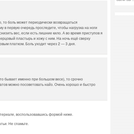
о, то боль может периодически возвращаться
ому в первую очередь проследите, чтобы нагрузка на ноги
низить вес, если есть лишние кило. А во время приступов я
ерцовый пластырь и хожу с ним. На ночь ещё сверху
вым платком. Боль уходит через 2 — 3 дня.
сто бывает именно при большом весе), то срочно
атов можно посоветовать найз. Очень хорошо и быстро
атериале, воспользовавшись формой ниже.
тьи. Не спамьте.