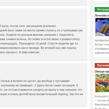
Нетради
Лечение 
2 раза, после того, как решала усиленно
ней бега также не могла прямо ступать по ступенькам, как
боль. Ходила по разным врачам, начиная с терапевта,
же снимок колена. Но помог в итоге визит к ревматологу.
профилакт
процедуры. Проходила 10 дней. Спустя неделю где-то
более пол
ункционировать как и прежде. Во второй раз уже пошла
оправданн
вать процесс. И вам советую.
зарегистр
Питание
Овощи при
й болью в колене не шутят, да вообще с суставами
 хорошему не приводит. У друга была такая ситуация, 3
, но потом отважился сходить ко врачу и ему сказали, что
рация и очень долгий восстановительный период. Так что не
больших с
– это не 
Фактическ
были бы 