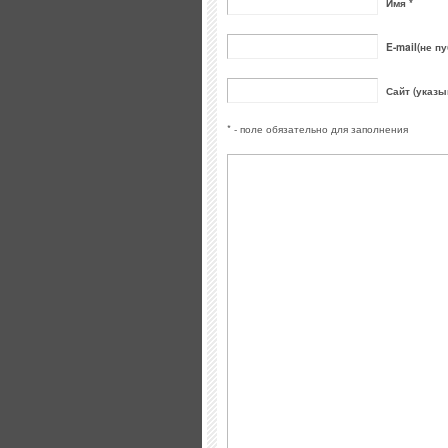
Имя *
E-mail(не пу
Сайт (указы
* - поле обязательно для заполнения