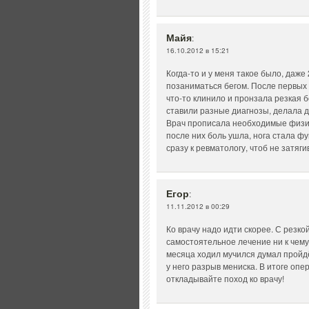
Майя
:
16.10.2012 в 15:21
Когда-то и у меня такое было, даже 
позаниматься бегом. После первых д
что-то клинило и пронзала резкая 
ставили разные диагнозы, делала да
Врач прописала необходимые физио
после них боль ушла, нога стала ф
сразу к ревматологу, чтоб не затяги
Егор
:
11.11.2012 в 00:29
Ко врачу надо идти скорее. С резко
самостоятельное лечение ни к чему
месяца ходил мучился думал пройдёт
у него разрыв мениска. В итоге опе
откладывайте поход ко врачу!