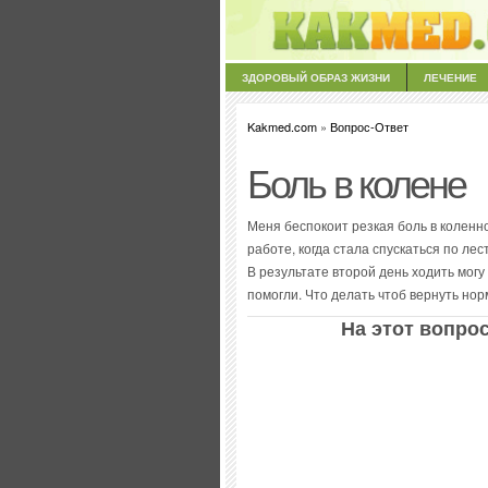
ЗДОРОВЫЙ ОБРАЗ ЖИЗНИ
ЛЕЧЕНИЕ
Kakmed.com
»
Вопрос-Ответ
Боль в колене
Меня беспокоит резкая боль в коленно
работе, когда стала спускаться по лес
В результате второй день ходить могу
помогли. Что делать чтоб вернуть но
На этот вопрос