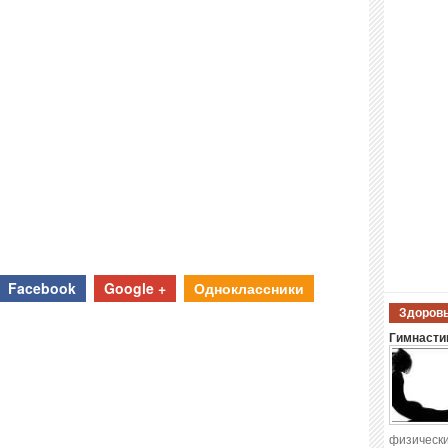
Facebook
Google +
Одноклассники
Здоровы
Гимнастик
физически