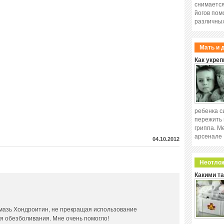
снимается
йогов пом
различных
Мать и 
Как укреп
ребенка с
пережить 
гриппа. М
арсенале
04.10.2012
Неотло
Какими т
 мазь Хондроитин, не прекращая использование
я обезболивания. Мне очень помогло!