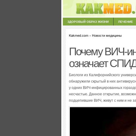
ЗДОРОВЫЙ ОБРАЗ ЖИЗНИ
ЛЕЧЕНИЕ
Kakmed.com
»
Новости медицины
Почему ВИЧ-ин
означает СПИ
Биологи из Калифорнийского универси
обнаружили скрытый в них антивирусн
у одних ВИЧ-инфицированных гораздо 
несчастью. Данное открытие, возможно
подцепившие ВИЧ, живут с ним и не 