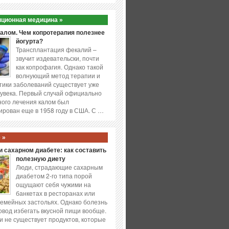
ционная медицина »
калом. Чем копротерапия полезнее
йогурта?
Трансплантация фекалий –
звучит издевательски, почти
как копрофагия. Однако такой
волнующий метод терапии и
ики заболеваний существует уже
увека. Первый случай официально
ого лечения калом был
ирован еще в 1958 году в США. С …
 »
 сахарном диабете: как составить
полезную диету
Люди, страдающие сахарным
диабетом 2-го типа порой
ощущают себя чужими на
банкетах в ресторанах или
емейных застольях. Однако болезнь
повод избегать вкусной пищи вообще.
и не существует продуктов, которые
…