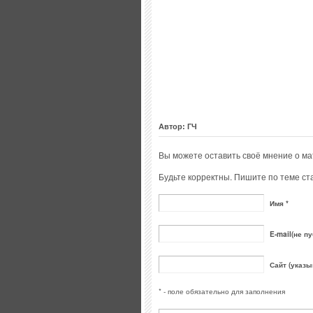
Автор: ГЧ
Вы можете оставить своё мнение о м
Будьте корректны. Пишите по теме ста
Имя *
E-mail(не пу
Сайт (указы
* - поле обязательно для заполнения