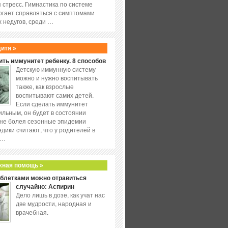
 стресс. Гимнастика по системе
огает справляться с симптомами
 недугов, среди …
дитя »
ить иммунитет ребенку. 8 способов
Детскую иммунную систему
можно и нужно воспитывать
также, как взрослые
воспитывают самих детей.
Если сделать иммунитет
ильным, он будет в состоянии
не болея сезонные эпидемии
едики считают, что у родителей в
 …
жная помощь »
аблетками можно отравиться
случайно: Аспирин
Дело лишь в дозе, как учат нас
две мудрости, народная и
врачебная.