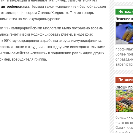
х
интерферонами
. Первый такой «спящий» ген был обнаружен
Нетради
итетским профессором Стивом Хедриком. Только теперь
анимаются на молекулярном уровне.
Лечение 
en 11» калифорнийскими биологами было потрачено восемь
алось генетически модифицировать клетки, в коде коих
ло к 90%-му сокращению выработки вируса иммунодефицита.
изовала также сотрудничество с другими исследовательскими
профилакт
ли гены семейства «спящих» в подавлении репликации других
более пол
ример, возбудителя гриппа.
оправданн
зарегистр
Питание
Овощи при
больших с
– это не 
Фактическ
были бы 