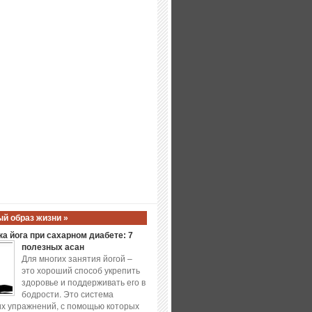
й образ жизни »
а йога при сахарном диабете: 7
полезных асан
Для многих занятия йогой –
это хороший способ укрепить
здоровье и поддерживать его в
бодрости. Это система
х упражнений, с помощью которых