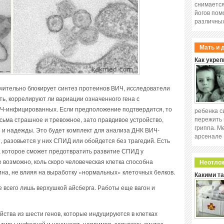
снимается
йогов пом
различных
Мать и 
Как укреп
чительно блокирует синтез протеинов ВИЧ, исследователи
ь, коррелируют ли вариации означенного гена с
Ч-инфицированных. Если предположение подтвердится, то
ребенка с
пережить 
ьма страшное и тревожное, зато правдивое устройство,
гриппа. М
и надежды. Это будет комплект для анализа ДНК ВИЧ-
арсенале
, разовьется у них СПИД или обойдется без трагедий. Есть
, которое сможет предотвратить развитие СПИД у
 возможно, коль скоро человеческая клетка способна
Неотло
ина, не влияя на выработку «нормальных» клеточных белков.
Какими т
 всего лишь верхушкой айсберга. Работы еще вагон и
йства из шести генов, которые индуцируются в клетках
типы инфекций и начинают, например, запускать синтез