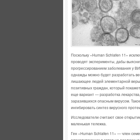
Поскольку «Human Schlafen 11» исклю
проводят эксперименты, дабы выяснит
прогрессированием заболевания у ВИ
однажды можно будет разработать вес
лишающее людей элементарной веры 
позитивных граждан, который покажет
еще вариант — разработка лекарства
заразившихся опасным вирусом. Такое
ингибировать синтез вирусного проте
Исследователи считают свое открытие
маленькая тележка.
Ген «Human Schlafen 11» — член семе
млекопитающих в ответ на различные 