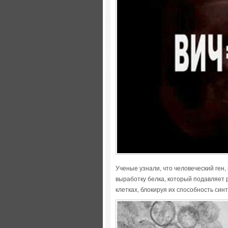
Ученые узнали, что человеческий ген
выработку белка, который подавляет
клетках, блокируя их способность си