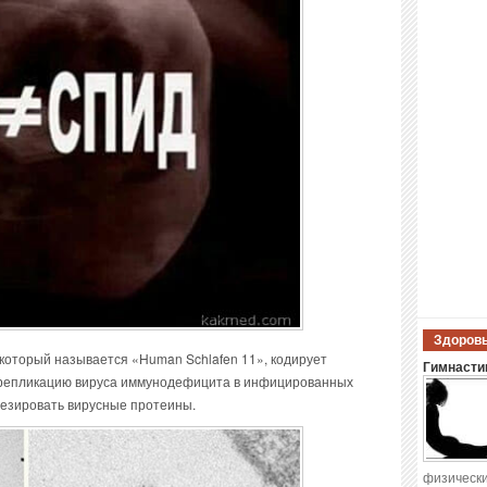
Здоровы
, который называется «Human Schlafen 11», кодирует
Гимнастик
 репликацию вируса иммунодефицита в инфицированных
нтезировать вирусные протеины.
физически