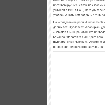
противовирусных белков, называемы
у мышей в 1998 в Сан-Диего универс
удалось узнать, чем подобные гены з
На исследование роли «Human Schlaf
долгих лет. В условиях «пробирки» уд
«Schlafen 11» не работал, что приве
Команда биологов из Сан-Диего орган
группами, дабы выяснить, участвуют 
надоевших человечеству вирусов, нап