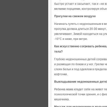
быстро устает и засыпает, так и «не 
мелкими порциями, контролируя объе
Прогулки на свежем воздухе
Начинать гулять с недоношенным в в
прогулка должна длиться 20-30 минут,
увеличивают. Зимой находиться на ул
-10°С и ниже, при ветре.
Как искусственно согревать ребенк
тела?
Глубоко недоношенных детей согреваю
и размещая по бокам и у ног. Грелки 
слоях белья и под одеялом в предела
кофточки.
Выкладывание недоношенных детей
Ребенка мама кладет себе на живот п
психологической точки зрения, и с ф
кишечника.
Массаж для недоношенных малыше