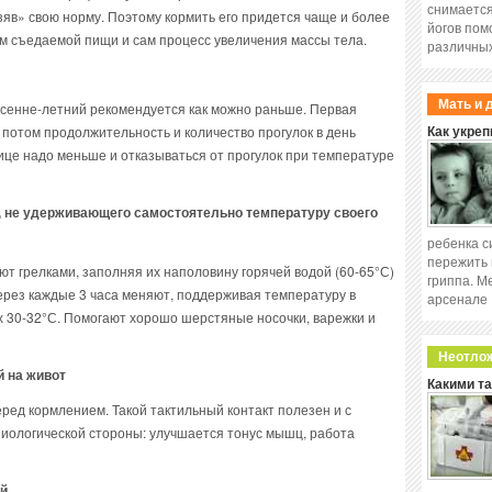
снимается
взяв» свою норму. Поэтому кормить его придется чаще и более
йогов пом
м съедаемой пищи и сам процесс увеличения массы тела.
различных
Мать и 
есенне-летний рекомендуется как можно раньше. Первая
 потом продолжительность и количество прогулок в день
Как укреп
ице надо меньше и отказываться от прогулок при температуре
а, не удерживающего самостоятельно температуру своего
ребенка с
пережить 
т грелками, заполняя их наполовину горячей водой (60-65°С)
гриппа. М
через каждые 3 часа меняют, поддерживая температуру в
арсенале
х 30-32°С. Помогают хорошо шерстяные носочки, варежки и
Неотло
 на живот
Какими т
еред кормлением. Такой тактильный контакт полезен и с
изиологической стороны: улучшается тонус мышц, работа
й