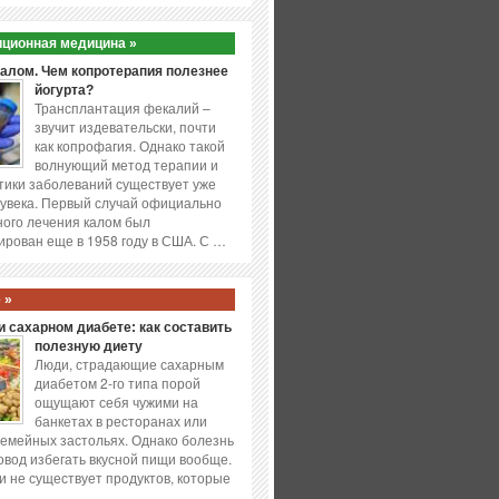
ционная медицина »
калом. Чем копротерапия полезнее
йогурта?
Трансплантация фекалий –
звучит издевательски, почти
как копрофагия. Однако такой
волнующий метод терапии и
ики заболеваний существует уже
увека. Первый случай официально
ого лечения калом был
ирован еще в 1958 году в США. С …
 »
 сахарном диабете: как составить
полезную диету
Люди, страдающие сахарным
диабетом 2-го типа порой
ощущают себя чужими на
банкетах в ресторанах или
емейных застольях. Однако болезнь
повод избегать вкусной пищи вообще.
и не существует продуктов, которые
…