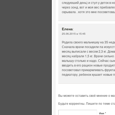
следуюший день) и стул у деток в 
через зонд. вот и моя вес прибовлял
скрывала . хотя это мне посоветова
Елена
:
25.06.2015 в 15:45
Родила своего мальчишку на 35 нед
Сначала врачи посадили па искусст
месяц выписали с весом 2,3 кг. До
месяц набрали 1,5 кг. Врачи сильно 
малышу столько и надо. Сейчас сын
вводить в его рацион новые продук
посоветовал прикармливать фруктам
педиатору, ребенок кушает новые п
Вы можете оставить своё мнение о м
Будьте корректны. Пишите по теме ста
Имя *