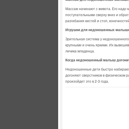
Массаж начинают с живота. Его надо 
поступательными сверху вниз и обрат
разгибания кистей и стоп, конечност
Игрушки для недоношенных малыш
Зрительная система у недоношенного
крупными и очень яркими. Их вывешиваю
личика младенца.
Когда недоношенный малыш догонит
Недоношенные дети быстро набирают в
догоняют сверстников в физическом ра
произойдет это в 2-3 года.