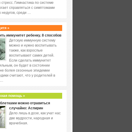
 стресс. Гимнастика по системе
огает справляться с симптомами
 недугов, среди …
дитя »
ить иммунитет ребенку. 8 способов
Детскую иммунную систему
можно и нужно воспитывать
также, как взрослые
воспитывают самих детей.
Если сделать иммунитет
ильным, он будет в состоянии
не болея сезонные эпидемии
едики считают, что у родителей в
 …
жная помощь »
аблетками можно отравиться
случайно: Аспирин
Дело лишь в дозе, как учат нас
две мудрости, народная и
врачебная.