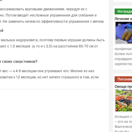
массажировать круговыми движениями, чередуя их с
Нетради
но. Потом вводят несложные упражнения для сгибания и
Лечение 
ей. Не заменить ничем по эффективности упражнения с мячом.
ей
 малыша недоразвита, поэтому первые игрушки должны быть
т с 1,5 месяцев (а то и с 2,5) на расстоянии 60-70 см от
профилакт
более пол
оправданн
 своих сверстников?
зарегистр
ес — к 4-6 месяцам они утраивают его. Многие из них
звитии к 12 месяцам, но нет ничего страшного в том, если
Питание
Овощи при
больших с
– это не 
Фактическ
были бы 