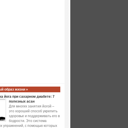
й образ жизни »
а йога при сахарном диабете: 7
полезных асан
Для многих занятия йогой –
это хороший способ укрепить
здоровье и поддерживать его в
бодрости. Это система
х упражнений, с помощью которых