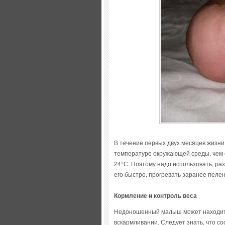
В течение первых двух месяцев жизн
температуре окружающей среды, чем о
24°С. Поэтому надо использовать, ра
его быстро, прогревать заранее пелен
Кормление и контроль веса
Недоношенный малыш может находитьс
вскармливании. Следует знать, что со