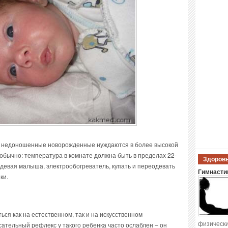
и недоношенные новорожденные нуждаются в более высокой
бычно: температура в комнате должна быть в пределах 22-
Здоровы
здевая малыша, электрообогреватель, купать и переодевать
Гимнастик
ки.
я как на естественном, так и на искусственном
физически
сательный рефлекс у такого ребенка часто ослаблен – он