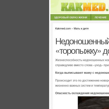
ЗДОРОВЫЙ ОБРАЗ ЖИЗНИ
ЛЕЧЕНИЕ
Kakmed.com
»
Мать и дитя
Недоношенный 
«торопыжку» д
Жизнеспособность недоношенных нов
справедливо вместо слова «уход» пр
Когда выписывают маму с недонош
Происходит это по достижению новоро
жизненно важных систем и температу
Опасность охлаждения недоношенн