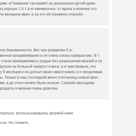
норме. в Германии так кормят не доношеных детей даже
а хорошо 1,3-1,4 кг ежемесечно. от врача я конечно это
ла женщина-врач. и за это ей огромное спасибо.
еле беременности. Вес при рождении 2 кг.
венное вскармливание и он очень плохо набирал вес. В 1
ма стала прикармливать грудью без разрешения врачей и за
ругали за большой прирост в весе, а я чувствовала, что
у 5 месяцев и он догнал своих сверстников, а я продолжаю
ты. Только в наш последний визит в больницу новый врач
и, а до этого ничего было нельзя. Спасибо молодому
родукты и жизнью очень доволен.
атериале, воспользовавшись формой ниже.
тьи. Не спамьте.