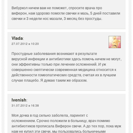
Вибуркол ничем вам не поможет, спросите врача про
виферон, нам здорово помогли свечки и мазь, 5 дней поставили
свечки и 3 недели нос мазали, 3 месяц без простуды.
Vlada
:
27.07.2012 в 10:20
Простудные заболевания возникают в результате
вирусной инфекции и антибиотики здесь помочь ничем не могут,
они эффективны только при лечении осложнений. И уж
совершенно скептически современная медицина относится к
действенности гомеопатических средств, считая их в лучшем
случае плацебо. Я думаю таким же образом.
lvenish
:
31.07.2012 в 16:38
Моя дочка в год сильно заболела, ларингит с
осложнением. Срочно положили в больницу, врач помимо
антибиотиков прописала Виферон свечи. А до тех пор, пока муж
нам не купил эти свечи, мы пользовались больничными