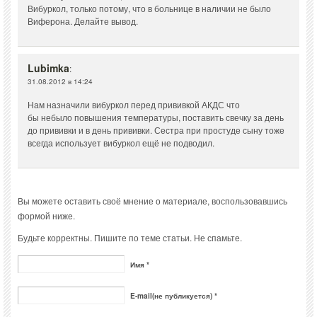
Вибуркол, только потому, что в больнице в наличии не было
Виферона. Делайте вывод.
Lubimka
:
31.08.2012 в 14:24
Нам назначили вибуркол перед прививкой АКДС что
бы небыло повышения температуры, поставить свечку за день
до прививки и в день прививки. Сестра при простуде сыну тоже
всегда использует вибуркол ещё не подводил.
Вы можете оставить своё мнение о материале, воспользовавшись
формой ниже.
Будьте корректны. Пишите по теме статьи. Не спамьте.
Имя *
E-mail(не публикуется) *