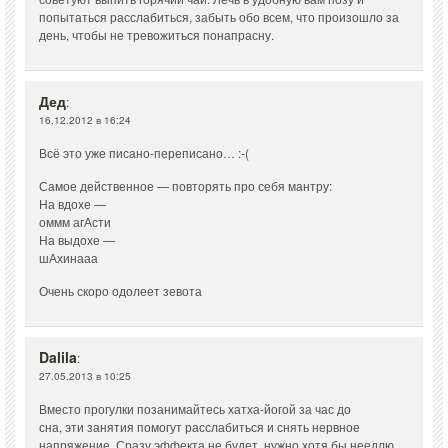
попытаться расслабиться, забыть обо всем, что произошло за
день, чтобы не тревожиться понапрасну.
Дед
:
16.12.2012 в 16:24
Всё это уже писано-переписано… :-(
Самое действенное — повторять про себя мантру:
На вдохе —
оммм агАсти
На выдохе —
шАхинааа
Очень скоро одолеет зевота
Dalila
:
27.05.2013 в 10:25
Вместо прогулки позанимайтесь хатха-йогой за час до
сна, эти занятия помогут расслабиться и снять нервное
напряжение. Сразу эффекта не будет, нужно хотя бы неедлю