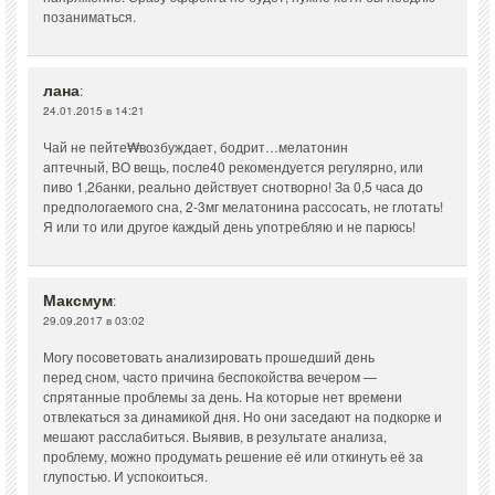
позаниматься.
лана
:
24.01.2015 в 14:21
Чай не пейте₩возбуждает, бодрит…мелатонин
аптечный, ВО вещь, после40 рекомендуется регулярно, или
пиво 1,2банки, реально действует снотворно! За 0,5 часа до
предпологаемого сна, 2-3мг мелатонина рассосать, не глотать!
Я или то или другое каждый день употребляю и не парюсь!
Максмум
:
29.09.2017 в 03:02
Могу посоветовать анализировать прошедший день
перед сном, часто причина беспокойства вечером —
спрятанные проблемы за день. На которые нет времени
отвлекаться за динамикой дня. Но они заседают на подкорке и
мешают расслабиться. Выявив, в результате анализа,
проблему, можно продумать решение её или откинуть её за
глупостью. И успокоиться.