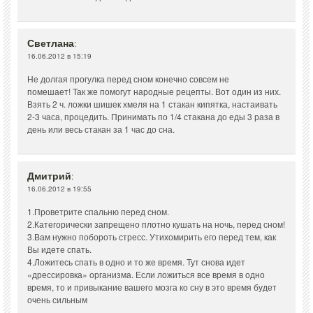
Светлана
:
16.06.2012 в 15:19
Не долгая прогулка перед сном конечно совсем не
помешает! Так же помогут народные рецепты. Вот один из них.
Взять 2 ч. ложки шишек хмеля на 1 стакан кипятка, настаивать
2-3 часа, процедить. Принимать по 1/4 стакана до еды 3 раза в
день или весь стакан за 1 час до сна.
Дмитрий
:
16.06.2012 в 19:55
1.Проветрите спальню перед сном.
2.Категорически запрещено плотно кушать на ночь, перед сном!
3.Вам нужно побороть стресс. Утихомирить его перед тем, как
Вы идете спать.
4.Ложитесь спать в одно и то же время. Тут снова идет
«дрессировка» организма. Если ложиться все время в одно
время, то и привыкание вашего мозга ко сну в это время будет
очень сильным