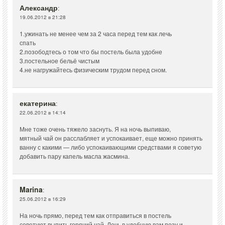
Александр
:
19.06.2012 в 21:28
1.ужинать не менее чем за 2 часа перед тем как лечь
спать
2.позободтесь о том что бы постель была удобне
3.постельное бельё чистым
4.не нагружайтесь физическим трудом перед сном.
екатерина
:
22.06.2012 в 14:14
Мне тоже очень тяжело заснуть. Я на ночь выпиваю,
мятный чай он расслабляет и успокаивает, еще можно принять
ванну с какими — либо успокаивающими средствами я советую
добавить пару капель масла жасмина.
Marina
:
25.06.2012 в 16:29
На ночь прямо, перед тем как отправиться в постель
советуют выпить горячий чай. Лечь в удобную вам позу и