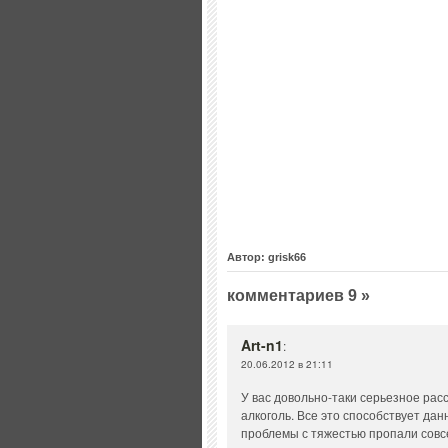
Автор: grisk66
комментариев 9 »
Art-n1
:
20.06.2012 в 21:11
У вас довольно-таки серьезное расс
алкоголь. Все это способствует дан
проблемы с тяжестью пропали совс