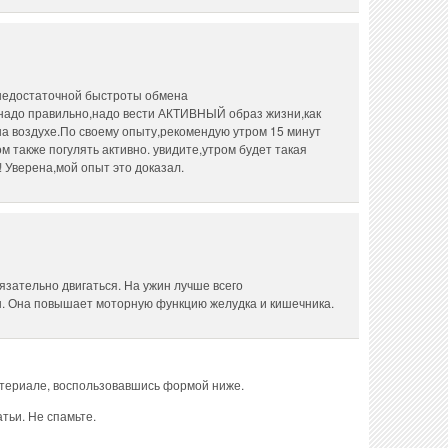
 недостаточной быстроты обмена
 надо правильно,надо вести АКТИВНЫЙ образ жизни,как
а воздухе.По своему опыту,рекомендую утром 15 минут
м также погулять активно. увидите,утром будет такая
!! Уверена,мой опыт это доказал.
зательно двигаться. На ужин лучше всего
ы. Она повышает моторную функцию желудка и кишечника.
атериале, воспользовавшись формой ниже.
тьи. Не спамьте.