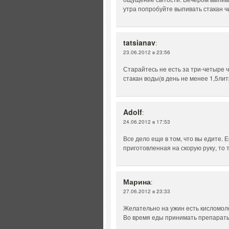
утра попробуйте выпивать стакан ч
tatsianav
:
23.06.2012 в 23:56
Старайтесь не есть за три-четыре 
стакан воды(в день не менее 1,5лит
Adolf
:
24.06.2012 в 17:53
Все дело еще в том, что вы едите.
приготовленная на скорую руку, то 
Марина
:
27.06.2012 в 23:33
Желательно на ужин есть кисломол
Во время еды принимать препарат