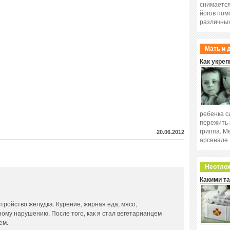
снимается
йогов пом
различных
Мать и 
Как укреп
ребенка с
пережить 
гриппа. М
20.06.2012
арсенале
Неотло
Какими т
тройство желудка. Курение, жирная еда, мясо,
ному нарушению. После того, как я стал вегетарианцем
ем.