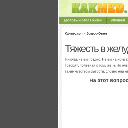
ЗДОРОВЫЙ ОБРАЗ ЖИЗНИ
ЛЕЧЕНИЕ
Kakmed.com
»
Вопрос-Ответ
Тяжесть в желу
Никогда не ем поздно. Не ем на ночь 
Говорят, полезная к тому же))). Но оч
таким чувством сытости, словно ела не
На этот вопрос