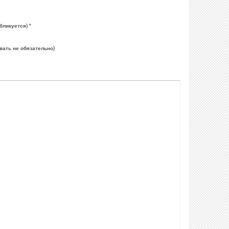
бликуется) *
вать не обязательно)