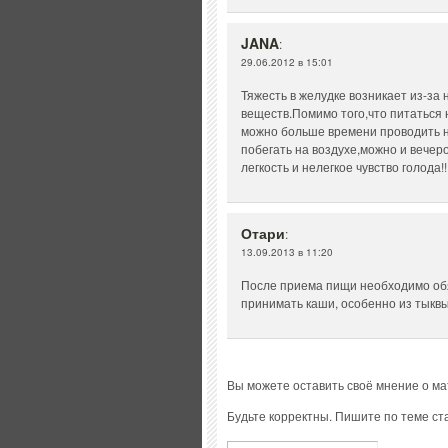
JANA
:
29.06.2012 в 15:01
Тяжесть в желудке возникает из-за
веществ.Помимо того,что питаться
можно больше времени проводить н
побегать на воздухе,можно и вечеро
легкость и нелегкое чувство голода!
Отари
:
13.09.2013 в 11:20
После приема пищи необходимо обя
принимать каши, особенно из тыкв
Вы можете оставить своё мнение о м
Будьте корректны. Пишите по теме ста