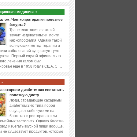
ционная медицина »
калом. Чем копротерапия полезнее
йогурта?
Трансплантация фекалий –
звучит издевательски, почти
как копрофагия. Однако такой
волнующий метод терапии и
ики заболеваний существует уже
увека. Первый случай официально
ого лечения калом был
ирован еще в 1958 году в США. С …
 »
 сахарном диабете: как составить
полезную диету
Люди, страдающие сахарным
диабетом 2-го типа порой
ощущают себя чужими на
банкетах в ресторанах или
емейных застольях. Однако болезнь
повод избегать вкусной пищи вообще.
и не существует продуктов, которые
…