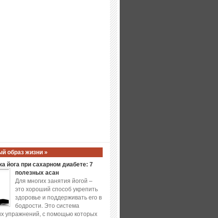
й образ жизни »
а йога при сахарном диабете: 7
полезных асан
Для многих занятия йогой –
это хороший способ укрепить
здоровье и поддерживать его в
бодрости. Это система
х упражнений, с помощью которых