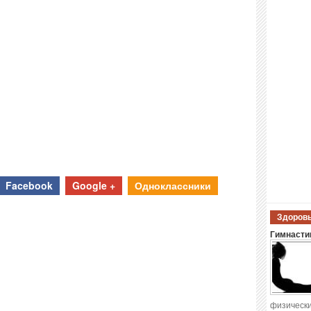
Facebook
Google +
Одноклассники
Здоровы
Гимнастик
физически