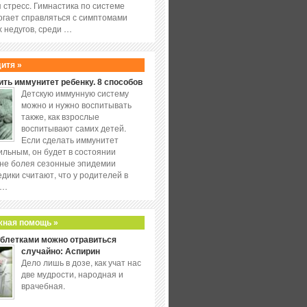
 стресс. Гимнастика по системе
огает справляться с симптомами
 недугов, среди …
дитя »
ить иммунитет ребенку. 8 способов
Детскую иммунную систему
можно и нужно воспитывать
также, как взрослые
воспитывают самих детей.
Если сделать иммунитет
ильным, он будет в состоянии
не болея сезонные эпидемии
едики считают, что у родителей в
 …
жная помощь »
аблетками можно отравиться
случайно: Аспирин
Дело лишь в дозе, как учат нас
две мудрости, народная и
врачебная.