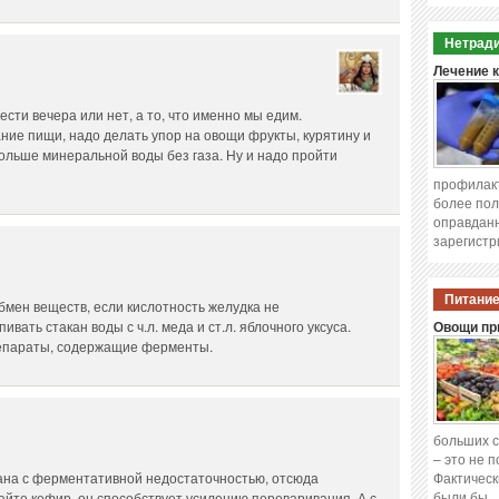
Нетради
Лечение 
сти вечера или нет, а то, что именно мы едим.
ние пищи, надо делать упор на овощи фрукты, курятину и
ольше минеральной воды без газа. Ну и надо пройти
профилакт
более пол
оправданн
зарегистр
Питание
обмен веществ, если кислотность желудка не
вать стакан воды с ч.л. меда и ст.л. яблочного уксуса.
Овощи при
репараты, содержащие ферменты.
больших с
– это не 
зана с ферментативной недостаточностью, отсюда
Фактическ
были бы 
йте кефир, он способствует усилению переваривания. А с