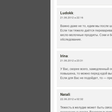
Ludokk
:
21.06.2012 в 22:16
Важно даже не то, едим мы после ше
Если так тяжело даётся переварива
кисло-молочные продукты. Соки и б
обследование.
Irina
:
21.06.2012 в 23:31
У Вас, скорее всего, замедленный 
повышена, то можно перед едой выпи
Если для Вас не подойдет, то — п
Natali
:
22.06.2012 в 02:32
Тяжесть в желудке может быть свя
ощущение сытости. Вечером выпива