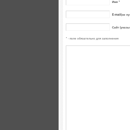
Имя *
E-mail(не пу
Сайт (указы
* - поле обязательно для заполнения