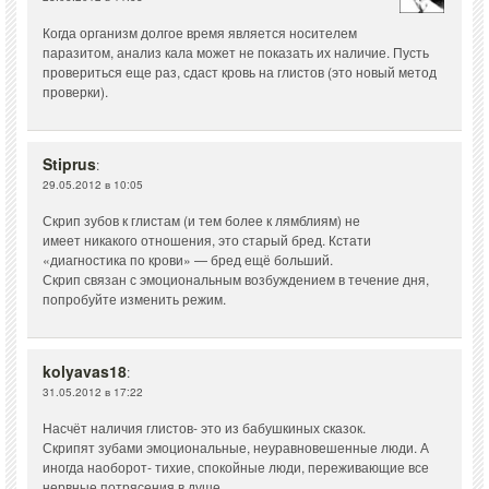
Когда организм долгое время является носителем
паразитом, анализ кала может не показать их наличие. Пусть
провериться еще раз, сдаст кровь на глистов (это новый метод
проверки).
Stiprus
:
29.05.2012 в 10:05
Скрип зубов к глистам (и тем более к лямблиям) не
имеет никакого отношения, это старый бред. Кстати
«диагностика по крови» — бред ещё больший.
Скрип связан с эмоциональным возбуждением в течение дня,
попробуйте изменить режим.
kolyavas18
:
31.05.2012 в 17:22
Насчёт наличия глистов- это из бабушкиных сказок.
Скрипят зубами эмоциональные, неуравновешенные люди. А
иногда наоборот- тихие, спокойные люди, переживающие все
нервные потрясения в душе.