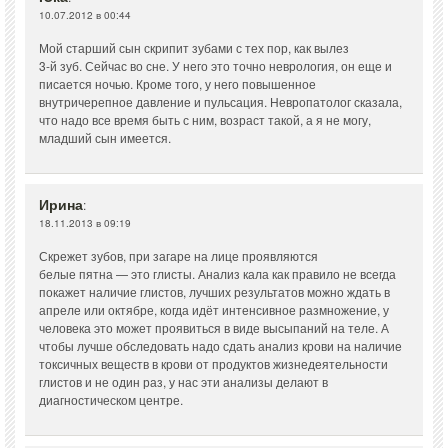
10.07.2012 в 00:44
Мой старший сын скрипит зубами с тех пор, как вылез
3-й зуб. Сейчас во сне. У него это точно неврология, он еще и
писается ночью. Кроме того, у него повышенное
внутричерепное давление и пульсация. Невропатолог сказала,
что надо все время быть с ним, возраст такой, а я не могу,
младший сын имеется.
Ирина
:
18.11.2013 в 09:19
Скрежет зубов, при загаре на лице проявляются
белые пятна — это глисты. Анализ кала как правило не всегда
покажет наличие глистов, лучших результатов можно ждать в
апреле или октябре, когда идёт интенсивное размножение, у
человека это может проявиться в виде высыпаний на теле. А
чтобы лучше обследовать надо сдать анализ крови на наличие
токсичных веществ в крови от продуктов жизнедеятельности
глистов и не один раз, у нас эти анализы делают в
диагностическом центре.