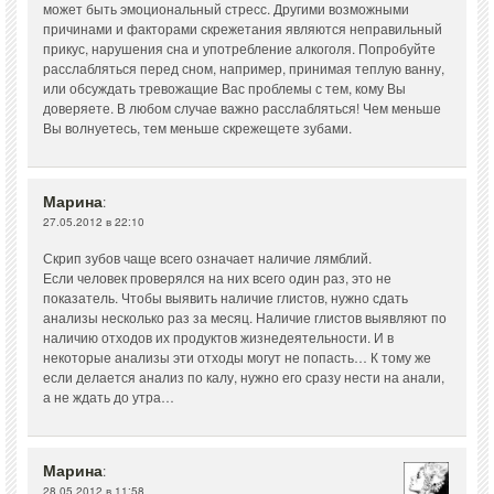
может быть эмоциональный стресс. Другими возможными
причинами и факторами скрежетания являются неправильный
прикус, нарушения сна и употребление алкоголя. Попробуйте
расслабляться перед сном, например, принимая теплую ванну,
или обсуждать тревожащие Вас проблемы с тем, кому Вы
доверяете. В любом случае важно расслабляться! Чем меньше
Вы волнуетесь, тем меньше скрежещете зубами.
Марина
:
27.05.2012 в 22:10
Скрип зубов чаще всего означает наличие лямблий.
Если человек проверялся на них всего один раз, это не
показатель. Чтобы выявить наличие глистов, нужно сдать
анализы несколько раз за месяц. Наличие глистов выявляют по
наличию отходов их продуктов жизнедеятельности. И в
некоторые анализы эти отходы могут не попасть… К тому же
если делается анализ по калу, нужно его сразу нести на анали,
а не ждать до утра…
Марина
:
28.05.2012 в 11:58