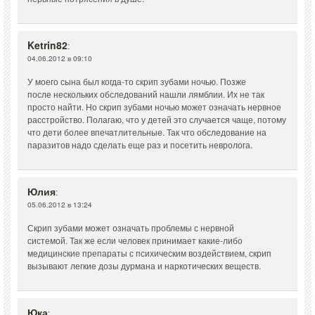
Ketrin82
:
04.06.2012 в 09:10
У моего сына был когда-то скрип зубами ночью. Позже
после нескольких обследований нашли лямблии. Их не так
просто найти. Но скрип зубами ночью может означать нервное
расстройство. Полагаю, что у детей это случается чаще, потому
что дети более впечатлительные. Так что обследование на
паразитов надо сделать еще раз и посетить невролога.
Юлия
:
05.06.2012 в 13:24
Скрип зубами может означать проблемы с нервной
системой. Так же если человек принимает какие-либо
медицинские препараты с психическим воздействием, скрип
вызывают легкие дозы дурмана и наркотических веществ.
Юка
: