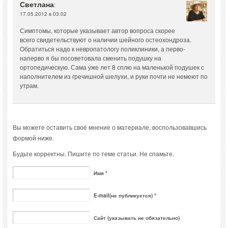
Светлана
:
17.05.2012 в 03:02
Симптомы, которые указывает автор вопроса скорее
всего свидетельствуют о наличии шейного остеохондроза.
Обратиться надо к невропатологу поликлиники, а перво-
наперво я бы посоветовала сменить подушку на
ортопедическую. Сама уже лет 8 сплю на маленькой подушек с
наполнителем из гречишной шелухи, и руки почти не немеют по
утрам.
Вы можете оставить своё мнение о материале, воспользовавшись
формой ниже.
Будьте корректны. Пишите по теме статьи. Не спамьте.
Имя *
E-mail(не публикуется) *
Сайт (указывать не обязательно)