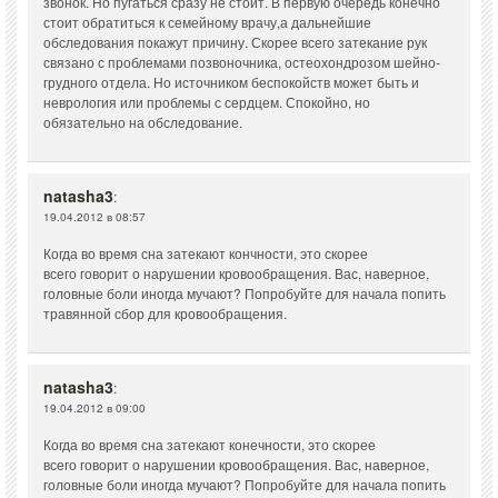
звонок. Но пугаться сразу не стоит. В первую очередь конечно
стоит обратиться к семейному врачу,а дальнейшие
обследования покажут причину. Скорее всего затекание рук
связано с проблемами позвоночника, остеохондрозом шейно-
грудного отдела. Но источником беспокойств может быть и
неврология или проблемы с сердцем. Спокойно, но
обязательно на обследование.
natasha3
:
19.04.2012 в 08:57
Когда во время сна затекают кончности, это скорее
всего говорит о нарушении кровообращения. Вас, наверное,
головные боли иногда мучают? Попробуйте для начала попить
травянной сбор для кровообращения.
natasha3
:
19.04.2012 в 09:00
Когда во время сна затекают конечности, это скорее
всего говорит о нарушении кровообращения. Вас, наверное,
головные боли иногда мучают? Попробуйте для начала попить