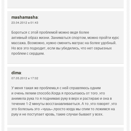
mashamasha
:
23.04.2012 в 01:43
Бороться с этой проблемой можно ведя более
активный образ жизни. Заниматься спортом, можно пройти курс
массажа. Возможно, нужно сменить матрас на более удобный.
Но все это подходит, если вы убедились, что нет серьезных
проблем с сердцем.
dima
:
07.05.2012 в 17:02
У меня такая же проблема,я с ней справляюсь одним
и очень легким способо.Когда я просыпаюсь от того ,что
анимела рука то я поднимаю руку в верх и растираю и она в
течение 1-2 минуты восстанавливаеться. А то ,что говорят ,что
это болезьнь это «чушь»,просто когда мы спим то ложимся на
руку и не поступает кровь, такие случаи бывают у всех.