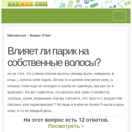
Toggle
navigati
Kakmed.com
»
Вопрос-Ответ
Влияет ли парик на
собственные волосы?
из-за того, что у меня плохие волосы (всегда были, наверное, в
отца..), купила себе парик. Летом-то в шляпе или кепке хожу, а
осенью, пока ещё не холодно и шапку не оденешь, как раз он и
выручает. Но вот заметила, что волосы всё хуже становятся:
тусклые, сухие, реденькие. Как вы считаете, это просто с возрастом
связано, или парик виноват? Но ведь я в нём не более 5 часов в день
хожу, и то не каждый день…
На этот вопрос есть 12 ответов.
Посмотреть »