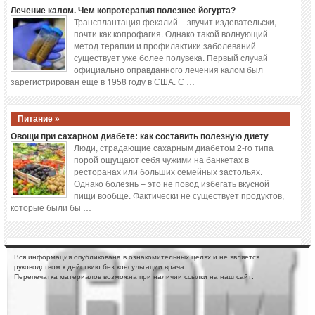
Лечение калом. Чем копротерапия полезнее йогурта?
Трансплантация фекалий – звучит издевательски,
почти как копрофагия. Однако такой волнующий
метод терапии и профилактики заболеваний
существует уже более полувека. Первый случай
официально оправданного лечения калом был
зарегистрирован еще в 1958 году в США. С …
Питание »
Овощи при сахарном диабете: как составить полезную диету
Люди, страдающие сахарным диабетом 2-го типа
порой ощущают себя чужими на банкетах в
ресторанах или больших семейных застольях.
Однако болезнь – это не повод избегать вкусной
пищи вообще. Фактически не существует продуктов,
которые были бы …
Вся информация опубликована в ознакомительных целях и не является
руководством к действию без консультации врача.
Перепечатка материалов возможна при наличии ссылки на наш сайт.