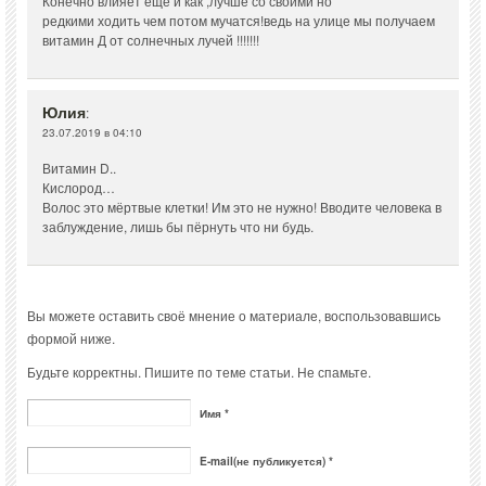
Конечно влияет еще и как ,лучше со своими но
редкими ходить чем потом мучатся!ведь на улице мы получаем
витамин Д от солнечных лучей !!!!!!!
Юлия
:
23.07.2019 в 04:10
Витамин D..
Кислород…
Волос это мёртвые клетки! Им это не нужно! Вводите человека в
заблуждение, лишь бы пёрнуть что ни будь.
Вы можете оставить своё мнение о материале, воспользовавшись
формой ниже.
Будьте корректны. Пишите по теме статьи. Не спамьте.
Имя *
E-mail(не публикуется) *