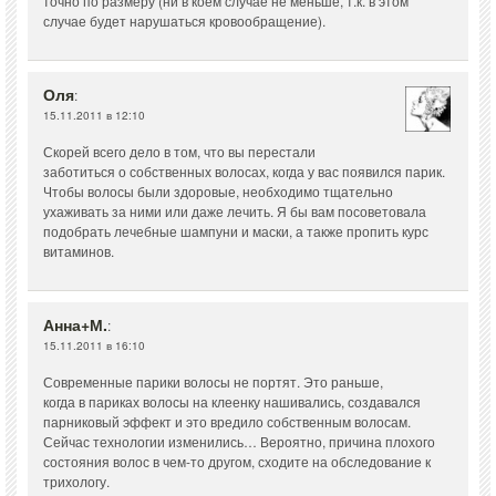
точно по размеру (ни в коем случае не меньше, т.к. в этом
случае будет нарушаться кровообращение).
Оля
:
15.11.2011 в 12:10
Скорей всего дело в том, что вы перестали
заботиться о собственных волосах, когда у вас появился парик.
Чтобы волосы были здоровые, необходимо тщательно
ухаживать за ними или даже лечить. Я бы вам посоветовала
подобрать лечебные шампуни и маски, а также пропить курс
витаминов.
Анна+М.
:
15.11.2011 в 16:10
Современные парики волосы не портят. Это раньше,
когда в париках волосы на клеенку нашивались, создавался
парниковый эффект и это вредило собственным волосам.
Сейчас технологии изменились… Вероятно, причина плохого
состояния волос в чем-то другом, сходите на обследование к
трихологу.