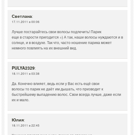
Светлана
:
17.11.2011 в 00:06
Лучше постарайтесь свои волосы подлечить! Парик
еще в старости пригодится =) А так, наши волосы нуждаются и в
солнце, и в воздухе. Так что, часто ношение парика может
немного повлиять на их внешний вид.
PULYA2329
:
18.11.2011 в 03:38
Да. Конечно влияет, ведь если у Вас есть ещё свои
волосы то парик не даёт им дышать, что призводит к
быстрейшему выпадению волос. Свои всегда лучше, даже если
их и мало.
Юлия
:
18.11.2011 в 22:45