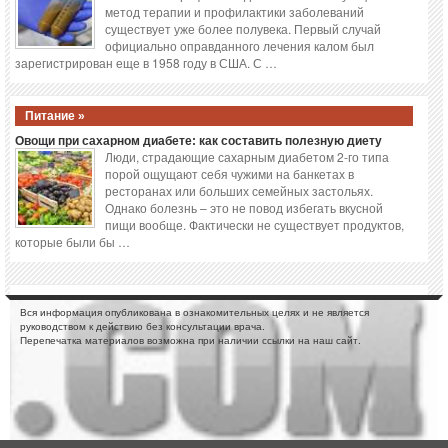
метод терапии и профилактики заболеваний
существует уже более полувека. Первый случай
официально оправданного лечения калом был
зарегистрирован еще в 1958 году в США. С …
Питание »
Овощи при сахарном диабете: как составить полезную диету
Люди, страдающие сахарным диабетом 2-го типа
порой ощущают себя чужими на банкетах в
ресторанах или больших семейных застольях.
Однако болезнь – это не повод избегать вкусной
пищи вообще. Фактически не существует продуктов,
которые были бы …
Вся информация опубликована в ознакомительных целях и не является
руководством к действию без консультации врача.
Перепечатка материалов возможна при наличии ссылки на наш сайт.