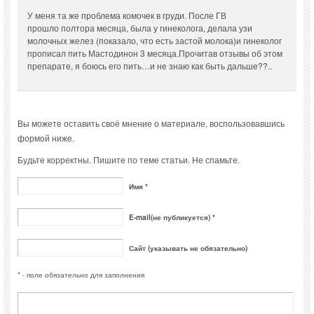
У меня та же проблема комочек в груди. После ГВ
прошло полтора месяца, была у гинеколога, делала узи
молочных желез (показало, что есть застой молока)и гинеколог
прописал пить Мастодинон 3 месяца.Прочитав отзывы об этом
препарате, я боюсь его пить…и не знаю как быть дальше??..
Вы можете оставить своё мнение о материале, воспользовавшись
формой ниже.
Будьте корректны. Пишите по теме статьи. Не спамьте.
Имя *
E-mail(не публикуется) *
Сайт (указывать не обязательно)
* - поле обязательно для заполнения