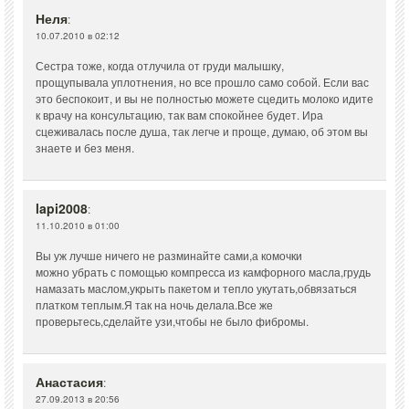
Неля
:
10.07.2010 в 02:12
Сестра тоже, когда отлучила от груди малышку,
прощупывала уплотнения, но все прошло само собой. Если вас
это беспокоит, и вы не полностью можете сцедить молоко идите
к врачу на консультацию, так вам спокойнее будет. Ира
сцеживалась после душа, так легче и проще, думаю, об этом вы
знаете и без меня.
lapi2008
:
11.10.2010 в 01:00
Вы уж лучше ничего не разминайте сами,а комочки
можно убрать с помощью компресса из камфорного масла,грудь
намазать маслом,укрыть пакетом и тепло укутать,обвязаться
платком теплым.Я так на ночь делала.Все же
проверьтесь,сделайте узи,чтобы не было фибромы.
Анастасия
:
27.09.2013 в 20:56