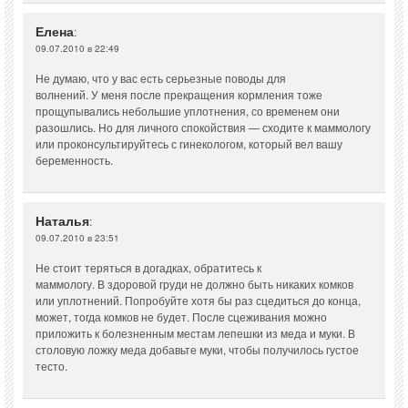
Елена
:
09.07.2010 в 22:49
Не думаю, что у вас есть серьезные поводы для
волнений. У меня после прекращения кормления тоже
прощупывались небольшие уплотнения, со временем они
разошлись. Но для личного спокойствия — сходите к маммологу
или проконсультируйтесь с гинекологом, который вел вашу
беременность.
Наталья
:
09.07.2010 в 23:51
Не стоит теряться в догадках, обратитесь к
маммологу. В здоровой груди не должно быть никаких комков
или уплотнений. Попробуйте хотя бы раз сцедиться до конца,
может, тогда комков не будет. После сцеживания можно
приложить к болезненным местам лепешки из меда и муки. В
столовую ложку меда добавьте муки, чтобы получилось густое
тесто.