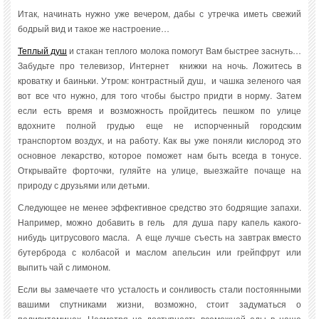
Итак, начинать нужно уже вечером, дабы с утречка иметь свежий
бодрый вид и такое же настроение…
Теплый душ
и стакан теплого молока помогут Вам быстрее заснуть…
Забудьте про телевизор, Интернет книжки на ночь. Ложитесь в
кроватку и баиньки. Утром: контрастный душ, и чашка зеленого чая
вот все что нужно, для того чтобы быстро придти в норму. Затем
если есть время и возможность пройдитесь пешком по улице
вдохните полной грудью еще не испорченный городским
транспортом воздух, и на работу. Как вы уже поняли кислород это
основное лекарство, которое поможет нам быть всегда в тонусе.
Открывайте форточки, гуляйте на улице, выезжайте почаще на
природу с друзьями или детьми.
Следующее не менее эффективное средство это бодрящие запахи.
Например, можно добавить в гель для душа пару капель какого-
нибудь цитрусового масла. А еще лучше съесть на завтрак вместо
бутерброда с колбасой и маслом апельсин или грейпфрут или
выпить чай с лимоном.
Если вы замечаете что усталость и сонливость стали постоянными
вашими спутниками жизни, возможно, стоит задуматься о
поливитаминах. Несмотря на доступность всеможной еды в наше