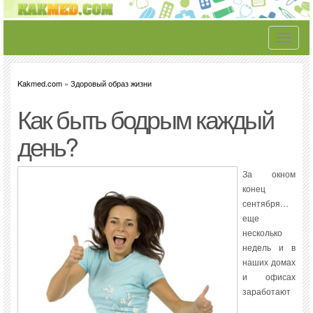
Toggle
navigati
Kakmed.com
»
Здоровый образ жизни
Как быть бодрым каждый
день?
За окном
конец
сентября…
еще
несколько
недель и в
наших домах
и офисах
заработают