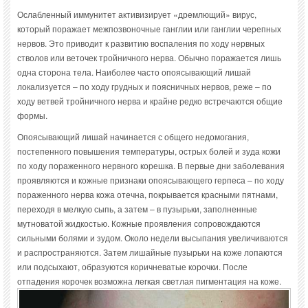
Ослабленный иммунитет активизирует «дремлющий» вирус,
который поражает межпозвоночные ганглии или ганглии черепных
нервов. Это приводит к развитию воспаления по ходу нервных
стволов или веточек тройничного нерва. Обычно поражается лишь
одна сторона тела. Наиболее часто опоясывающий лишай
локализуется – по ходу грудных и поясничных нервов, реже – по
ходу ветвей тройничного нерва и крайне редко встречаются общие
формы.
Опоясывающий лишай начинается с общего недомогания,
постепенного повышения температуры, острых болей и зуда кожи
по ходу пораженного нервного корешка. В первые дни заболевания
проявляются и кожные признаки опоясывающего герпеса – по ходу
пораженного нерва кожа отечна, покрывается красными пятнами,
переходя в мелкую сыпь, а затем – в пузырьки, заполненные
мутноватой жидкостью. Кожные проявления сопровождаются
сильными болями и зудом. Около недели высыпания увеличиваются
и распространяются. Затем лишайные пузырьки на коже лопаются
или подсыхают, образуются коричневатые корочки. После
отпадения корочек возможна легкая светлая пигментация на коже.