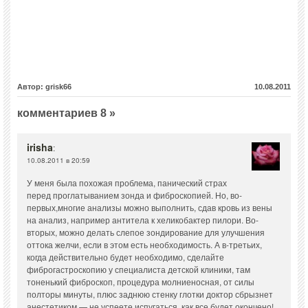
Автор: grisk66
10.08.2011
комментариев 8 »
irisha
:
10.08.2011 в 20:59
У меня была похожая проблема, панический страх
перед проглатыванием зонда и фиброскопией. Но, во-
первых,многие анализы можно выполнить, сдав кровь из вены
на анализ, например антитела к хеликобактер пилори. Во-
вторых, можно делать слепое зондирование для улучшения
оттока желчи, если в этом есть необходимость. А в-третьих,
когда действительно будет необходимо, сделайте
фиброгастроскопию у специалиста детской клиники, там
тоненький фиброскоп, процедура молниеносная, от силы
полторы минуты, плюс заднюю стенку глотки доктор сбрызнет
анестетиком — не успеете испугаться, как все будет окончено!