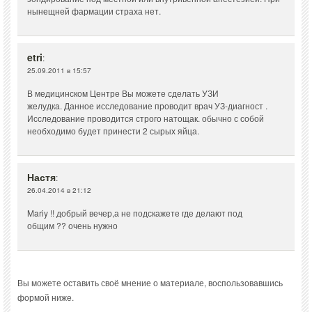
нынещней фармации страха нет.
etri
:
25.09.2011 в 15:57
В медицинском Центре Вы можете сделать УЗИ
желудка. Данное исследование проводит врач УЗ-диагност .
Исследование проводится строго натощак. обычно с собой
необходимо будет принести 2 сырых яйца.
Настя
:
26.04.2014 в 21:12
Mariy !! добрый вечер,а не подскажете где делают под
общим ?? очень нужно
Вы можете оставить своё мнение о материале, воспользовавшись
формой ниже.