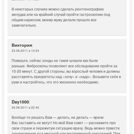
В некоторых случаях можно сделать рентгенографию
желудка или на крайний случай пройти гастроскопию под
общим наркозом, моему мужу делали прошло все
замечательно.
Виктория
:
23.08.2011 в 13:24
Поверьте, сейчас зонды не такие шланги как были
раньше. Фиброскопы позволяют все обследование пройти за
10-20 минут. С другой стороны, вы взрослый человек и должны
расставлять приоритеты над «хочу» и «надо». Возьмите себя в
руки и настройтесь, что это жизненно необходимо.
Day1000
:
26.08.2011 в 22:40
Вообще-то решать Вам — делать, не делать — врачи
Вас заставить не могут! Но мой Вам совет — расскажите про
свои страхи и пережитую ситуацию врачу. Ведь можно првести
зондирование под местной или внутривенной анестезией. При