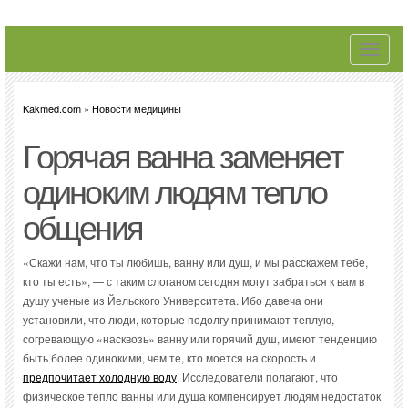
Toggle
navigati
Kakmed.com
»
Новости медицины
Горячая ванна заменяет
одиноким людям тепло
общения
«Скажи нам, что ты любишь, ванну или душ, и мы расскажем тебе,
кто ты есть», — с таким слоганом сегодня могут забраться к вам в
душу ученые из Йельского Университета. Ибо давеча они
установили, что люди, которые подолгу принимают теплую,
согревающую «насквозь» ванну или горячий душ, имеют тенденцию
быть более одинокими, чем те, кто моется на скорость и
предпочитает холодную воду
. Исследователи полагают, что
физическое тепло ванны или душа компенсирует людям недостаток