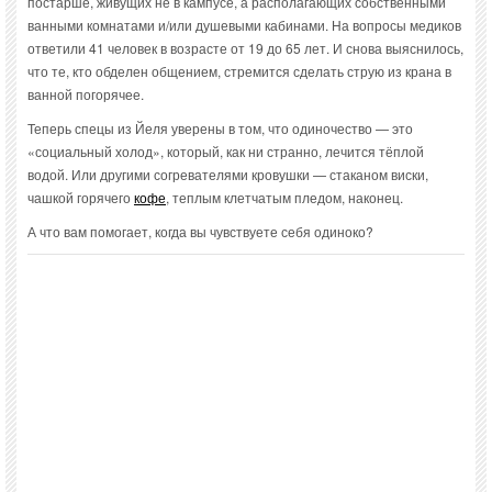
постарше, живущих не в кампусе, а располагающих собственными
ванными комнатами и/или душевыми кабинами. На вопросы медиков
ответили 41 человек в возрасте от 19 до 65 лет. И снова выяснилось,
что те, кто обделен общением, стремится сделать струю из крана в
ванной погорячее.
Теперь спецы из Йеля уверены в том, что одиночество — это
«социальный холод», который, как ни странно, лечится тёплой
водой. Или другими согревателями кровушки — стаканом виски,
чашкой горячего
кофе
, теплым клетчатым пледом, наконец.
А что вам помогает, когда вы чувствуете себя одиноко?