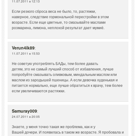
11.07.2011 в 12:13
Если резкого сброса веса не было, то, растяжки,
наверное, следствие гормональной перестройки в этом
возрасте. Если еще цветные, то смазывайте маслами
розмарина, лимона, неплохой результат дает мумиё.
Verun4ik89
:
11.07.2011 в 15:53
Не советую употреблять БАДы, тем более давать
детям, это не самый лучший способ от избавления, лучше
попробуйте смазывать оливковым, миндальным маслом или
маслом из зародышей пшеницы. А если девочка худенькая и
питается нормально, еще лучше обратиться к врачу, тем более
если увеличиваются растяжки.
Samuray009
:
24.07.2011 в 20:05
Знаете, у меня точно такая же проблема, как и у
Вашей дочери. И появилась в таком же возрасте. Я пробовала и