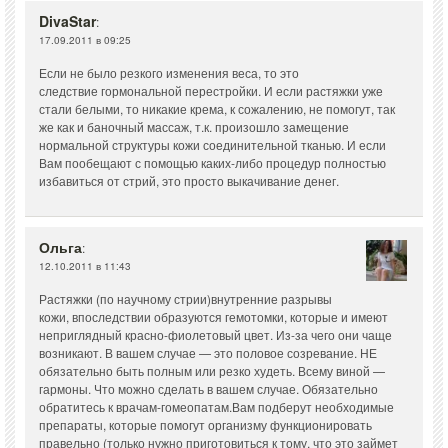
DivaStar
:
17.09.2011 в 09:25
Если не было резкого изменения веса, то это
следствие гормональной перестройки. И если растяжки уже
стали белыми, то никакие крема, к сожалению, не помогут, так
же как и баночный массаж, т.к. произошло замещение
нормальной структуры кожи соединительной тканью. И если
Вам пообещают с помощью каких-либо процедур полностью
избавиться от стрий, это просто выкачивание денег.
Ольга
:
12.10.2011 в 11:43
Растяжки (по научному стрии)внутренние разрывы
кожи, впоследствии образуются гемотомки, которые и имеют
неприглядный красно-фиолетовый цвет. Из-за чего они чаще
возникают. В вашем случае — это половое созревание. НЕ
обязательно быть полным или резко худеть. Всему виной —
гармоны. Что можно сделать в вашем случае. Обязательно
обратитесь к врачам-гомеопатам.Вам подберут необходимые
препараты, которые помогут организму функционировать
правельно (только нужно приготовиться к тому, что это займет