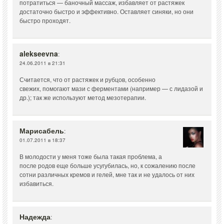
потратиться — баночный массаж, избавляет от растяжек
достаточно быстро и эффективно. Оставляет синяки, но они
быстро проходят.
alekseevna
:
24.06.2011 в 21:31
Считается, что от растяжек и рубцов, особенно
свежих, помогают мази с ферментами (например — с лидазой и
др.); так же используют метод мезотерапии.
Марисабель
:
01.07.2011 в 18:37
В молодости у меня тоже была такая проблема, а
после родов еще больше усугубилась, но, к сожалению после
сотни различных кремов и гелей, мне так и не удалось от них
избавиться.
Надежда
: