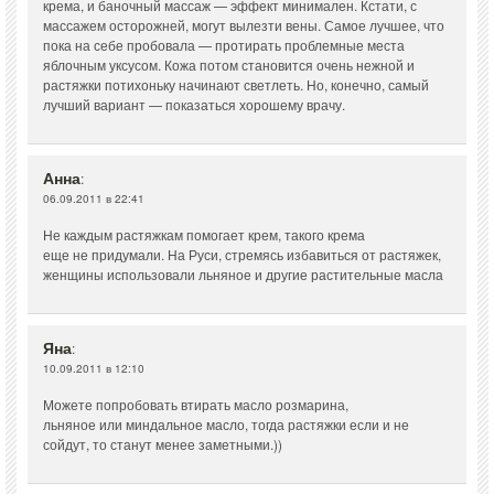
крема, и баночный массаж — эффект минимален. Кстати, с
массажем осторожней, могут вылезти вены. Самое лучшее, что
пока на себе пробовала — протирать проблемные места
яблочным уксусом. Кожа потом становится очень нежной и
растяжки потихоньку начинают светлеть. Но, конечно, самый
лучший вариант — показаться хорошему врачу.
Анна
:
06.09.2011 в 22:41
Не каждым растяжкам помогает крем, такого крема
еще не придумали. На Руси, стремясь избавиться от растяжек,
женщины использовали льняное и другие растительные масла
Яна
:
10.09.2011 в 12:10
Можете попробовать втирать масло розмарина,
льняное или миндальное масло, тогда растяжки если и не
сойдут, то станут менее заметными.))