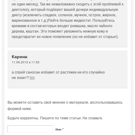
не один месяц). Так же немаловажно сходить с этой проблемой к
диетологу, который подберет вашей дочери индивидуальную
диету (исключить сладкое, соленое, мучное, острое, жирное,
маринованное и т.д.)Пейте больше жидкости!. Пользуйтесь
кремами в состав которых входит ромашка, масло чайного
дерева, каштан. Это поможет увлажнить нежную кожу и
предотвратит их новое появление (но не избавит от старых!).
Карина
:
11.06.2012 в 11:53
а спрей саносан избавит от растяжек ни кто случайно
не знает?:))))
Вы можете оставить своё мнение о материале, воспользовавшись
формой ниже.
Будьте корректны. Пишите по теме статьи. Не спамьте.
Имя *