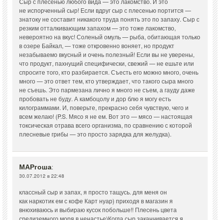
Сыр с плесенью любого вида — это лакомство. И это
не испорченный сыр! Если вдруг сыр с плесенью портится —
знатоку не составит никакого труда понять это по запаху. Сыр с
резким отталкивающим запахом — это тоже лакомство,
невероятно на вкус! Соленый омуль — рыба, обитающая только
в озере Байкал, — тоже откровенно воняет, но продукт
незабываемо вкусный и очень полезный! Если вы не уверены,
что продукт, пахнущий специфически, свежий — не ешьте или
спросите того, кто разбирается. Съесть его можно много, очень
много — это ответ тем, кто утверждает, что такого сыра много
не съешь. Это пармезана лично я много не съем, а гауду даже
пробовать не буду. А камбоцолу и дор блю я могу есть
килограммами. И, поверьте, прекрасно себя чувствую, чего и
всем желаю! (P.S. Мясо я не ем. Вот это — мясо — настоящая
токсическая отрава всего организма, по сравнению с которой
плесневые грибы — это просто зарядка для желудка).
МАРгоша
:
30.07.2012 в 22:48
классный сыр и запах, я просто тащусь. для меня он
как наркотик ем с кофе Карт нуар) приходя в магазин я
внюхиваюсь и выбираю кусок побольше!! Плесень цвета
средиземного моря в ненастье)Когда сыр заканчивается я