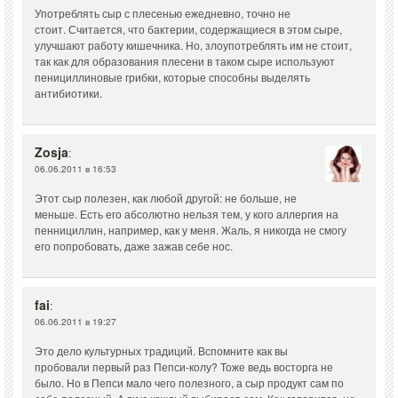
Употреблять сыр с плесенью ежедневно, точно не
стоит. Считается, что бактерии, содержащиеся в этом сыре,
улучшают работу кишечника. Но, злоупотреблять им не стоит,
так как для образования плесени в таком сыре используют
пенициллиновые грибки, которые способны выделять
антибиотики.
Zosja
:
06.06.2011 в 16:53
Этот сыр полезен, как любой другой: не больше, не
меньше. Есть его абсолютно нельзя тем, у кого аллергия на
пеннициллин, например, как у меня. Жаль, я никогда не смогу
его попробовать, даже зажав себе нос.
fai
:
06.06.2011 в 19:27
Это дело культурных традиций. Вспомните как вы
пробовали первый раз Пепси-колу? Тоже ведь восторга не
было. Но в Пепси мало чего полезного, а сыр продукт сам по