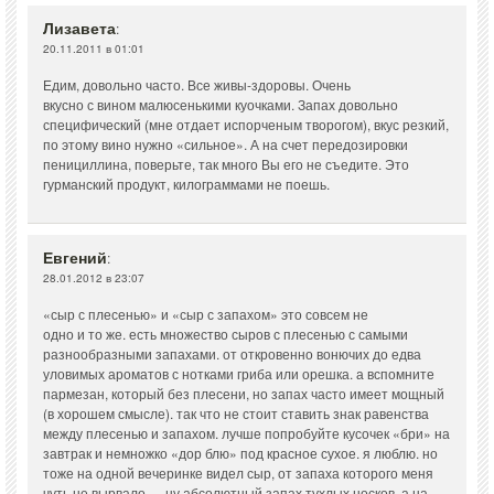
Лизавета
:
20.11.2011 в 01:01
Едим, довольно часто. Все живы-здоровы. Очень
вкусно с вином малюсенькими куочками. Запах довольно
специфический (мне отдает испорченым творогом), вкус резкий,
по этому вино нужно «сильное». А на счет передозировки
пенициллина, поверьте, так много Вы его не съедите. Это
гурманский продукт, килограммами не поешь.
Евгений
:
28.01.2012 в 23:07
«сыр с плесенью» и «сыр с запахом» это совсем не
одно и то же. есть множество сыров с плесенью с самыми
разнообразными запахами. от откровенно вонючих до едва
уловимых ароматов с нотками гриба или орешка. а вспомните
пармезан, который без плесени, но запах часто имеет мощный
(в хорошем смысле). так что не стоит ставить знак равенства
между плесенью и запахом. лучше попробуйте кусочек «бри» на
завтрак и немножко «дор блю» под красное сухое. я люблю. но
тоже на одной вечеринке видел сыр, от запаха которого меня
чуть не вырвало — ну абсолютный запах тухлых носков. а на