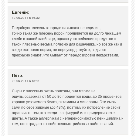
Евгеній
:
12.06.2011 в 16:32
Подобную плесень в народе нахывают пенецилин,
точно такая же плесень порой проявляется на долго лежащем
хлебе в нашей хлебнице, однако употребление продуктов с
такой плесенью весьма полезно для кишечника, но всё же как и
везде есть своя норма, не переусердствуйте, ведь все
прекрасно знают, что бывает от передозировки лекарствами.
Пётр
:
23.06.2011 в 15:41
Сыры с плесенью очень полезны, они мягкие на
ощупь, содержат от 50 до 80 процентов воды, до 25 процентов
хорошо усвояемого белка, витамины и минералы. Эти сыры
сами по себе жирные (до 48%), поэтому их потребление стоит
ограничить тем, кто следит за фигурой или придерживается
диеты. А также аллергикам с непереносимостью пенициллина и
тем, кто страдает от собственных грибковых заболеваний.