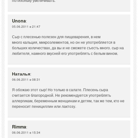
потихоньку увеличивать.
Unona
:
05.06.2011 в 21:47
Сыр с плесенью полезен для пищеварения, в нем
много кальция, микроэлементов, но он не употребляется в
больших количествах, да вы и не сможете съесть много. сыр на
любителя, намного вкусней его употреблять с белым вином.
Наталья
:
06.06.2011 в 08:31
Я обожаю этот сыр! Но только в салате. Плесень сыра
считается благородной. Не рекомендуется употреблять
аллергикам, беременным женщинам и детям, так же тем, кто не
переносит пенициллин или лактозу.
Rimma
:
06.06.2011 в 15:34