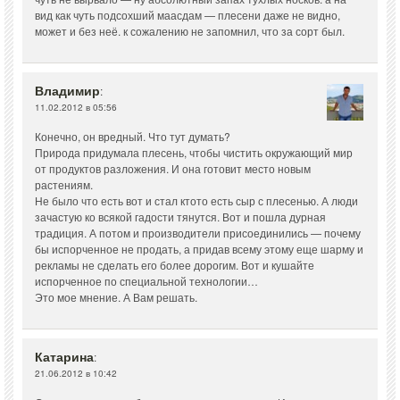
вид как чуть подсохший маасдам — плесени даже не видно,
может и без неё. к сожалению не запомнил, что за сорт был.
Владимир
:
11.02.2012 в 05:56
Конечно, он вредный. Что тут думать?
Природа придумала плесень, чтобы чистить окружающий мир
от продуктов разложения. И она готовит место новым
растениям.
Не было что есть вот и стал ктото есть сыр с плесенью. А люди
зачастую ко всякой гадости тянутся. Вот и пошла дурная
традиция. А потом и производители присоединились — почему
бы испорченное не продать, а придав всему этому еще шарму и
рекламы не сделать его более дорогим. Вот и кушайте
испорченное по специальной технологии…
Это мое мнение. А Вам решать.
Катарина
:
21.06.2012 в 10:42