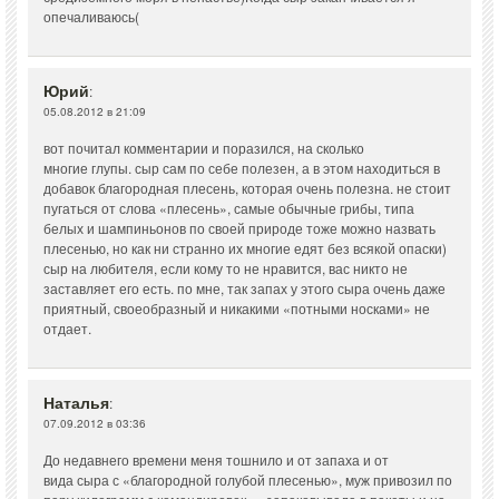
опечаливаюсь(
Юрий
:
05.08.2012 в 21:09
вот почитал комментарии и поразился, на сколько
многие глупы. сыр сам по себе полезен, а в этом находиться в
добавок благородная плесень, которая очень полезна. не стоит
пугаться от слова «плесень», самые обычные грибы, типа
белых и шампиньонов по своей природе тоже можно назвать
плесенью, но как ни странно их многие едят без всякой опаски)
сыр на любителя, если кому то не нравится, вас никто не
заставляет его есть. по мне, так запах у этого сыра очень даже
приятный, своеобразный и никакими «потными носками» не
отдает.
Наталья
:
07.09.2012 в 03:36
До недавнего времени меня тошнило и от запаха и от
вида сыра с «благородной голубой плесенью», муж привозил по