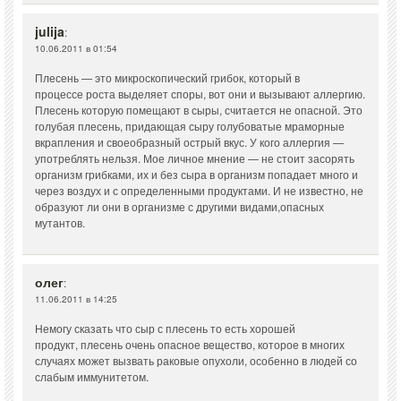
julija
:
10.06.2011 в 01:54
Плесень — это микроскопический грибок, который в
процессе роста выделяет споры, вот они и вызывают аллергию.
Плесень которую помещают в сыры, считается не опасной. Это
голубая плесень, придающая сыру голубоватые мраморные
вкрапления и своеобразный острый вкус. У кого аллергия —
употреблять нельзя. Мое личное мнение — не стоит засорять
организм грибками, их и без сыра в организм попадает много и
через воздух и с определенными продуктами. И не известно, не
образуют ли они в организме с другими видами,опасных
мутантов.
олег
:
11.06.2011 в 14:25
Немогу сказать что сыр с плесень то есть хорошей
продукт, плесень очень опасное вещество, которое в многих
случаях может вызвать раковые опухоли, особенно в людей со
слабым иммунитетом.