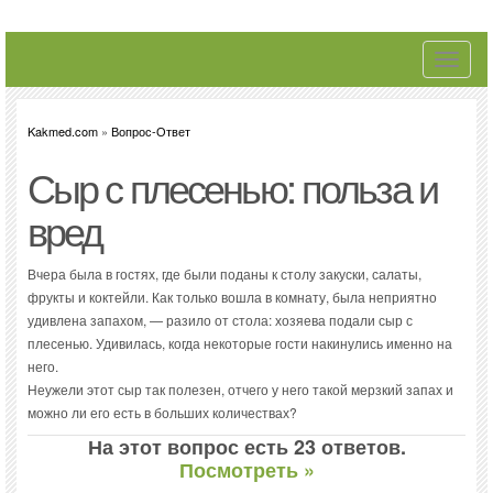
Toggle
navigati
Kakmed.com
»
Вопрос-Ответ
Сыр с плесенью: польза и
вред
Вчера была в гостях, где были поданы к столу закуски, салаты,
фрукты и коктейли. Как только вошла в комнату, была неприятно
удивлена запахом, — разило от стола: хозяева подали сыр с
плесенью. Удивилась, когда некоторые гости накинулись именно на
него.
Неужели этот сыр так полезен, отчего у него такой мерзкий запах и
можно ли его есть в больших количествах?
На этот вопрос есть 23 ответов.
Посмотреть »