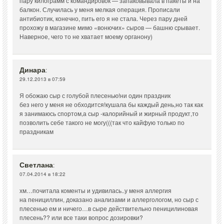
пару килограмм с командировок — запаковывала в пакеты и на
балкон. Случилась у меня мелкая операция. Прописали
антибиотик, конечно, пить его я не стала. Через пару дней
прохожу в магазине мимо «вонючих» сыров — башню срывает.
Наверное, чего то не хватает моему органону)
Динара
:
29.12.2013 в 07:59
Я обожаю сыр с голубой плесенью!ни один праздник
без него у меня не обходится!кушала бы каждый день,но так как
я занимаюсь спортом,а сыр -калорийный и жирный продукт,то
позволить себе такого не могу(((так что кайфую только по
праздникам
Светлана
:
07.04.2014 в 18:22
хм…почитала коменты и удивилась..у меня аллергия
на пенициллин, доказано анализами и аллергологом, но сыр с
плесенью ем и ничего…в сыре действительно пеницилиновая
плесень?? или все таки вопрос дозировки?