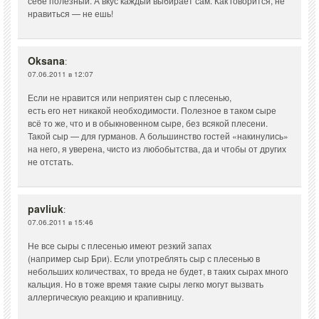
себе полезный. А вкус каждый выбирает сам. Как говорится, не
нравиться — не ешь!
Oksana
:
07.06.2011 в 12:07
Если не нравится или неприятен сыр с плесенью,
есть его нет никакой необходимости. Полезное в таком сыре
всё то же, что и в обыкновенном сыре, без всякой плесени.
Такой сыр — для гурманов. А большинство гостей «накинулись»
на него, я уверена, чисто из любобытства, да и чтобы от других
не отстать.
pavliuk
:
07.06.2011 в 15:46
Не все сыры с плесенью имеют резкий запах
(например сыр Бри). Если употреблять сыр с плесенью в
небольших количествах, то вреда не будет, в таких сырах много
кальция. Но в тоже время такие сыры легко могут вызвать
аллергическую реакцию и крапивницу.