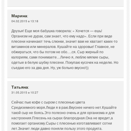
Марина
:
04.02.2015 в 13:18
Друзья! Еще моя бабушка говорила: » Хочется — ешь!
Организм не дурак, сам знает, что ему надо». Если при виде
плесени начинают течь слюнки, значит вам не хватает каких-то
витаминов или минералов. Кушайте на здоровье! Главное, не
обжираться, что бы потом не обо….ся. Сыр жирный по
калориям, сами понимаете…Лично я, люблю мягкие сыры,
одетые в белую шубку плесени. Покупаю кусочек на неделю. Но
съедаю его за два дня. Ну, уж больно вкусно!))
Татьяна
:
31.05.2015 в 10:27
Сейчас пью кофе с сыром с плесенью цвета
Средиземного моря.Люди я в раю.Вкуснее ничего нет.Кушайте
такой сыр не боясь.Это полезно очень и для организма и для
настроения.Плесень на сырах благородная.Она не вредит,а
помогает организму.Сыры с плесенью изготавливают сотни
лет.Значит люди давно поняли пользу этого продукта.