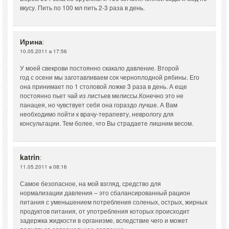
вкусу. Пить по 100 мл пить 2-3 раза в день.
Ирина
:
10.05.2011 в 17:56
У моей свекрови постоянно скакало давление. Второй
год с осени мы заготавливаем сок черноплодной рябины. Его
она принимает по 1 столовой ложке 3 раза в день. А еще
постоянно пьет чай из листьев мелиссы.Конечно это не
панацея, но чувствует себя она гораздо лучше. А Вам
необходимо пойти к врачу-терапевту, неврологу для
консультации. Тем более, что Вы страдаете лишним весом.
katrin
:
11.05.2011 в 08:16
Самое безопасное, на мой взгляд, средство для
нормализации давления – это сбалансированный рацион
питания с уменьшением потребления соленых, острых, жирных
продуктов питания, от употребления которых происходит
задержка жидкости в организме, вследствие чего и может