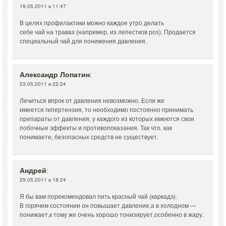
19.05.2011 в 11:47
В целях профилактики можно каждое утро делать
себе чай на травах (например, из лепестков роз). Продается
специальный чай для понижения давления.
Александр Лопатин
:
23.05.2011 в 22:24
Лечиться впрок от давления невозможно. Если же
имеется гипертензия, то необходимо постоянно принимать
препараты от давления, у каждого из которых имеются свои
побочные эффекты и противопоказания. Так что, как
понимаете, безопасных средств не существует.
Андрей
:
29.05.2011 в 18:24
Я бы вам порекомендовал пить красный чай (каркадэ).
В горячем состоянии он повышает давление,а в холодном —
понижает,к тому же очень хорошо тонизирует,особенно в жару.