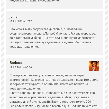
подняться артериальное давление.
julija
:
11.05.2011 в 13:17
Это может быть сосудистая дистония, обязательно
сходите к невропатологу.Попробуйте настойку элеутерококка
по 6 капель каждый день на ст/л воды, она будет действовать
как адаптоген нормализуя давление, а в дозе 30-40капель
повышает давление.
Barbara
:
12.05.2011 в 03:06
Прежде всего — консультация врача,и диета по мере
возможностей. Безусловно, отказ от сладкого и соли! Ведь соль
задерживает жидкость в организме, что также влияет на
повышение давления.
А вот и хороший рецепт. Проводя такие дни разгрузки,можно
естественно нормализовать давление. Итак, покупаете в
магазине дикий рис (черный). Варите горсточку (около 200 г.)
без соли и масла, и кушаете в течение дня. Больше ничего есть