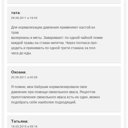
тата
:
29.08.2011 в 19:43
Для нормализации давления применяют настой из
трав
валерианы и мяты. Заваривают: по одной чайной ложке
каждой травы на стакан кипятка. Через полчаса про-
цедить и принимать по одной трети стакана за пол-
часа до еды.
Оксана
:
20.09.2011 в 00:29
Я помню, мои бабушки нормализировали свое
давление при помощи свекольного кваса. Рецептов
приготовления свекольного кваса есть не один, можно
подобрать себе наиболее подходящий.
Татьяна
:
16.03.2015 в 09:16