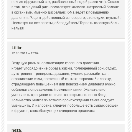
нельзя (фруктовый сок, разбавленный водой разве что). Секрет
в том, что в дикий рис нормализует калиево -натриевый баланс
в организме. Именно дисбаланс K-Na ведет к повышению
давления. Рецепт действенный и, поверьте, с голодухи, вкусный.
Несмотря на все советы, обследуйтесь! Терпеть головную боль
нельзя!
Lillia
:
12.05.2011 в 17:04
Ведущую роль в нормализации кровяного давления
играет упорядочение образа жизни, полноценный сон, отдых,
аутотренинг, тренировка дыхания, умение расслабиться,
ограничение соли, постоянный контакт с врачом. Человеку,
страдающему повышением или понижением давления нужно
соблюдать определенный режим питания. Желательно
уменьшить в рационе количество острых, соленых блюд.
Количество белков животного происхождения также следует
уменьшить. И напротив, следует побольше есть сырых овощей
и фруктов, способствующих очищению организма.
neza
: