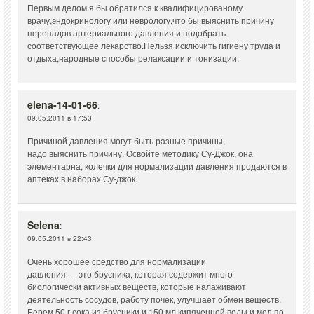
Первым делом я бы обратился к квалифицированому
врачу,эндокринологу или неврологу,что бы выяснить причину
перепадов артериального давления и подобрать
соответствующее лекарство.Нельзя исключить гигиену труда и
отдыха,народные способы релаксации и тонизации.
elena-14-01-66
:
09.05.2011 в 17:53
Причиной давления могут быть разные причины,
надо выяснить причину. Освойте методику Су-Джок, она
элементарна, колечки для нормализации давления продаются в
аптеках в наборах Су-джок.
Selena
:
09.05.2011 в 22:43
Очень хорошее средство для нормализации
давления — это брусника, которая содержит много
биологически активных веществ, которые налаживают
деятельность сосудов, работу почек, улучшает обмен веществ.
Берем 50 г сока из брусники и 150 мл кипяченной воды и мед по