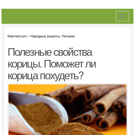
Toggle
navigati
Kakmed.com
»
Народные рецепты
,
Питание
Полезные свойства
корицы. Поможет ли
корица похудеть?