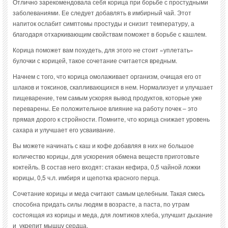
Отлично зарекомендовала себя корица при борьбе с простудными
заболеваниями. Ее следует добавлять в имбирный чай. Этот
напиток ослабит симптомы простуды и снизит температуру, а
благодаря отхаркивающим свойствам поможет в борьбе с кашлем.
Корица поможет вам похудеть, для этого не стоит «уплетать»
булочки с корицей, такое сочетание считается вредным.
Начнем с того, что корица омолаживает организм, очищая его от
шлаков и токсинов, скапливающихся в нем. Нормализует и улучшает
пищеварение, тем самым ускоряя вывод продуктов, которые уже
переварены. Ее положительное влияние на работу почек – это
прямая дорого к стройности. Помните, что корица снижает уровень
сахара и улучшает его усваивание.
Вы можете начинать с каш и кофе добавляя в них не большое
количество корицы, для ускорения обмена веществ приготовьте
коктейль. В состав него входят: стакан кефира, 0,5 чайной ложки
корицы, 0,5 ч.л. имбиря и щепотка красного перца.
Сочетание корицы и меда считают самым целебным. Такая смесь
способна придать силы людям в возрасте, а паста, по утрам
состоящая из корицы и меда, для ломтиков хлеба, улучшит дыхание
и укрепит мышцу сердца.