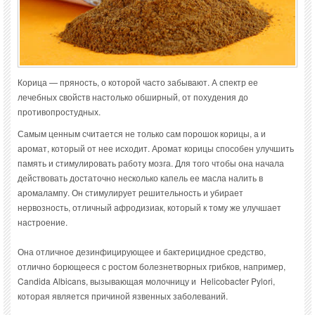
Корица — пряность, о которой часто забывают. А спектр ее
лечебных свойств настолько обширный, от похудения до
противопростудных.
Самым ценным считается не только сам порошок корицы, а и
аромат, который от нее исходит. Аромат корицы способен улучшить
память и стимулировать работу мозга. Для того чтобы она начала
действовать достаточно несколько капель ее масла налить в
аромалампу. Он стимулирует решительность и убирает
нервозность, отличный афродизиак, который к тому же улучшает
настроение.
Она отличное дезинфицирующее и бактерицидное средство,
отлично борющееся с ростом болезнетворных грибков, например,
Candida Albicans, вызывающая молочницу и Helicobacter Pylori,
которая является причиной язвенных заболеваний.