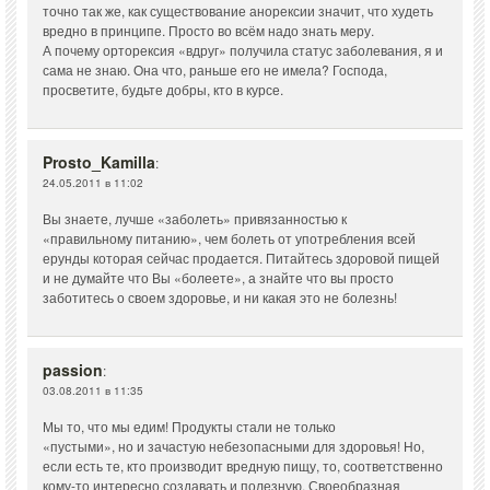
точно так же, как существование анорексии значит, что худеть
вредно в принципе. Просто во всём надо знать меру.
А почему орторексия «вдруг» получила статус заболевания, я и
сама не знаю. Она что, раньше его не имела? Господа,
просветите, будьте добры, кто в курсе.
Prosto_Kamilla
:
24.05.2011 в 11:02
Вы знаете, лучше «заболеть» привязанностью к
«правильному питанию», чем болеть от употребления всей
ерунды которая сейчас продается. Питайтесь здоровой пищей
и не думайте что Вы «болеете», а знайте что вы просто
заботитесь о своем здоровье, и ни какая это не болезнь!
passion
:
03.08.2011 в 11:35
Мы то, что мы едим! Продукты стали не только
«пустыми», но и зачастую небезопасными для здоровья! Но,
если есть те, кто производит вредную пищу, то, соответственно
кому-то интересно создавать и полезную. Своеобразная