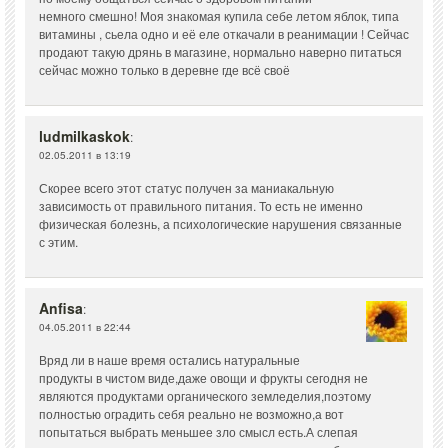
немного смешно! Моя знакомая купила себе летом яблок, типа
витамины , сьела одно и её еле откачали в реанимации ! Сейчас
продают такую дрянь в магазине, нормально наверно питаться
сейчас можно только в деревне где всё своё
ludmilkaskok
:
02.05.2011 в 13:19
Скорее всего этот статус получен за маниакальную
зависимость от правильного питания. То есть не именно
физическая болезнь, а психологические нарушения связанные
с этим.
Anfisa
:
04.05.2011 в 22:44
Вряд ли в наше время остались натуральные
продукты в чистом виде,даже овощи и фрукты сегодня не
являются продуктами органического земледелия,поэтому
полностью оградить себя реально не возможно,а вот
попытаться выбрать меньшее зло смысл есть.А слепая