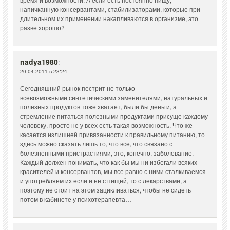
напичканную консервантами, стабилизаторами, которые при
длительном их применении накапливаются в организме, это
разве хорошо?
nadya1980
:
20.04.2011 в 23:24
Сегодняшний рынок пестрит не только
всевозможными синтетическими заменителями, натуральных и
полезных продуктов тоже хватает, были бы деньги, а
стремление питаться полезными продуктами присуще каждому
человеку, просто не у всех есть такая возможность. Что же
касается излишней привязанности к правильному питанию, то
здесь можно сказать лишь то, что все, что связано с
болезненными пристрастиями, это, конечно, заболевание.
Каждый должен понимать, что как бы мы ни избегали всяких
красителей и консервантов, мы все равно с ними сталкиваемся
и употребляем их если и не с пищей, то с лекарствами, а
поэтому не стоит на этом зацикливаться, чтобы не сидеть
потом в кабинете у психотерапевта…