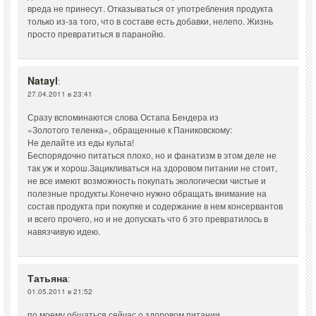
вреда не принесут. Отказываться от употребления продукта
только из-за того, что в составе есть добавки, нелепо. Жизнь
просто превратиться в паранойю.
Natayl
:
27.04.2011 в 23:41
Сразу вспоминаются слова Остапа Бендера из
«Золотого теленка», обращенные к Паниковскому:
Не делайте из еды культа!
Беспорядочно питаться плохо, но и фанатизм в этом деле не
так уж и хорош.Зацикливаться на здоровом питании не стоит,
не все имеют возможность покупать экологически чистые и
полезные продукты.Конечно нужно обращать внимание на
состав продукта при покупке и содержание в нем консервантов
и всего прочего, но и не допускать что б это превратилось в
навязчивую идею.
Татьяна
:
01.05.2011 в 21:52
по моему общаться сейчас о здоровом питании