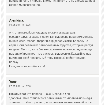
привязанность к «правильному питанию» это не заболевание,а
скорее мировоззрение.
Alenkina
:
06.05.2011 в 18:25
А я, став мамой, купила дачу и стала выращивать
овощи и фрукты сама. У бабульки в деревне покупаем молоко,
яйца и мясо. Масло, творог и сыр делаем сами. Колбасу не
едим. Соки делаем из замороженных фруктов, которые растут
на даче. Так что, жить без консервантов можно, правда иногда
накладно(транспортные расходы в деревню). Каждый из нас
выбирает свой правильный путь, который пойдет нам на
пользу.
Ешь для того, что бы жить!
Yara
:
07.05.2011 в 10:06
Пихать в рот что попало — очень вредно для
здоровья. Но и становиться зависимым от «правильной» еды
тоже плохо. Что хорошего, если человек маниакально боится