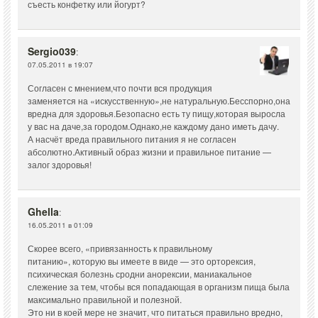
съесть конфетку или йогурт?
Sergio039
:
07.05.2011 в 19:07
Согласен с мнением,что почти вся продукция
заменяется на «искусственную»,не натуральную.Бесспорно,она
вредна для здоровья.Безопасно есть ту пищу,которая выросла
у вас на даче,за городом.Однако,не каждому дано иметь дачу.
А насчёт вреда правильного питания я не согласен
абсолютно.Активный образ жизни и правильное питание —
залог здоровья!
Ghella
:
16.05.2011 в 01:09
Скорее всего, «привязанность к правильному
питанию», которую вы имеете в виде — это орторексия,
психическая болезнь сродни анорексии, маниакальное
слежение за тем, чтобы вся попадающая в организм пища была
максимально правильной и полезной.
Это ни в коей мере не значит, что питаться правильно вредно,