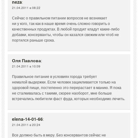
neza
:
21.04.2011 в 08:22
Сейчас о правильном питании вопросов не возникает
ни у кого, так как в наше время очень сложно говорить о
качественных продуктах. В любой продукт кладут какие-либо
добавки, консерванты, чтобы он казался свежим или чтоб не
портился раньше срока.
Оля Павлова
:
21.04.2011 в 10:09
Правильное питание в условиях города требует
немалой выдержки. Если человек зацикливается только на
здоровой пище, постепенно это перерастает в манию. Я пока
не сталкивалась с такими, скорее наоборот, мне больше
встречались любители фаст фуда, которых необходимо лечить.
elena-14-01-66
:
21.04.2011 в 20:24
Все должно быть в меру. Без консервантов сейчас не