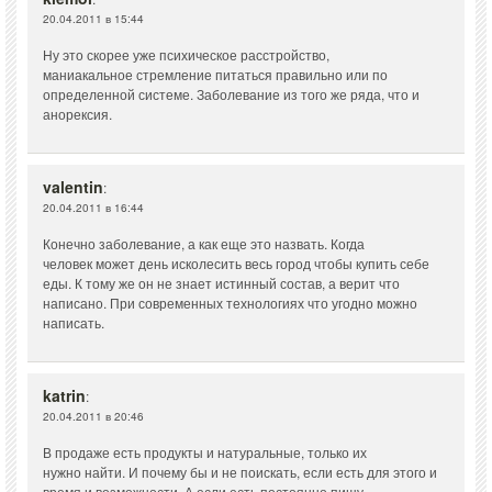
20.04.2011 в 15:44
Ну это скорее уже психическое расстройство,
маниакальное стремление питаться правильно или по
определенной системе. Заболевание из того же ряда, что и
анорексия.
valentin
:
20.04.2011 в 16:44
Конечно заболевание, а как еще это назвать. Когда
человек может день исколесить весь город чтобы купить себе
еды. К тому же он не знает истинный состав, а верит что
написано. При современных технологиях что угодно можно
написать.
katrin
:
20.04.2011 в 20:46
В продаже есть продукты и натуральные, только их
нужно найти. И почему бы и не поискать, если есть для этого и
время и возможности. А если есть постоянно пищу,