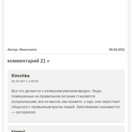
Автор: Инкогнито
20.04.2011
комментарий 21 »
Kirochka
:
20.04.2011 в 09:00
Все что делается с излишним рвением вредно. Люди,
помешанные на правильном питании становятся
асоциальными, все их мысли, как правило, о еде, они перестают
общаться с привычным кругом людей. Заболевание называется
— орторексия.
klemol
: