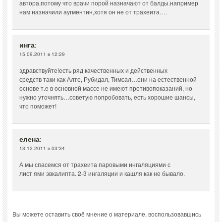
автора.потому что врачи порой назначают от балды.например
нам назначили аугментин,хотя он не от трахеита….
инга
:
15.09.2011 в 12:29
здравствуйте!есть ряд качественных и действенных
средств таки как Алте, Рубидал, Тимсал…они на естественной
основе т.е в основной массе не имеют противопоказаний, но
нужно уточнять…советую попробовать, есть хорошие шансы,
что поможет!
елена
:
13.12.2011 в 03:34
А мы спасемся от трахеита паровыми ингаляциями с
лист ями эвкалипта. 2-3 ингаляции и кашля как не бывало.
Вы можете оставить своё мнение о материале, воспользовавшись