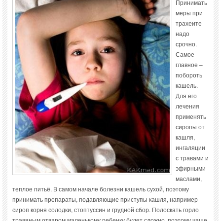
Принимать
меры при
трахеите
надо
срочно.
Самое
главное –
побороть
кашель.
Для его
лечения
применять
сиропы от
кашля,
ингаляции
с травами и
эфирными
маслами,
теплое питьё. В самом начале болезни кашель сухой, поэтому
принимать препараты, подавляющие приступы кашля, например
сироп корня солодки, стоптуссин и грудной сбор. Полоскать горло
травяным отваром маленькому ребенку будет сложно, поэтому чаще