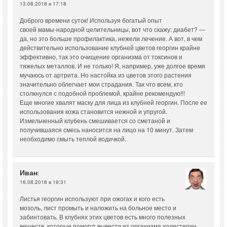
13.08.2018 в 17:18
Доброго времени суток! Используя богатый опыт
своей мамы-народной целительницы, вот что скажу: диабет? —
да, но это больше профилактика, нежели лечение. А вот, в чем
действительно использование клубней цветов георгин крайне
эффективно, так это очищение организма от токсинов и
тяжелых металлов. И не только! Я, например, уже долгое время
мучаюсь от артрита. Но настойка из цветов этого растения
значительно облегчает мои страдания. Так что всем, кто
столкнулся с подобной проблемой, крайне рекомендую!!!
Еще многие хвалят маску для лица из клубней георгин. После ее
использования кожа становится нежной и упругой.
Измельченный клубень смешивается со сметаной и
получившаяся смесь наносится на лицо на 10 минут. Затем
необходимо смыть теплой водичкой.
Иван
:
16.08.2018 в 19:31
Листья георгин используют при ожогах и кого есть
мозоль, лист промыть и наложить на больное место и
забинтовать. В клубнях этих цветов есть много полезных
веществ, которые помогут вывести из организма холестерин,