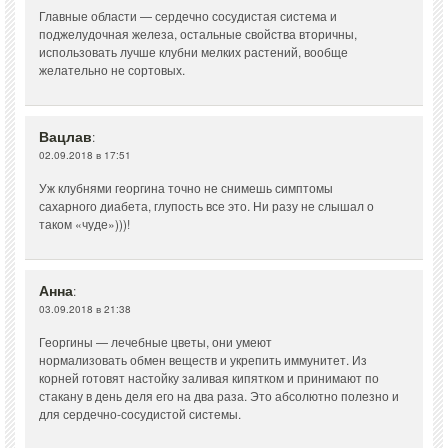
Главные области — сердечно сосудистая система и
поджелудочная железа, остальные свойства вторичны,
использовать лучше клубни мелких растений, вообще
желательно не сортовых.
Вацлав
:
02.09.2018 в 17:51
Уж клубнями георгина точно не снимешь симптомы
сахарного диабета, глупость все это. Ни разу не слышал о
таком «чуде»)))!
Анна
:
03.09.2018 в 21:38
Георгины — лечебные цветы, они умеют
нормализовать обмен веществ и укрепить иммунитет. Из
корней готовят настойку заливая кипятком и принимают по
стакану в день деля его на два раза. Это абсолютно полезно и
для сердечно-сосудистой системы.