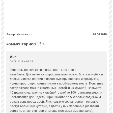
Автор: Инкогнито
07.08.2018
комментариев 13 »
Аня
:
08.08.2018 в 09:25
Георгины не только красивые цветы, но еще и
лечебные. Для лечения и профилактики можно брать и клубни и
листья. Листья георгин я использую при порезах и прыщиках,
нужно просто приложить листок к проблемному месту. Понизить
сахар в крови можно с помощью настойки из клубней. Возьмите
10 грамм измельченных клубней, залейте 100 граммами водки и
настаивайте две недели. Принимайте по 5 капель с водичкой 4
раза в день перед едой. Я использую сорта георгин, которые
растут большими кустами, а цветы у них маленькие (названия
сорта не знаю, эти георгины еще моя мама выращивала).