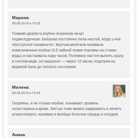
Марина
:
09.08.2018 в 10:25
Помимо диабета клубни георгинов лечат
поджелудочную. Бабушка постоянно пила настой, когда у нее
обострялся панкреатит. Крутым кипятком заливала
измельченные клубни (0,5 чайной ложки порожка на стакан
воды) и настаивала пару часов. Половину настоя выпить сразу
в теплом виде, оставшуюся — через 12 часов, подогрев на
водяной бане до теплого состояния.
Милена
:
09.08.2018 в 12:45
Георгины, и не только клубни, понижают уровень
холестерина в крови. Листья тоже можно заваривать и лечить
атеросклероз, ишемию и вообще болезни сердца и сосудов.
Аника
: