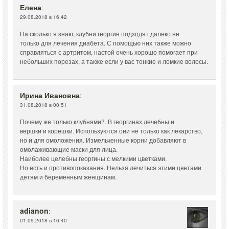
Елена
:
29.08.2018 в 16:42
На сколько я знаю, клубни георгин подходят далеко не
только для лечения диабета. С помощью них также можно
справляться с артритом, настой очень хорошо помогает при
небольших порезах, а также если у вас тонкие и ломкие волосы.
Ирина Ивановна
:
31.08.2018 в 00:51
Почему же только клубнями?. В георгинах лечебны и
вершки и корешки. Используются они не только как лекарство,
но и для омоложения. Измельченные корни добавляют в
омолаживающие маски для лица.
Наиболее целебны георгины с мелкими цветками.
Но есть и противопоказания. Нельзя лечиться этими цветами
детям и беременным женщинам.
adianon
:
01.09.2018 в 16:40