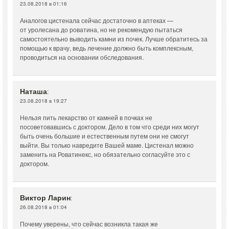
23.08.2018 в 01:16
Аналогов цистенала сейчас достаточно в аптеках —
от уролесана до роватина, но не рекомендую пытаться
самостоятельно выводить камни из почек. Лучше обратитесь за
помощью к врачу, ведь лечение должно быть комплексным,
проводиться на основании обследования.
Наташа
:
23.08.2018 в 19:27
Нельзя пить лекарство от камней в почках не
посоветовавшись с доктором. Дело в том что среди них могут
быть очень большие и естественным путем они не смогут
выйти. Вы только навредите Вашей маме. Цистенал можно
заменить на Роватинекс, но обязательно согласуйте это с
доктором.
Виктор Ларин
:
26.08.2018 в 01:04
Почему уверены, что сейчас возникла такая же