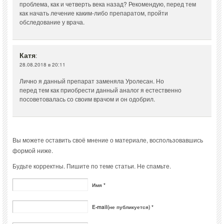
проблема, как и четверть века назад? Рекомендую, перед тем
как начать лечение каким-либо препаратом, пройти
обследование у врача.
Катя
:
28.08.2018 в 20:11
Лично я данный препарат заменяла Уролесан. Но
перед тем как приобрести данный аналог я естественно
посоветовалась со своим врачом и он одобрил.
Вы можете оставить своё мнение о материале, воспользовавшись
формой ниже.
Будьте корректны. Пишите по теме статьи. Не спамьте.
Имя *
E-mail(не публикуется) *