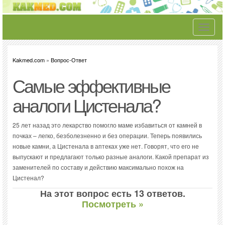
Toggle
navigati
Kakmed.com
»
Вопрос-Ответ
Самые эффективные
аналоги Цистенала?
25 лет назад это лекарство помогло маме избавиться от камней в
почках – легко, безболезненно и без операции. Теперь появились
новые камни, а Цистенала в аптеках уже нет. Говорят, что его не
выпускают и предлагают только разные аналоги. Какой препарат из
заменителей по составу и действию максимально похож на
Цистенал?
На этот вопрос есть 13 ответов.
Посмотреть »