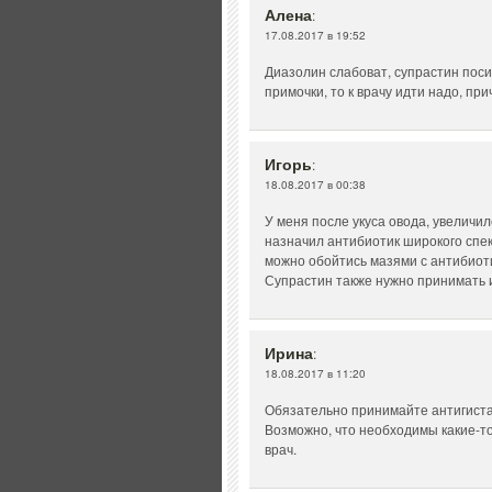
Алена
:
17.08.2017 в 19:52
Диазолин слабоват, супрастин поси
примочки, то к врачу идти надо, пр
Игорь
:
18.08.2017 в 00:38
У меня после укуса овода, увеличи
назначил антибиотик широкого спект
можно обойтись мазями с антибиот
Супрастин также нужно принимать и
Ирина
:
18.08.2017 в 11:20
Обязательно принимайте антигиста
Возможно, что необходимы какие-то
врач.