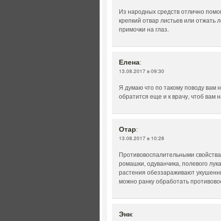
Из народных средств отлично помо
крепкий отвар листьев или отжать л
примочки на глаз.
Елена
:
13.08.2017 в 09:30
Я думаю что по такому поводу вам
обратится еще и к врачу, чтоб вам
Отар
:
13.08.2017 в 10:28
Противовоспалительными свойствами
ромашки, одуванчика, полевого лука
растения обеззараживают укушенны
можно ранку обработать противов
Энн
: