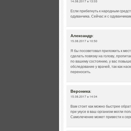
14.08.2017 в 13:03
Если прибегнуть к народным средств
одуванчика. Сейчас и с одуванчикам
Александр
:
15.08.2017 в 10:50
Я бы посоветовал приложить к мест
сделать повязку на голову, пропит
по вашему состоянию, у вас повыше
обследование у врачей, так как на
переносить.
Вероника
:
15.08.2017 в 14:04
Вам стоит как можно быстрее обрати
при укусе в ваш организм могли по
Самолечение может привести к се