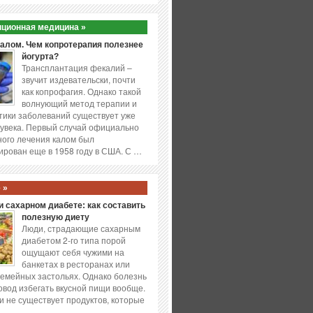
ционная медицина »
калом. Чем копротерапия полезнее
йогурта?
Трансплантация фекалий –
звучит издевательски, почти
как копрофагия. Однако такой
волнующий метод терапии и
ики заболеваний существует уже
увека. Первый случай официально
ого лечения калом был
ирован еще в 1958 году в США. С …
 »
 сахарном диабете: как составить
полезную диету
Люди, страдающие сахарным
диабетом 2-го типа порой
ощущают себя чужими на
банкетах в ресторанах или
емейных застольях. Однако болезнь
повод избегать вкусной пищи вообще.
и не существует продуктов, которые
…