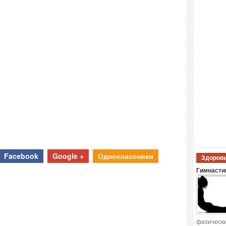
Facebook
Google +
Одноклассники
Здоровы
Гимнастик
физически