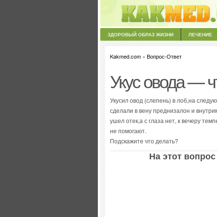
ЗДОРОВЫЙ ОБРАЗ ЖИЗНИ
ЛЕЧЕНИЕ
Kakmed.com
»
Вопрос-Ответ
Укус овода — ч
Укусил овод (слепень) в лоб,на следу
сделали в вену преднизалон и внутр
ушел отек,а с глаза нет, к вечеру тем
не помогают.
Подскажите что делать?
На этот вопрос