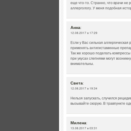
еще что-то. Странно, что врачи не 
аллергологу. У меня подобная исто
Анна
:
12.08.2017 в 17:29
Если у Вас сильная аллергическая 
применять антигистаминные препа
Так же хорошо поделать компрессы 
при укусах слепнями могут возникн
внимательны.
Света
:
12.08.2017 в 19:34
Нельзя запускать, случился рециди
вызывайте скорую. В травпункте од
Милена
:
13.08.2017 в 03:31