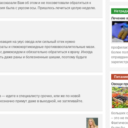
рассказали Вам об этом и не посоветовали обратиться к
рия была с укусом осы. Пришлось лечиться целую неделю.
Нетради
Лечение 
реакция на укус овода или сильный отек нужно
раты и глюкокортикоидные противовоспалительные мази.
профилакт
с димексидом и обязательно обратиться к врачу. Иногда
более пол
уть даже раны и болезненные шишки, поэтому будьте
оправданн
зарегистр
Питание
Овощи при
в — идите к специалисту срочно, или же по новой
нозначно примут даже в выходной, не затягивайте.
больших с
– это не 
Фактическ
были бы 