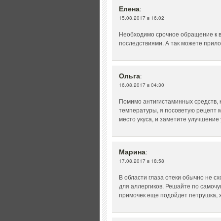
Елена
:
15.08.2017 в 16:02
Необходимо срочное обращение к в
последствиями. А так можете прило
Ольга
:
16.08.2017 в 04:30
Помимо антигистаминных средств, к
температуры, я посоветую рецепт м
место укуса, и заметите улучшение
Марина
:
17.08.2017 в 18:58
В области глаза отеки обычно не с
для аллергиков. Решайте по самочу
примочек еще подойдет петрушка, 