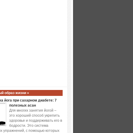
й образ жизни »
а йога при сахарном диабете: 7
полезных асан
Для многих занятия йогой –
это хороший способ укрепить
здоровье и поддерживать его в
бодрости. Это система
х упражнений, с помощью которых