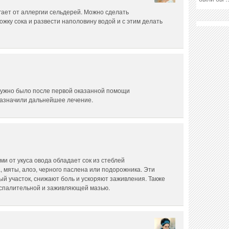
гает от аллергии сельдерей. Можно сделать
ожку сока и развести наполовину водой и с этим делать
 нужно было после первой оказанной помощи
 назначили дальнейшее лечение.
 от укуса овода обладает сок из стеблей
, мяты, алоэ, черного паслена или подорожника. Эти
й участок, снижают боль и ускоряют заживления. Также
оспалительной и заживляющей мазью.