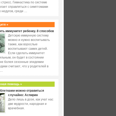
 стресс. Гимнастика по системе
огает справляться с симптомами
 недугов, среди …
дитя »
ить иммунитет ребенку. 8 способов
Детскую иммунную систему
можно и нужно воспитывать
также, как взрослые
воспитывают самих детей.
Если сделать иммунитет
ильным, он будет в состоянии
не болея сезонные эпидемии
едики считают, что у родителей в
 …
жная помощь »
аблетками можно отравиться
случайно: Аспирин
Дело лишь в дозе, как учат нас
две мудрости, народная и
врачебная.