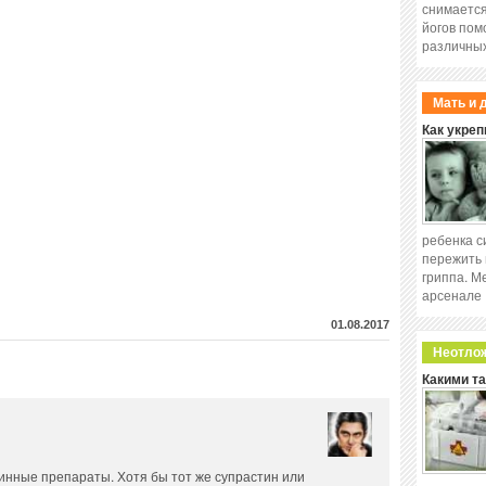
снимается
йогов пом
различных
Мать и 
Как укреп
ребенка с
пережить 
гриппа. М
арсенале
01.08.2017
Неотло
Какими т
инные препараты. Хотя бы тот же супрастин или