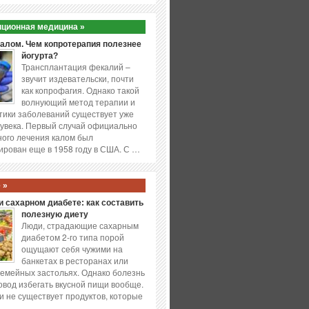
ционная медицина »
калом. Чем копротерапия полезнее
йогурта?
Трансплантация фекалий –
звучит издевательски, почти
как копрофагия. Однако такой
волнующий метод терапии и
ики заболеваний существует уже
увека. Первый случай официально
ого лечения калом был
ирован еще в 1958 году в США. С …
 »
 сахарном диабете: как составить
полезную диету
Люди, страдающие сахарным
диабетом 2-го типа порой
ощущают себя чужими на
банкетах в ресторанах или
емейных застольях. Однако болезнь
повод избегать вкусной пищи вообще.
и не существует продуктов, которые
…