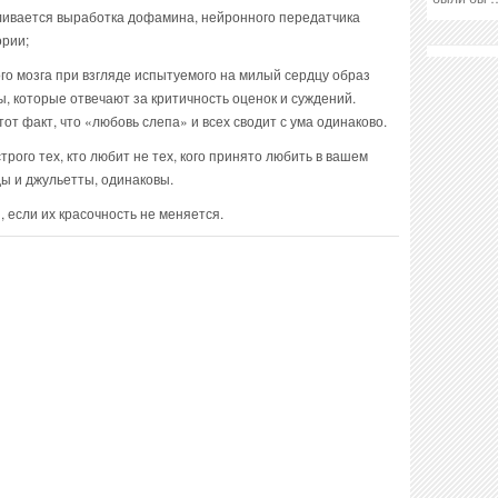
иливается выработка дофамина, нейронного передатчика
ории;
го мозга при взгляде испытуемого на милый сердцу образ
ы, которые отвечают за критичность оценок и суждений.
т факт, что «любовь слепа» и всех сводит с ума одинаково.
трого тех, кто любит не тех, кого принято любить в вашем
ьды и джульетты, одинаковы.
, если их красочность не меняется.