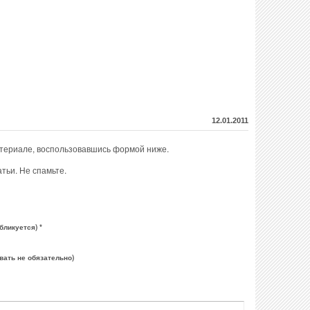
12.01.2011
атериале, воспользовавшись формой ниже.
тьи. Не спамьте.
бликуется) *
вать не обязательно)