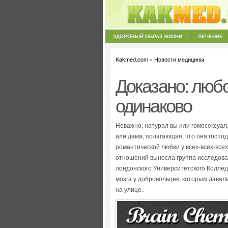
ЗДОРОВЫЙ ОБРАЗ ЖИЗНИ
ЛЕЧЕНИЕ
Kakmed.com
»
Новости медицины
Доказано: люб
одинаково
Неважно, натурал вы или гомосексуа
или дама, полагающая, что она госп
романтической любви у всех-всех-всех
отношений вынесла группа исследова
лондонского Университетского Коллед
мозга у добровольцев, которым давал
на улице.