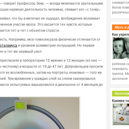
снимается
— говорит профессор Зеки, — всегда включается зрительными
йогов пом
сшую нервную деятельность человека, сбивает его «с толку».
различных
внивал, что бы в мелочах не ощущал, возбуждение возникает
ченном участке мозга. Это касается тех чувств, которые
Мать и 
ется тет-а-тет с объектом страсти.
Как укреп
есть. Например, мозг гомосексуала физически отличается от
поталамуса
и уровнем асимметрии полушарий. Но первая
ин и тот же нервный узел.
пригласили в лабораторию 12 мужчин и 12 женщин (из них —
ребенка с
о-честному) в возрасте от 19 до 47 лет. Добровольцев просили
пережить 
ото их возлюбленных, затем на портреты знакомых — того же
гриппа. М
арсенале
рузей. Тем временем у граждан слой за слоем сканировался
 массе испытуемых варьировался в диапазоне от 4 месяцев до
Неотло
Какими т