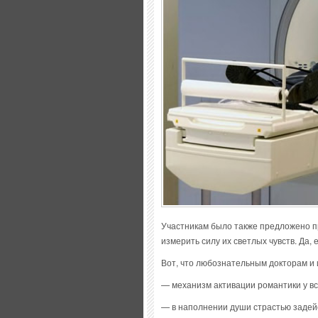
Участникам было также предложено пр
измерить силу их светлых чувств. Да, 
Вот, что любознательным докторам и
— механизм активации романтики у вс
— в наполнении души страстью задейс