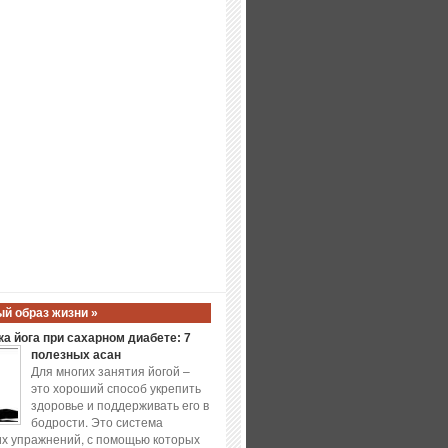
й образ жизни »
а йога при сахарном диабете: 7
полезных асан
Для многих занятия йогой –
это хороший способ укрепить
здоровье и поддерживать его в
бодрости. Это система
х упражнений, с помощью которых