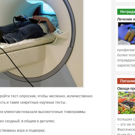
Нетради
Лечение 
профилакт
более пол
оправданн
зарегистр
Питание
Овощи при
ойти тест-опросник, чтобы численно, количественно
есть и такие секретные научные тесты.
 их клиентам показали высокоточные томограммы:
больших с
ех сходный, в общем и деталях;
– это не 
Фактическ
твованы кора и подкорка;
были бы 