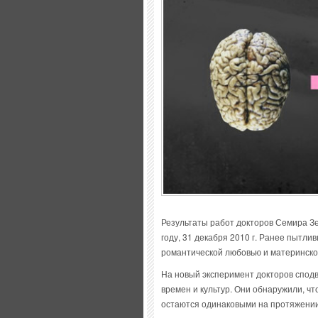
Результаты работ докторов Семира З
году, 31 декабря 2010 г. Ранее пытл
романтической любовью и материнско
На новый эксперимент докторов сподв
времен и культур. Они обнаружили, ч
остаются одинаковыми на протяжении 