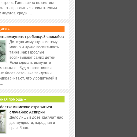
 стресс. Гимнастика по системе
огает справляться с симптомами
 недугов, среди …
дитя »
ить иммунитет ребенку. 8 способов
Детскую иммунную систему
можно и нужно воспитывать
также, как взрослые
воспитывают самих детей.
Если сделать иммунитет
ильным, он будет в состоянии
не болея сезонные эпидемии
едики считают, что у родителей в
 …
жная помощь »
аблетками можно отравиться
случайно: Аспирин
Дело лишь в дозе, как учат нас
две мудрости, народная и
врачебная.