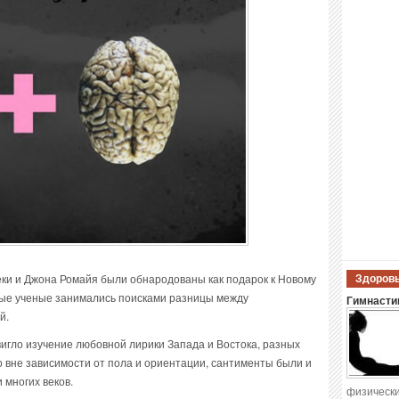
еки и Джона Ромайя были обнародованы как подарок к Новому
Здоровы
ивые ученые занимались поисками разницы между
Гимнастик
й.
игло изучение любовной лирики Запада и Востока, разных
то вне зависимости от пола и ориентации, сантименты были и
многих веков.
физически