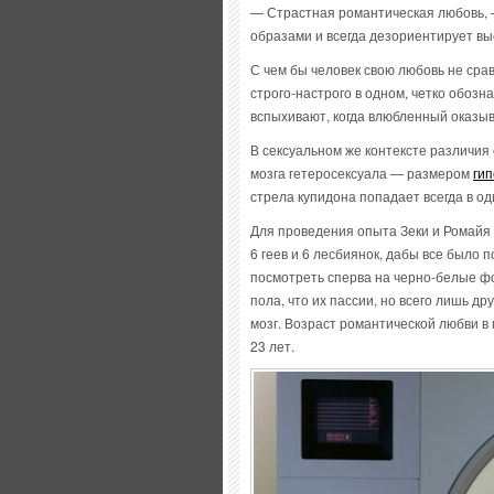
— Страстная романтическая любовь, 
образами и всегда дезориентирует вы
С чем бы человек свою любовь не сра
строго-настрого в одном, четко обозна
вспыхивают, когда влюбленный оказыва
В сексуальном же контексте различия 
мозга гетеросексуала — размером
ги
стрела купидона попадает всегда в од
Для проведения опыта Зеки и Ромайя 
6 геев и 6 лесбиянок, дабы все было п
посмотреть сперва на черно-белые ф
пола, что их пассии, но всего лишь д
мозг. Возраст романтической любви в
23 лет.