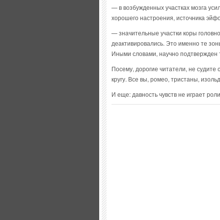
— в возбужденных участках мозга ус
хорошего настроения, источника эйф
— значительные участки коры головно
деактивировались. Это именно те зон
Иными словами, научно подтвержден то
Посему, дорогие читатели, не судите с
кругу. Все вы, ромео, тристаны, изол
И еще: давность чувств не играет роли