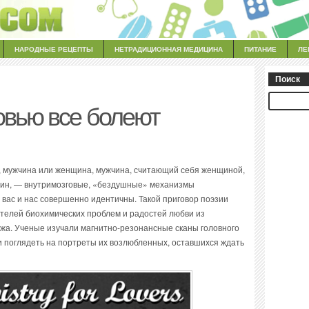
НАРОДНЫЕ РЕЦЕПТЫ
НЕТРАДИЦИОННАЯ МЕДИЦИНА
ПИТАНИЕ
ЛЕ
Поиск
овью все болеют
л, мужчина или женщина, мужчина, считающий себя женщиной,
один, — внутримозговые, «бездушные» механизмы
 вас и нас совершенно идентичны. Такой приговор поэзии
телей биохимических проблем и радостей любви из
жа. Ученые изучали магнитно-резонансные сканы головного
и поглядеть на портреты их возлюбленных, оставшихся ждать