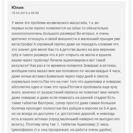
Юлия
:
16.04.2013 в 06:59
У меня это пробема космического масштаба, т.к. во-
первых если герпес появляется на губах то обязательно
ооооооооооочень большого размера! Во-вторых, я очень
критично отношусь к своей внешности и маленький прыщик уже
катастрофа! А огромный герпес даже не передать словами что
это значит для меня! Как-то в детстве вылез на всю верхнюю
губу и такого размера что я рот открыть не могла и кушала
кашки через трубочку! Лечили ацикловиром и вот такой
результат! Как раз в те времена появился Зовиракс в аптеках,
вообщем папа мазал мне как положено по часам каждые 4 часа,
даже ночью вставал.Буквально через пару дней я смогла
нормально поесть!Так что на счет того что ацикловир и зовиракс
абсолютно одно и тоже это чушь!Потом я пробовала еще кучу
всего, конечно от разрастаний герпеса не помогает мне ничего
даже зовиракс и даже если помазать на ранней стадии! Есть
такие таблетки Валтрекс, супер просто! даже самая большая
болячка проходит полностью без рубцов и корочек за 3-4 дня,
но не всегда он доступен т.к. достаточно дорогой, и невсегда
есть в наших аптеках (город маленький наверно не выгодно его
возить). Поэтому лечу так: 1. таблетки Ацикловир; 2. мазь
Циклоферон (т.к. она прозрачная, на работе очень удобно,