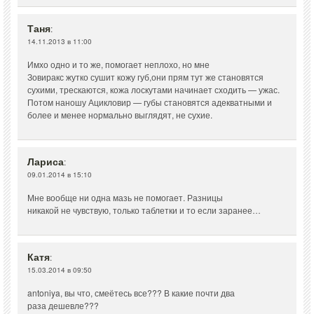
Таня
:
14.11.2013 в 11:00
Имхо одно и то же, помогает неплохо, но мне
Зовиракс жутко сушит кожу губ,они прям тут же становятся
сухими, трескаются, кожа лоскутами начинает сходить — ужас.
Потом наношу Ацикловир — губы становятся адекватными и
более и менее нормально выглядят, не сухие.
Лариса
:
09.01.2014 в 15:10
Мне вообще ни одна мазь не помогает. Разницы
никакой не чувствую, только таблетки и то если заранее…
Катя
:
15.03.2014 в 09:50
antoniya, вы что, смеётесь все??? В какие почти два
раза дешевле???