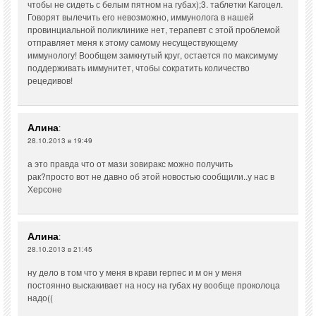
чтобы не сидеть с белым пятном на губах);3. таблетки Кагоцел.
Говорят вылечить его невозможно, иммунолога в нашей
провинциальной поликлинике нет, терапевт с этой проблемой
отправляет меня к этому самому несуществующему
иммунологу! Вообщем замкнутый круг, остается по максимуму
поддерживать иммунитет, чтобы сократить количество
рецедивов!
Алина
:
28.10.2013 в 19:49
а это правда что от мази зовиракс можно получить
рак?просто вот не давно об этой новостью сообщили..у нас в
Херсоне
Алина
:
28.10.2013 в 21:45
ну дело в том что у меня в крави герпес и м он у меня
постоянно выскакивает на носу на губах ну вообще проколоца
надо((