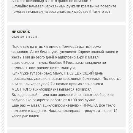
Зовирак ацикловир все это фигня не помогает!
Случайно намазал бархатными ручками крем вы не поверите
помогает испытал на всех знакомых работает! Так что вот!
николай
:
05.06.2015 в 09:51
Прилетаю на отдых в египет. Температура, вся рожа
засыпана. Даже Лимфоузел увеличен. Короче полный пипец и
жесть. Пил до этого дней 6 ацикловир акри и мазал
ацикловиром — нуль. Вообще!!! Рожа засыпана,ничо не
помогает, настроение ниже плинтуса.
Купил уже тут зовиракс. Мажу. На СЛЕДУЮЩИЙ день
просыпаюсь уже с полностью засохшими болячками. Полностью
они сошли через дней 7 с начала приема зовиракса и
МЕСТНОГО ацикловира (называется асивирал).
Вывод простой — или наш ацикловир не пашет вообще,или
забугорные лекарства работают в 100 раз лучше.
Еще раз — мазал ацикловиром неделю и НИЧЕГО. Все текло,
пол рожи в ссадинах. Намазал зовиракс — результат через 12
часов уже виден.