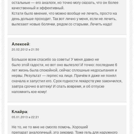
остальные — его аналоги, но точно могу сказать, что он более
качественный и эффективный.
Кстати было мнение, что можно вообще не лечить, просто на
день дольше проходит. Так вот лично у меня, если не лечить,
вылезают новые болячки, рядом со старыми. Лечить надо!
Алексей
:
20.02.2012 в 21:50
Большое всем спасибо за советы! У меня давно не
было этой гадости, но вот оно вылезло! И точно: последние 6
лет жизнь была спокойной, сейчас сплошные недосыпания и
нервы. Результат — герпес на лице. Причём я даже не понял
сначала и запустил его. Срок годности лекарств уже закончился,
завтра срочно в аптеку! И спать вовремя, и об отпуске
напомнить кое-кому!
Клайра
:
05.01.2013 в 22:21
Не то, не то мне не смогло помочь. Хороший
препарат аналогичный, это зиковир. Тоже гель для наружного