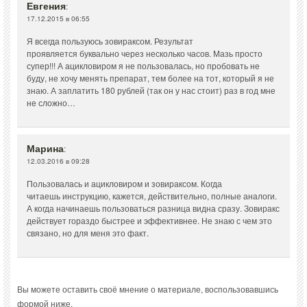
Евгения
:
17.12.2015 в 06:55
Я всегда пользуюсь зовираксом. Результат
проявляется буквально через несколько часов. Мазь просто
супер!!! А ацикловиром я не пользовалась, но пробовать не
буду, не хочу менять препарат, тем более на тот, который я не
знаю. А заплатить 180 рублей (так он у нас стоит) раз в год мне
не сложно…
Марина
:
12.03.2016 в 09:28
Пользовалась и ацикловиром и зовираксом. Когда
читаешь инструкцию, кажется, действительно, полные аналоги.
А когда начинаешь пользоваться разница видна сразу. Зовиракс
действует гораздо быстрее и эффективнее. Не знаю с чем это
связано, но для меня это факт.
Вы можете оставить своё мнение о материале, воспользовавшись
формой ниже.