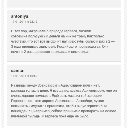
antoniya
:
17.01.2011 в 22:12
С тех пор, как узнала о природе герпеса, мазями
совсем не пользуюсь и деньги на них не трачу.Как только
чувствую, что вот вот выскочит натираю губы солью и раз в 2 —
3 года пропиваю ацикловир Российского производства. Они
почти в 2 раза дешевле зовиракса и цикловира.
sanita
:
18.01.2011 в 15:52
Разницы между Зовираксом и Ацикловиром почти нет,
разница только в цене. Я всегда пользуюсь Ацикловиром, мне он
очень хорошо помогает. Ещё есть мазь из той же серии
Герпевер, но тоже дороже Ацикловира. А вообще, лучше
повышать иммунитет организма, чтобы вирус герпеса был
побеждён. Я, например, сейчас принимаю препараты на основе
пчелиной пыльцы, и герпеса пока ещё не было.