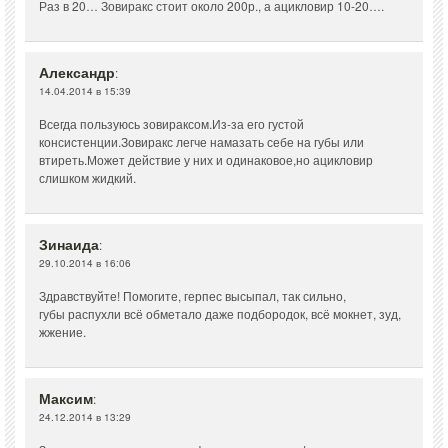
Раз в 20… Зовиракс стоит около 200р., а ацикловир 10-20….
Александр
:
14.04.2014 в 15:39
Всегда пользуюсь зовираксом.Из-за его густой
консистенции.Зовиракс легче намазать себе на губы или
втиреть.Может действие у них и одинаковое,но ацикловир
слишком жидкий.
Зинаида
:
29.10.2014 в 16:06
Здравствуйте! Помогите, герпес высыпал, так сильно,
губы распухли всё обметало даже подбородок, всё мокнет, зуд,
жжение.
Максим
:
24.12.2014 в 13:29