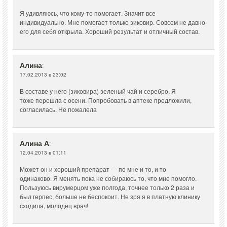
Я удивляюсь, что кому-то помогает. Значит все
индивидуально. Мне помогает только зиковир. Совсем не давно
его для себя открыла. Хороший результат и отличный состав.
Алина
:
17.02.2013 в 23:02
В составе у него (зиковира) зеленый чай и серебро. Я
тоже перешла с осени. Попробовать в аптеке предложили,
согласилась. Не пожалела
Алина А
:
12.04.2013 в 01:11
Может он и хороший препарат — по мне и то, и то
одинаково. Я менять пока не собираюсь то, что мне помогло.
Пользуюсь вирумерцом уже полгода, точнее только 2 раза и
был герпес, больше не беспокоит. Не зря я в платную клинику
сходила, молодец врач!