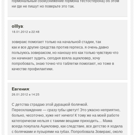
гормональный сбой(снижение гормона тестостерона) об этом
ни где не пишут но поверьте это так.
olllya
:
18.01.2012 в 22:48
зовиракс помогает только на начальной стадии, так
как и все другие средства против герпеса. я очень давно
пользуюсь зовираксом, но наношу его как только чувствую что
он начинает зудить. сегодня взяла ацекловер, хочу
попробовать, знаю точно что таблетки помогают, но тоже в
качестве профилактики.
Евгения
:
26.01.2012 в 14:25
С детства страдаю этой дурацкой болячкой.
Переохлаждение — сразу губы цветут! Это ужасно неприятно,
больно, чесоточно, хуже нет ничего! К тому же на моей работе
категорически нельзя с такими вещами приходить… Мама
всегда покупала Ацикловир, как следствие, все детство я ходила
с болячками и пузырями на губах. Попробовала Зовиракс, около