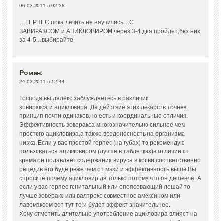
06.03.2011 в 02:38
…ГЕРПЕС пока лечить не научились…С
ЗАВИРАКСОМ и АЦИКЛОВИРОМ через 3-4 дня пройдет,без них
за 4-5…выбирайте
Роман
:
24.03.2011 в 12:44
Господа вы далеко заблуждаетесь в различии
зовиракса и ацикловира. Да действие этих лекарств точнее
принцип почти одинаков,но есть и координальные отличия.
Эффективность зоверакса многозначительно сильнее чем
простого ацикловира,а также вредоносность на организма
низка. Если у вас простой герпес (на губах) то рекомендую
пользоваться ацикловиром (лучше в таблетках)в отличии от
крема он подавляет содержания вируса в крови,соответственно
рецедив его буде реже чем от мази и эффективность выше.Вы
спросите почему ацикловир да только потому что он дешевле. А
если у вас герпес генитальный или опоясовающий лешай то
лучше зоверакс или валтрекс совместнос амексином или
лавомаксом вот тут то и будет эффект значительнее.
Хочу отметить длительно употребление ацикловира влияет на