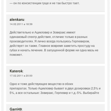
— он по консистенции гуще и не так быстро тает.
alenkaru
:
14.02.2011 в 18:39
Действительно и Ацикловир и Зовиракс имеют
одинаковый спектр действия, отличие только в разных
производителях. Я лично всегда пользуюсь Герпевиром,
действует он также. Главное вовремя заметить простуду на
губах и начать лечение. В запущенной форме ни одна мазь не
поможет.
Katerok
:
17.02.2011 в 20:00
Одно и тоже действующее вещество в обоих
препаратах. Только Ацикловир бывает в двух дозировках 2,5% и
5%, а все остальные: Зовиракс, Герпевир и т.д.-5%. Выбирайте
Garri49
: