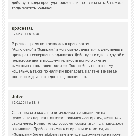
действует, когда простуда только начинает высыпать. Зачем же
тогда платить больше?
spacestar
:
07.02.2011 в 20:36
В разное время пользовалась и препаратом
“Ацикловир” и “Зовиракс” и могу смело заявить, что действовали
препараты совершенно одинаково. Действуют и один и другой с
первого же дня, и продолжительность полного снятия
симптомов высыпания такая же. Так что берите по своему
кошельку, а также по наличию препарата в аптеке. Не везде
есть и то и другое средство одновременно.
Julia
:
12.02.2011 в 23:16
С детства страдала герпетическими высыпаниями на
губах. С тех пор, как в аптеках появился «Зовиракс», жизнь моя
стала легче. Нужно только вовремя «захватить» начинающиеся
высыпания. Пробовала «Ацикловир», и мне кажется, что
«Зовиракс» более эффективен и лучше удерживается на коже