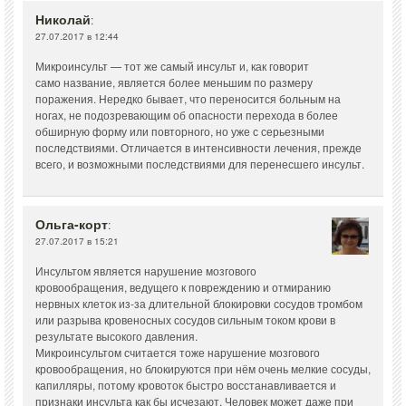
Николай
:
27.07.2017 в 12:44
Микроинсульт — тот же самый инсульт и, как говорит
само название, является более меньшим по размеру
поражения. Нередко бывает, что переносится больным на
ногах, не подозревающим об опасности перехода в более
обширную форму или повторного, но уже с серьезными
последствиями. Отличается в интенсивности лечения, прежде
всего, и возможными последствиями для перенесшего инсульт.
Ольга-корт
:
27.07.2017 в 15:21
Инсультом является нарушение мозгового
кровообращения, ведущего к повреждению и отмиранию
нервных клеток из-за длительной блокировки сосудов тромбом
или разрыва кровеносных сосудов сильным током крови в
результате высокого давления.
Микроинсультом считается тоже нарушение мозгового
кровообращения, но блокируются при нём очень мелкие сосуды,
капилляры, потому кровоток быстро восстанавливается и
признаки инсульта как бы исчезают. Человек может даже при