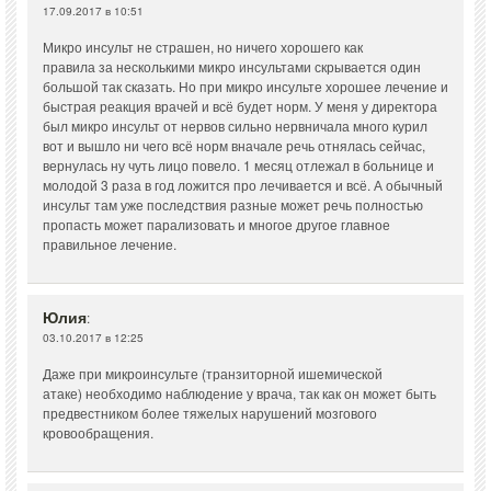
17.09.2017 в 10:51
Микро инсульт не страшен, но ничего хорошего как
правила за несколькими микро инсультами скрывается один
большой так сказать. Но при микро инсульте хорошее лечение и
быстрая реакция врачей и всё будет норм. У меня у директора
был микро инсульт от нервов сильно нервничала много курил
вот и вышло ни чего всё норм вначале речь отнялась сейчас,
вернулась ну чуть лицо повело. 1 месяц отлежал в больнице и
молодой 3 раза в год ложится про лечивается и всё. А обычный
инсульт там уже последствия разные может речь полностью
пропасть может парализовать и многое другое главное
правильное лечение.
Юлия
:
03.10.2017 в 12:25
Даже при микроинсульте (транзиторной ишемической
атаке) необходимо наблюдение у врача, так как он может быть
предвестником более тяжелых нарушений мозгового
кровообращения.