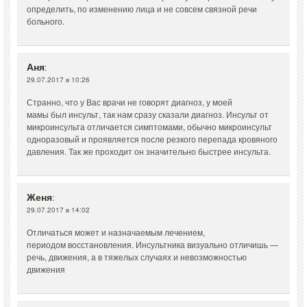
определить, по изменению лица и не совсем связной речи
больного.
Аня
:
29.07.2017 в 10:26
Странно, что у Вас врачи не говорят диагноз, у моей
мамы был инсульт, так нам сразу сказали диагноз. Инсульт от
микроинсульта отличается симптомами, обычно микроинсульт
одноразовый и проявляется после резкого перепада кровяного
давления. Так же проходит он значительно быстрее инсульта.
Женя
:
29.07.2017 в 14:02
Отличаться может и назначаемым лечением,
периодом восстановления. Инсультника визуально отличишь —
речь, движения, а в тяжелых случаях и невозможностью
движения