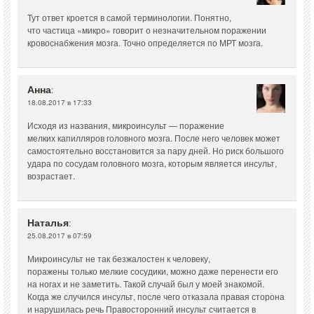
Тут ответ кроется в самой терминологии. Понятно,
что частица «микро» говорит о незначительном поражении
кровоснабжения мозга. Точно определяется по МРТ мозга.
Анна
:
18.08.2017 в 17:33
Исходя из названия, микроинсульт — поражение
мелких капилляров головного мозга. После него человек может
самостоятельно восстановится за пару дней. Но риск большого
удара по сосудам головного мозга, которым является инсульт,
возрастает.
Наталья
:
25.08.2017 в 07:59
Микроинсульт не так безжалостен к человеку,
поражены только мелкие сосудики, можно даже перенести его
на ногах и не заметить. Такой случай был у моей знакомой.
Когда же случился инсульт, после чего отказала правая сторона
и нарушилась речь Правосторонний инсульт считается в