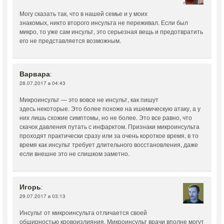
Могу сказать так, что в нашей семье и у моих
знакомых, никто второго инсульта не переживал. Если был
микро, то уже сам инсульт, это серьезная вещь и предотвратить
его не представляется возможным.
Варвара
:
28.07.2017 в 04:43
Микроинсульт — это вовсе не инсульт, как пишут
здесь некоторые. Это более похоже на ишемическую атаку, а у
них лишь схожие симптомы, но не более. Это все равно, что
скачок давления путать с инфарктом. Признаки микроинсульта
проходят практически сразу или за очень короткое время, в то
время как инсульт требует длительного восстановления, даже
если внешне это не слишком заметно.
Игорь
:
29.07.2017 в 03:13
Инсульт от микроинсульта отличается своей
обширностью кровоизлияния. Микроинсульт врачи вполне могут