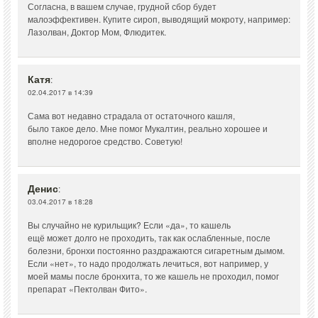
Согласна, в вашем случае, грудной сбор будет
малоэффективен. Купите сироп, выводящий мокроту, например:
Лазолван, Доктор Мом, Флюдитек.
Катя
:
02.04.2017 в 14:39
Сама вот недавно страдала от остаточного кашля,
было такое дело. Мне помог Мукалтин, реально хорошее и
вполне недорогое средство. Советую!
Денис
:
03.04.2017 в 18:28
Вы случайно не курильщик? Если «да», то кашель
ещё может долго не проходить, так как ослабленные, после
болезни, бронхи постоянно раздражаются сигаретным дымом.
Если «нет», то надо продолжать лечиться, вот например, у
моей мамы после бронхита, то же кашель не проходил, помог
препарат «Пектолван Фито».