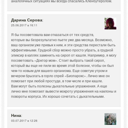
аналогичных ситуациях мы всегда спасались Кленбутеролом.
Дарина Серова
:
25.06.2017 в 16:11
Я бы посоветовала вам отказаться от тех средств,
которые вы безрезультатно пьете уже два месяца. Возможно,
ваш организм уже привык к ним, и эти средства перестали быть
эффективными. Грудной сбор можно просто убрать, а грудной
эликсир в каплях заменить на сироп от кашля. Например, я могу
посоветовать «Доктор мом». Стоит выбрать такой сироп,
который вы еще не пили во время этой болезни, чтобы он был
чем-то новым для вашего организма. Еще советую утром и
вечером брызгать в горло спрей «Биопарокс». Лично мне он
помогает при любой простуде, в том числе и при кашле.
Вам могут быть полезны дыхательные упражнения. А еще
лично мне помогают вывести мокроту упражнения на наклоны и
повороты корпуса. Их хорошо сочетать с дыхательными.
Нина
:
03.07.2017 в 12:26