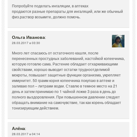
Попробуйте поделать ингаляции, в аптеках
продаются разные препараты для ингаляций, или же обычный
физ.раствор возьмите, должно помочь.
Ольга Иванова
:
28.03.2017 в 03:30
Много лет спасаюсь от остаточного кашля, после
перенесенных простудных заболеваний, настойкой копеечника,
которую готовлю сама. Растение обладает отхаркивающими
свойствами, хорошо выводит остатки трудноотделимой
мокроты, повышает защитные функции организма, укрепляет
иммунитет. 50 грамм корня копеечника покупаю в аптеке и
заливаю пол – литрами водки. Ставлю в темное место на 21
день и затем принимаю по 1 чайной ложке 3 раза в день до
полного выздоровления. При повышенном давлении следует
обращать внимание на самочувствие, так как корень обладает
тонизирующим действием.
Алёна
:
28.03.2017 в 04:14