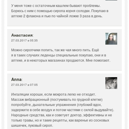
У меня тоже с остаточным кашлем бывают проблемы.
Борюсь с ним с помощью сиропа корня солодки. Покупаю в
аптеке 2 флакона и пью по чайной ложке 3 раза в день.
Анастасия
:
27.03.2017 в 05:35
Можно сиропчики попить, так же чая много пить. Ещё
я в таких случаях леденцы специальные покупаю, они и в
аптеке, и в некоторых магазинах продаются. Мне помогают.
Anna
:
27.03.2017 в 07:05
Ингаляции хороши, если мокрота легко не отходит.
Массаж вибрационный (постукивать по грудной клетке)
попробуйте, дыхательные упражнения (глубокий вдох,
задержите в себе воздух и потом частями с силой выдувайте).
Народные средства, как и советует доктор, эффективны и не
только травы, но и такие рецепты, как варенье из сосновых
шишечек, луковый сироп.