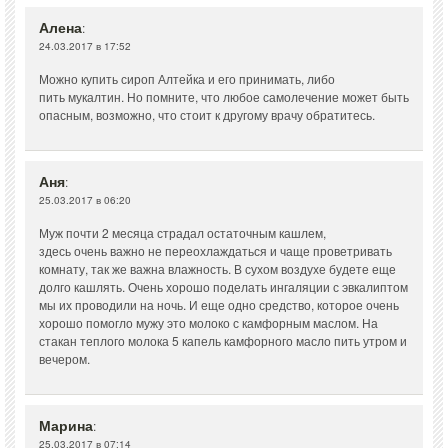
Алена
:
24.03.2017 в 17:52
Можно купить сироп Алтейка и его принимать, либо
пить мукалтин. Но помните, что любое самолечение может быть
опасным, возможно, что стоит к другому врачу обратитесь.
Аня
:
25.03.2017 в 06:20
Муж почти 2 месяца страдал остаточным кашлем,
здесь очень важно не переохлаждаться и чаще проветривать
комнату, так же важна влажность. В сухом воздухе будете еще
долго кашлять. Очень хорошо поделать ингаляции с эвкалиптом
мы их проводили на ночь. И еще одно средство, которое очень
хорошо помогло мужу это молоко с камфорным маслом. На
стакан теплого молока 5 капель камфорного масло пить утром и
вечером.
Марина
:
25.03.2017 в 07:14