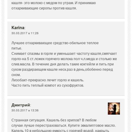
кашля- это молоко с медом по утрам. И принимаю
отхаркивающие сиропы против кашля.
Karina
:
30.03.2017 в 11:26
Лучшее отхаркивающее средство-обильное теплое
питье.
Снимает спазмы в горле и уменьшает частоту кашля,смягчает
горло-на 5 ст.ложек горячего молока пол ч.л.меда и столько же
слив.масла. В течение дня делать такие коктейли и пить при
сухом раздирающем кашле неск.раз в день,обобенно перед
сном.
Лизобакт-прекрасно лечит горло и кашель.
Часто пить теплый компот из сухофруктов.
Дмитрий
:
30.03.2017 в 13:36
Странная ситуация. Кашель без хрипов? В любом
случае лучше перестраховаться. Купите эвкалиптовое масло.
Капель 10 в небольшую емкость с горячей водой, накрыть