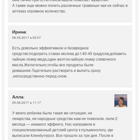
А также еще можно попить различные травяные чаи их сейчас в
аптеках огромное количество.
Ирина
:
06.05.2017 в 02:07
Есть довольно эффективное и безвредное
средство:подогреть стакан молока до t 40-45 градусов,добавить
чайную ложку меда,один желток,чайную ложку сливочного
масла.Желательно,чтобы все продукты были
домашние.Тщательно растворить и выпить сразу
,непосредственно перед сном.
Алла
:
05.06.2017 в 11:17
У моего ребенка была такая же ситуация, ни
лекарства, ни народные средства нам не помогали, пили 2
месяца — никакого эффекта. Нас направили в
специализированный детский центр к пульмонологу, где
выписали Кленбутерол. Все прошло за три дня. После в