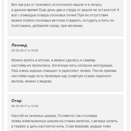
Вот как раз от похожего остаточного кашля я и лечусь
в данное время! Еще день-два и следа от кашля не останется! А
все с помощью отвара сосновых почек! При их отсутствии
можно побеги сосновых веточек отварить, остудить и пить по
полстакана, добавляя сахар, при желании.
Леонид
:
25.03.2017 в 15:00
Можно купить в аптеке, а можно сделать и самому
настойку из прополиса. Аптечную пить согласно инструкции.
Она очень хорошо очищает и укрепляет легкие. После приема
настойки надо есть белковую еду (советую стакан пареного
молока, можно с медом).
Отар
:
26.03.2017 в 10:02
Настой из зеленых шишек. Готовится так столовая
ложка измельченных шишек на стакан кипятка, с вечера залить
в термос и дать настоятся ночь. Соки моркови, редьки тоже