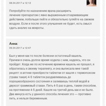
08.04.2017 в 12:12
Попробуйте по назначению врача расширить
лечение препаратом с явно выраженным отхаркивающим
действием, побольше пейте и обязательно гуляйте на свежем
воздухе. Если и после этого улучшения не будет, есть смысл
сдать анализ на мокроты.
Анна
:
09.04.2017 в 12:47
Был у меня как то после болезни остаточный кашель.
Причем я очень долгое время ходила с ним, надеясь, что он
пройдет. Когда же по истечению времени кашель не прошел, я
обратилась к своему терапевту, и она выписала мне такой
рецепт: в аптеке приобрести таблетки от кашля с термопсисом
(трава такая) 4-5 таблеток раздавливаешь до
порошкообразного состояния и заливаешь теплой водой в
двухсот граммовый стакан. Пить 4-5 раз в день, таким способом,
на протяжении 4-5 дней. Кашля на третий день как и не было.
Два минуса есть у данного способа лечения это — противно
пить, и нельзя беременным.