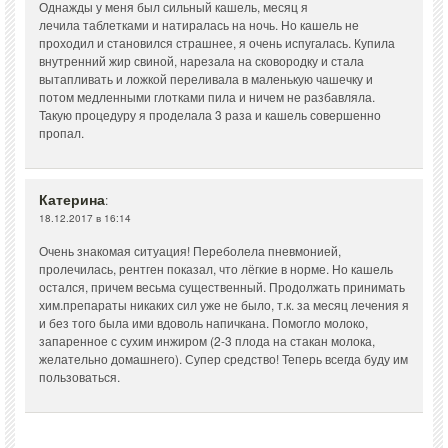
Однажды у меня был сильный кашель, месяц я
лечила таблетками и натиралась на ночь. Но кашель не
проходил и становился страшнее, я очень испугалась. Купила
внутренний жир свиной, нарезала на сковородку и стала
вытапливать и ложкой переливала в маленькую чашечку и
потом медленными глотками пила и ничем не разбавляла.
Такую процедуру я проделала 3 раза и кашель совершенно
пропал.
Катерина
:
18.12.2017 в 16:14
Очень знакомая ситуация! Переболела пневмонией,
пролечилась, рентген показал, что лёгкие в норме. Но кашель
остался, причем весьма существенный. Продолжать принимать
хим.препараты никаких сил уже не было, т.к. за месяц лечения я
и без того была ими вдоволь напичкана. Помогло молоко,
запаренное с сухим инжиром (2-3 плода на стакан молока,
желательно домашнего). Супер средство! Теперь всегда буду им
пользоваться.