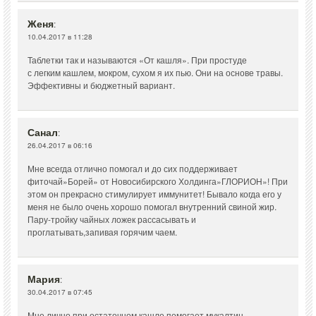
Женя
:
10.04.2017 в 11:28
Таблетки так и называются «От кашля». При простуде
с легким кашлем, мокром, сухом я их пью. Они на основе травы.
Эффективны и бюджетный вариант.
Санал
:
26.04.2017 в 06:16
Мне всегда отлично помогал и до сих поддерживает
фиточай»Борей» от Новосибирского Холдинга»ГЛОРИОН»! При
этом он прекрасно стимулирует иммунитет! Бывало когда его у
меня не было очень хорошо помогал внутренний свиной жир.
Пару-тройку чайных ложек рассасывать и
проглатывать,запивая горячим чаем.
Мария
:
30.04.2017 в 07:45
Мне лично при остаточном кашле помогает мукалтин.