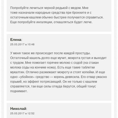
Попробуйте лечиться черной редькой с медом. Мне
тоже назначали народные средства при бронхите и с
остаточным кашлем обычно быстрее получается справиться.
Еще попробуйте ингаляции, откашляться будет легче.
Елена
:
25.03.2017 в 10:48
У меня такое же происходит после каждой простуды.
Остаточный кашель долго еще мучит, мокрота густая и выходит
с трудом. Мне помогает горячее молоко с содой (на стакан
молока соды на кончике ножа). Есть еще такие таблетки
мукалтин. Отлично разжижают мокроту и стоят копейки. И еще
одно «убойное» средство — корень девясила. Его отвар ужасно
горький, но эффект потрясающий. Он не только с кашлем
справляется, так еще силы откуда берутся, общий тонус
поднимает.
Николай
:
25.03.2017 в 12:52