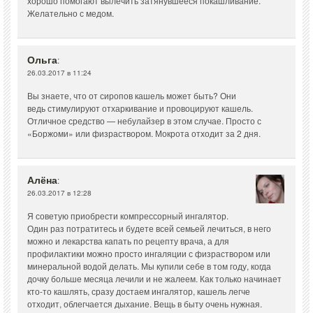
хорошо помогают вылечить затянувшееся покашливание.
Желательно с медом.
Ольга
:
26.03.2017 в 11:24
Вы знаете, что от сиропов кашель может быть? Они
ведь стимулируют отхаркивание и провоцируют кашель.
Отличное средство — небулайзер в этом случае. Просто с
«Боржоми» или физраствором. Мокрота отходит за 2 дня.
Алёна
:
26.03.2017 в 12:28
Я советую приобрести компрессорный ингалятор.
Один раз потратитесь и будете всей семьей лечиться, в него
можно и лекарства капать по рецепту врача, а для
профилактики можно просто ингаляции с физраствором или
минеральной водой делать. Мы купили себе в том году, когда
дочку больше месяца лечили и не жалеем. Как только начинает
кто-то кашлять, сразу достаем ингалятор, кашель легче
отходит, облегчается дыхание. Вещь в быту очень нужная.