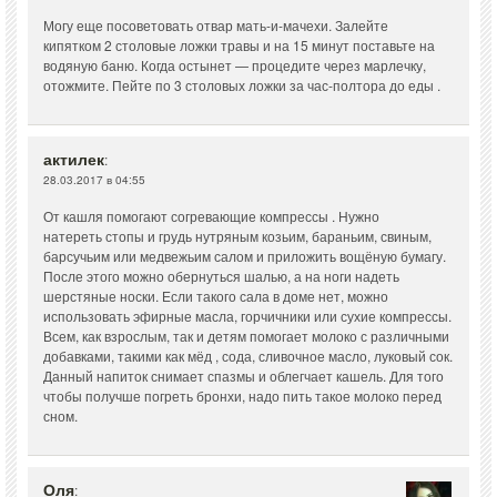
Могу еще посоветовать отвар мать-и-мачехи. Залейте
кипятком 2 столовые ложки травы и на 15 минут поставьте на
водяную баню. Когда остынет — процедите через марлечку,
отожмите. Пейте по 3 столовых ложки за час-полтора до еды .
актилек
:
28.03.2017 в 04:55
От кашля помогают согревающие компрессы . Нужно
натереть стопы и грудь нутряным козьим, бараньим, свиным,
барсучьим или медвежьим салом и приложить вощёную бумагу.
После этого можно обернуться шалью, а на ноги надеть
шерстяные носки. Если такого сала в доме нет, можно
использовать эфирные масла, горчичники или сухие компрессы.
Всем, как взрослым, так и детям помогает молоко с различными
добавками, такими как мёд , сода, сливочное масло, луковый сок.
Данный напиток снимает спазмы и облегчает кашель. Для того
чтобы получше погреть бронхи, надо пить такое молоко перед
сном.
Оля
: