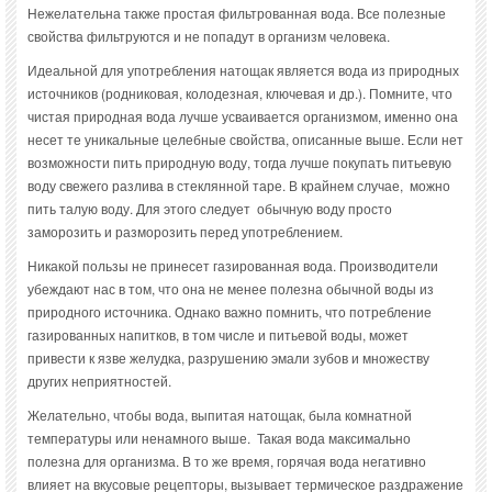
Нежелательна также простая фильтрованная вода. Все полезные
свойства фильтруются и не попадут в организм человека.
Идеальной для употребления натощак является вода из природных
источников (родниковая, колодезная, ключевая и др.). Помните, что
чистая природная вода лучше усваивается организмом, именно она
несет те уникальные целебные свойства, описанные выше. Если нет
возможности пить природную воду, тогда лучше покупать питьевую
воду свежего разлива в стеклянной таре. В крайнем случае, можно
пить талую воду. Для этого следует обычную воду просто
заморозить и разморозить перед употреблением.
Никакой пользы не принесет газированная вода. Производители
убеждают нас в том, что она не менее полезна обычной воды из
природного источника. Однако важно помнить, что потребление
газированных напитков, в том числе и питьевой воды, может
привести к язве желудка, разрушению эмали зубов и множеству
других неприятностей.
Желательно, чтобы вода, выпитая натощак, была комнатной
температуры или ненамного выше. Такая вода максимально
полезна для организма. В то же время, горячая вода негативно
влияет на вкусовые рецепторы, вызывает термическое раздражение