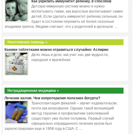
Как укрепить иммунитет ребенку. 8 способов
Детскую иммунную систему можно и нужно
воспитывать также, как взрослые воспитывают самих
детей. Если сделать иммунитет ребенка сильным, он
будет в состоянии пережить не болея сезонные
эпидемии гриппа. Медики считают, что у родителей в арсенале …
Неотложная помощь »
Какими таблетками можно отравиться случайно: Аспирин
Дело лишь в дозе, как учат нас две мудрости,
народная и врачебная.
Нетрадиционная медицина »
Лечение калом. Чем копротерапия полезнее йогурта?
Трансплантация фекалий – звучит издевательски,
почти как копрофагия. Однако такой волнующий
метод терапии и профилактики заболеваний
существует уже более полувека. Первый случай
официально оправданного лечения калом был
зарегистрирован еще в 1958 году в США. С …