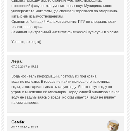
Справка: Масару Эмото окончил курс международных
отношений факультета гуманитарных наук Муниципального
университета Иокогамы, где специализировался по американо-
китайским взаимоотношениям.
Сравните: Геннадий Малахов закончил ПТУ по специальности
«электрослесарь».
Закончил Центральный институт физической культуры в Москве.
Ученые, те еще)))
Лера
:
07.09.2017 в 15:32
Вода носитель информации, поэтому из под крана
вода не полезна. В городе не найти природного источника
воды, и как вариант делать талую воду. Я пью такую воду по
утрам и мысленно её благодарю. Перед сдачей анализов я пила
воду не задумываясь о вреде, но оказывается вода не влияет
на состав крови.
Семён
:
02.05.2020 в 22:17