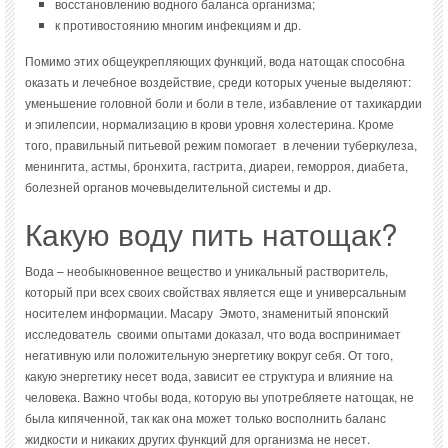
восстановлению водного баланса организма;
к противостоянию многим инфекциям и др.
Помимо этих общеукрепляющих функций, вода натощак способна
оказать и лечебное воздействие, среди которых ученые выделяют:
уменьшение головной боли и боли в теле, избавление от тахикардии
и эпилепсии, нормализацию в крови уровня холестерина. Кроме
того, правильный питьевой режим помогает в лечении туберкулеза,
менингита, астмы, бронхита, гастрита, диареи, геморроя, диабета,
болезней органов мочевыделительной системы и др.
Какую воду пить натощак?
Вода – необыкновенное вещество и уникальный растворитель,
который при всех своих свойствах является еще и универсальным
носителем информации. Масару Эмото, знаменитый японский
исследователь своими опытами доказал, что вода воспринимает
негативную или положительную энергетику вокруг себя. От того,
какую энергетику несет вода, зависит ее структура и влияние на
человека. Важно чтобы вода, которую вы употребляете натощак, не
была кипяченной, так как она может только восполнить баланс
жидкости и никаких других функций для организма не несет.