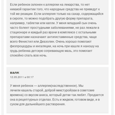
Если ребенок склонен к аллергии на лекарства, то нет
никакой гарантии того, что народные средства не приведут к
той же реакции. Если аллергия только на сахар, содержащийся
в сиропе, то можно подобрать другую форму препарата,
например, таблетки или капли. У меня младший сын очень
часто болеет простудными заболеваниями, не раз лежали в
стационаре и каждый раз врачи в комплексе с остальными
препаратами назначают антигистаминные средства, чаще
всего Фенистил или Диазолин. Очень хорошо помогают
физпроцедуры и ингаляции, на ночь при кашле я наношу на
грудь ребенка детскую согревающую мазь, это помогает
спокойно спать всю ночь.
валя
:
12.05.2011 в 00:17
У меня ребенок — аллергик(наследственное). Мы
лечили кашель старой, доброй микстурой(как в советские
времена) со вкусом аниса, который детки так любят. Продается
она в рецептурных отделах. Есть и жидком, готовом виде, и в
сухом для дальнейшего растворения.