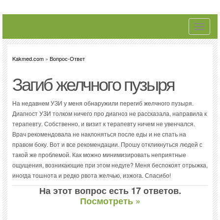
Toggle
navigati
Kakmed.com
»
Вопрос-Ответ
Загиб желчного пузыря
На недавнем УЗИ у меня обнаружили перегиб желчного пузыря.
Диагност УЗИ толком ничего про диагноз не рассказала, направила к
терапевту. Собственно, и визит к терапевту ничем не увенчался.
Врач рекомендовала не наклоняться после еды и не спать на
правом боку. Вот и все рекомендации. Прошу откликнуться людей с
такой же проблемой. Как можно минимизировать неприятные
ощущения, возникающие при этом недуге? Меня беспокоят отрыжка,
иногда тошнота и редко рвота желчью, изжога. Спасибо!
На этот вопрос есть 17 ответов.
Посмотреть »