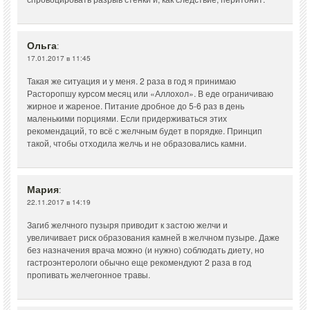
Ольга
:
17.01.2017 в 11:45
Такая же ситуация и у меня. 2 раза в год я принимаю
Расторопшу курсом месяц или «Аллохол». В еде ограничиваю
жирное и жареное. Питание дробное до 5-6 раз в день
маленькими порциями. Если придерживаться этих
рекомендаций, то всё с желчным будет в порядке. Принцип
такой, чтобы отходила желчь и не образовались камни.
Мария
:
22.11.2017 в 14:19
Загиб желчного пузыря приводит к застою желчи и
увеличивает риск образования камней в желчном пузыре. Даже
без назначения врача можно (и нужно) соблюдать диету, но
гастроэнтерологи обычно еще рекомендуют 2 раза в год
пропивать желчегонное травы.