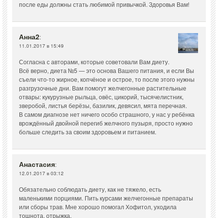
после еды должны стать любимой привычкой. Здоровья Вам!
Анна2
:
11.01.2017 в 15:49
Согласна с авторами, которые советовали Вам диету.
Всё верно, диета №5 — это основа Вашего питания, и если Вы
съели что-то жирное, копчёное и острое, то после этого нужны
разгрузочные дни. Вам помогут желчегонные растительные
отвары: кукурузные рыльца, овёс, цикорий, тысячелистник,
зверобой, листья берёзы, базилик, девясил, мята перечная.
В самом диагнозе нет ничего особо страшного, у нас у ребёнка
врождённый двойной перегиб желчного пузыря, просто нужно
больше следить за своим здоровьем и питанием.
Анастасия
:
12.01.2017 в 03:12
Обязательно соблюдать диету, как не тяжело, есть
маленькими порциями. Пить курсами желчегонные препараты
или сборы трав. Мне хорошо помогал Хофитол, уходила
тошнота, отрыжка.