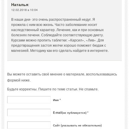
Наталья
:
12.02.2018 в 10:04
В наши дни- это очень распространенный недуг. Я
прожила с ним всю жизнь. Часто заболевание носит
наследственный характер. Лечение, как и при основных
болезнях печени. Соблюдайте соответствующую диету.
Курсами можно пропить таблетки: «Карсил», «Лив». Для
предотвращения застоя желчи хорошо поможет бюдаж с
магнезией. Методику как его сделать найдите в интернете.
Вы можете оставить своё мнение о материале, воспользовавшись
формой ниже.
Будьте корректны. Пишите по теме статьи. Не спамьте.
Имя *
E-mail(не публикуется) *
Сайт (указывать не обязательно)