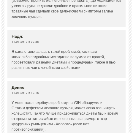
(возможно, пропить желчегонные препараты). До медикаментов
у сестры руки не дошли: дробное и правильное питание,
травяные чаи сделали свое дело-исчезли симптомы загиба
желчного пузыря.
Надя
:
11.01.2017 в 09:35
Я сама сталкивалась с такой проблемой, как и вам
каких либо подробных методик не получила от врачей,
посоветовали разными диетами и процедурами. также я пью
различные чаи с лечебными свойствами.
Денис
:
11.01.2017 в 12:15
У меня тоже подобную проблему на УЗИ обнаружили.
С таким дефектом желчного пузыря, может легко возникнуть
холецистит. Так что лучше придерживаться диеты №5 и время
от времени пить слабые желчегонные, например: отвар
кукурузных рыльцев или «Холосас» (если нет
противопоказаний).