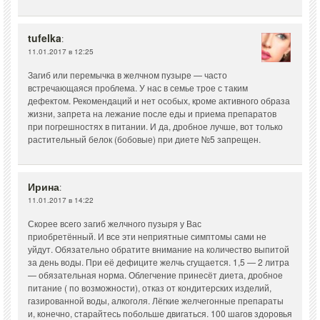
tufelka
:
11.01.2017 в 12:25
Загиб или перемычка в желчном пузыре — часто
встречающаяся проблема. У нас в семье трое с таким
дефектом. Рекомендаций и нет особых, кроме активного образа
жизни, запрета на лежание после еды и приема препаратов
при погрешностях в питании. И да, дробное лучше, вот только
растительный белок (бобовые) при диете №5 запрещен.
Ирина
:
11.01.2017 в 14:22
Скорее всего загиб желчного пузыря у Вас
приобретённый. И все эти неприятные симптомы сами не
уйдут. Обязательно обратите внимание на количество выпитой
за день воды. При её дефиците желчь сгущается. 1,5 — 2 литра
— обязательная норма. Облегчение принесёт диета, дробное
питание ( по возможности), отказ от кондитерских изделий,
газированной воды, алкоголя. Лёгкие желчегонные препараты
и, конечно, старайтесь побольше двигаться. 100 шагов здоровья