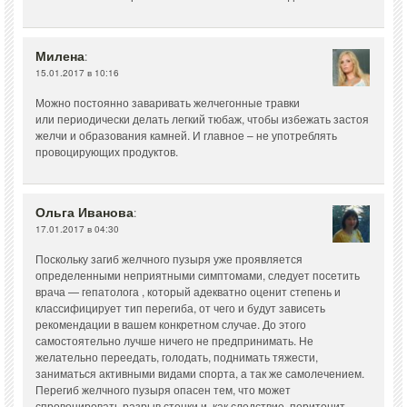
Милена
:
15.01.2017 в 10:16
Можно постоянно заваривать желчегонные травки
или периодически делать легкий тюбаж, чтобы избежать застоя
желчи и образования камней. И главное – не употреблять
провоцирующих продуктов.
Ольга Иванова
:
17.01.2017 в 04:30
Поскольку загиб желчного пузыря уже проявляется
определенными неприятными симптомами, следует посетить
врача — гепатолога , который адекватно оценит степень и
классифицирует тип перегиба, от чего и будут зависеть
рекомендации в вашем конкретном случае. До этого
самостоятельно лучше ничего не предпринимать. Не
желательно переедать, голодать, поднимать тяжести,
заниматься активными видами спорта, а так же самолечением.
Перегиб желчного пузыря опасен тем, что может
спровоцировать разрыв стенки и, как следствие, перитонит.