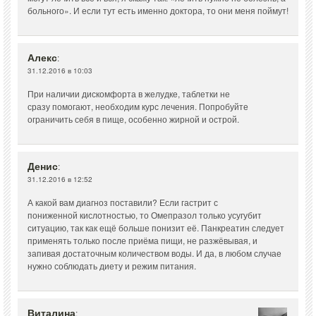
больного». И если тут есть именно доктора, то они меня поймут!
Алекс
:
31.12.2016 в 10:03
При наличии дискомфорта в желудке, таблетки не
сразу помогают, необходим курс лечения. Попробуйте
ограничить себя в пище, особенно жирной и острой.
Денис
:
31.12.2016 в 12:52
А какой вам диагноз поставили? Если гастрит с
пониженной кислотностью, то Омепразол только усугубит
ситуацию, так как ещё больше понизит её. Панкреатин следует
применять только после приёма пищи, не разжёвывая, и
запивая достаточным количеством воды. И да, в любом случае
нужно соблюдать диету и режим питания.
Виталина
: