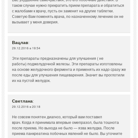
таком случае нужно прекратить прием препарата и обратиться
с жалобами к врачу, пусть он заменит на другие таблетки.
Советую Вам поменять врача, по назначенному лечению он не
вызывает у меня доверия.
Вацлав
:
29.12.2016 в 19:54
Эти препараты предназначены для улучшения ( не
работы) поджелудочной железы. Эти препараты изготовлены
на основе желудочного фермента и применять их надо сразу же
после еды для улучшения пищеварения. Значит вы проглотили
их на пустой желудок.
Светлана
:
29.12.2016 в 20:18
Не совсем понятен диагноз, который вам поставил
врач. Когда я принимала впервые омепразол, была тошнота
после приема. Но выхода не было — язва желудка. После
приема панкреатина побочных явлений не было. Вы уточните