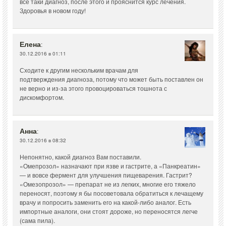
все таки диагноз, после этого и прояснится курс лечения.
Здоровья в новом году!
Елена
:
30.12.2016 в 01:11
Сходите к другим нескольким врачам для
подтверждения диагноза, потому что может быть поставлен он
не верно и из-за этого провоцироваться тошнота с
дискомфортом.
Анна
:
30.12.2016 в 08:32
Непонятно, какой диагноз Вам поставили.
«Омепрозол» назначают при язве и гастрите, а «Панкреатин»
— и вовсе фермент для улучшения пищеварения. Гастрит?
«Омезопрозол» — препарат не из легких, многие его тяжело
переносят, поэтому я бы посоветовала обратиться к лечащему
врачу и попросить заменить его на какой-либо аналог. Есть
импортные аналоги, они стоят дороже, но переносятся легче
(сама пила).