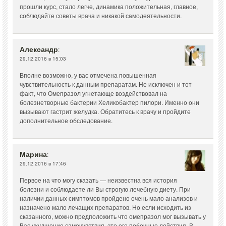
прошли курс, стало легче, динамика положительная, главное,
соблюдайте советы врача и никакой самодеятельности.
Александр
:
29.12.2016 в 15:03
Вполне возможно, у вас отмечена повышенная
чувствительность к данным препаратам. Не исключен и тот
факт, что Омепразол угнетающе воздействовал на
болезнетворные бактерии Хеликобактер пилори. Именно они
вызывают гастрит желудка. Обратитесь к врачу и пройдите
дополнительное обследование.
Марина
:
29.12.2016 в 17:46
Первое на что могу сказать — неизвестна вся история
болезни и соблюдаете ли Вы строгую лечебную диету. При
наличии данных симптомов пройдено очень мало анализов и
назначено мало лечащих препаратов. Но если исходить из
сказанного, можно предположить что омепразол мог вызывать у
Вас ухудшение самочувствия, это его побочные действия. В