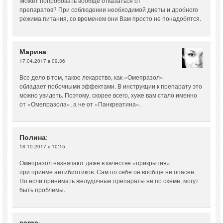
Может попробовать вообще отказаться от
препаратов? При соблюдении необходимой диеты и дробного
режима питания, со временем они Вам просто не понадобятся.
Марина
:
17.04.2017 в 09:36
Все дело в том, такое лекарство, как «Омепразол»
обладает побочными эффектами. В инструкции к препарату это
можно увидеть. Поэтому, скорее всего, хуже вам стало именно
от «Омепразола», а не от «Панкреатина».
Полина
:
18.10.2017 в 10:15
Омепразол назначают даже в качестве «прикрытия»
при приеме антибиотиков. Сам по себе он вообще не опасен.
Но если принимать желудочные препараты не по схеме, могут
быть проблемы.
serge
: