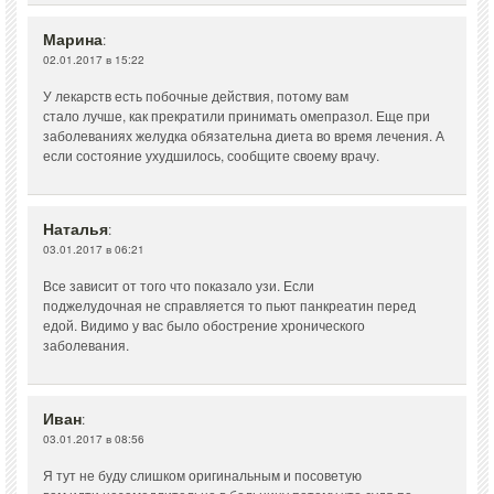
Марина
:
02.01.2017 в 15:22
У лекарств есть побочные действия, потому вам
стало лучше, как прекратили принимать омепразол. Еще при
заболеваниях желудка обязательна диета во время лечения. А
если состояние ухудшилось, сообщите своему врачу.
Наталья
:
03.01.2017 в 06:21
Все зависит от того что показало узи. Если
поджелудочная не справляется то пьют панкреатин перед
едой. Видимо у вас было обострение хронического
заболевания.
Иван
:
03.01.2017 в 08:56
Я тут не буду слишком оригинальным и посоветую