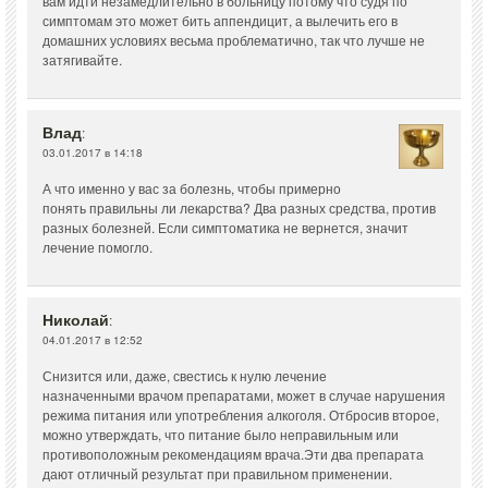
вам идти незамедлительно в больницу потому что судя по
симптомам это может бить аппендицит, а вылечить его в
домашних условиях весьма проблематично, так что лучше не
затягивайте.
Влад
:
03.01.2017 в 14:18
А что именно у вас за болезнь, чтобы примерно
понять правильны ли лекарства? Два разных средства, против
разных болезней. Если симптоматика не вернется, значит
лечение помогло.
Николай
:
04.01.2017 в 12:52
Снизится или, даже, свестись к нулю лечение
назначенными врачом препаратами, может в случае нарушения
режима питания или употребления алкоголя. Отбросив второе,
можно утверждать, что питание было неправильным или
противоположным рекомендациям врача.Эти два препарата
дают отличный результат при правильном применении.