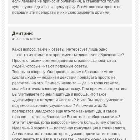
если лечение не приносит облегчения, а становится только
хуже, нужно идти к лечащему врачу. Возможно вам просто не
подошли эти препараты и их нужно заменить другими.
Дмитрий
:
31.12.2016 в 02:52
Каков вопрос, такие и ответы. Интересует лишь одно
— кто-то из комментаторов имеет медицинское образование?
Просто с такими рекомендациями страшно становится за
людей, которые читают подобные советы.
Теперь по вопросу. Омепразол никоим образом не может
сделать хуже — механизм действия препарата просто не
рассчитан на это. Примеси какие-то — да, но тогда скажите
спасибо отечественному фармзаводу. При приеме панкреатина
Вы учитываете прием пищи? Да и вообще, что такое
«дискомфорт в желудке и животе»? И что Вы подразумеваете
под «мое состояние ухудшилось»? А помимо этих 2х
препаратов Вам доктор еще что-то назначал? Да, и самое
главное — какое заболевание Вы хотели вообще вылечить?
Это тот случай, когда вопросов намного больше, чем ответов.
Идеальный вариант — повторная консультация у специалиста.
А к великим аматорам, которые думают, прочитав интернет,
могут лечить всё и вся, я скажу так: «лечить нужно не болезнь, а