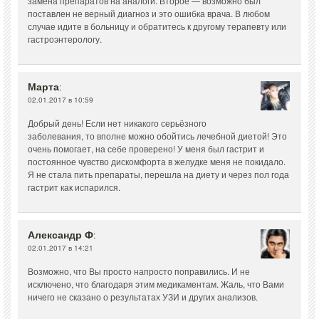
замена препаратов на аналоги. Второе — возможно был
поставлен не верный диагноз и это ошибка врача. В любом
случае идите в больницу и обратитесь к другому терапевту или
гастроэнтерологу.
Марта
:
02.01.2017 в 10:59
Добрый день! Если нет никакого серьёзного
заболевания, то вполне можно обойтись лечебной диетой! Это
очень помогает, на себе проверено! У меня был гастрит и
постоянное чувство дискомфорта в желудке меня не покидало.
Я не стала пить препараты, перешла на диету и через пол года
гастрит как испарился.
Александр Ф
:
02.01.2017 в 14:21
Возможно, что Вы просто напросто поправились. И не
исключено, что благодаря этим медикаментам. Жаль, что Вами
ничего не сказано о результатах УЗИ и других анализов.