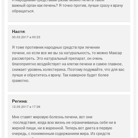
важный орган как печень? Я точно против, лучше сразу к врачу
обращаться.
Настя
:
30.03.2017 в 00:23
Я тоже противник народных средств при лечении
печени, но если все же вы за натуральность, то можно Максар
рассмотреть. Это натуральный препарат, он очень
благоприятно воздействует на клетки печени и самое главное,
снижает уровень холестерина. Поэтому подумайте, что для вас
лучше и обратитесь к врачу. Так наверное будет более
грамотно.
Регина
:
12.05.2017 в 17:36
Мне ставят жировую болезнь печени, вот они
-последствия, когда всю жизнь не ограничиваешь себя ни в
жирной пищи, ни в жаренной. Теперь вот диета в первую
очередь, с пониженным содержанием жира. Из средств