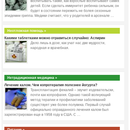
воспитывать также, как взрослые воспитывают самих
детей. Если сделать иммунитет ребенка сильным, он
будет в состоянии пережить не болея сезонные
эпидемии гриппа. Медики считают, что у родителей в арсенале …
Неотложная помощь »
Какими таблетками можно отравиться случайно: Аспирин
Дело лишь в дозе, как учат нас две мудрости,
народная и врачебная.
Нетрадиционная медицина »
Лечение калом. Чем копротерапия полезнее йогурта?
Трансплантация фекалий – звучит издевательски,
почти как копрофагия. Однако такой волнующий
метод терапии и профилактики заболеваний
существует уже более полувека. Первый случай
официально оправданного лечения калом был
зарегистрирован еще в 1958 году в США. С …
Питание »