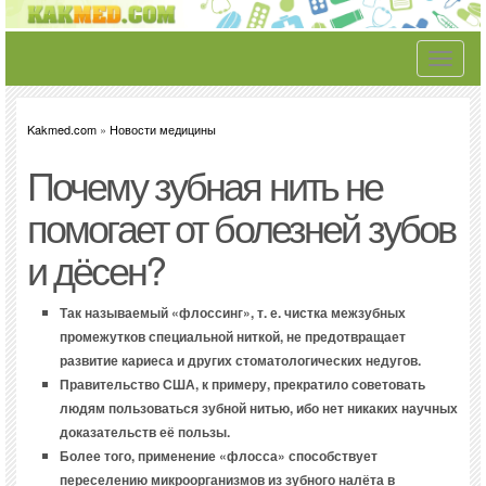
Toggle
navigati
Kakmed.com
»
Новости медицины
Почему зубная нить не
помогает от болезней зубов
и дёсен?
Так называемый «флоссинг», т. е. чистка межзубных
промежутков специальной ниткой, не предотвращает
развитие кариеса и других стоматологических недугов.
Правительство США, к примеру, прекратило советовать
людям пользоваться зубной нитью, ибо нет никаких научных
доказательств её пользы.
Более того, применение «флосса» способствует
переселению микроорганизмов из зубного налёта в