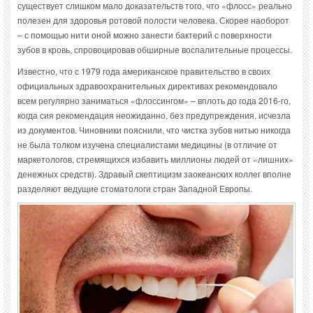
существует слишком мало доказательств того, что «флосс» реально
полезен для здоровья ротовой полости человека. Скорее наоборот
– с помощью нити оной можно занести бактерий с поверхности
зубов в кровь, спровоцировав обширные воспалительные процессы.
Известно, что с 1979 года американское правительство в своих
официальных здравоохранительных директивах рекомендовало
всем регулярно заниматься «флоссингом» – вплоть до года 2016-го,
когда сия рекомендация неожиданно, без предупреждения, исчезла
из документов. Чиновники пояснили, что чистка зубов нитью никогда
не была толком изучена специалистами медицины (в отличие от
маркетологов, стремящихся избавить миллионы людей от «лишних»
денежных средств). Здравый скептицизм заокеанских коллег вполне
разделяют ведущие стоматологи стран Западной Европы.