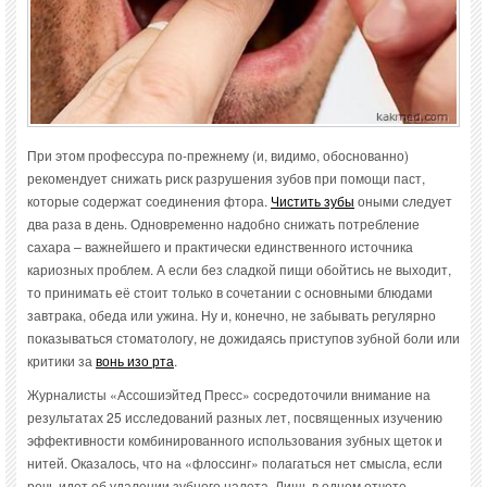
При этом профессура по-прежнему (и, видимо, обоснованно)
рекомендует снижать риск разрушения зубов при помощи паст,
которые содержат соединения фтора.
Чистить зубы
оными следует
два раза в день. Одновременно надобно снижать потребление
сахара – важнейшего и практически единственного источника
кариозных проблем. А если без сладкой пищи обойтись не выходит,
то принимать её стоит только в сочетании с основными блюдами
завтрака, обеда или ужина. Ну и, конечно, не забывать регулярно
показываться стоматологу, не дожидаясь приступов зубной боли или
критики за
вонь изо рта
.
Журналисты «Ассошиэйтед Пресс» сосредоточили внимание на
результатах 25 исследований разных лет, посвященных изучению
эффективности комбинированного использования зубных щеток и
нитей. Оказалось, что на «флоссинг» полагаться нет смысла, если
речь идет об удалении зубного налета. Лишь в одном отчете,