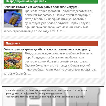
Нетрадиционная медицина »
Лечение калом. Чем копротерапия полезнее йогурта?
Трансплантация фекалий – звучит издевательски,
почти как копрофагия. Однако такой волнующий
метод терапии и профилактики заболеваний
существует уже более полувека. Первый случай
официально оправданного лечения калом был
зарегистрирован еще в 1958 году в США. С …
Питание »
Овощи при сахарном диабете: как составить полезную диету
Люди, страдающие сахарным диабетом 2-го типа
порой ощущают себя чужими на банкетах в
ресторанах или больших семейных застольях.
Однако болезнь – это не повод избегать вкусной
пищи вообще. Фактически не существует продуктов,
которые были бы …
Вся информация опубликована в ознакомительных целях и не является
руководством к действию без консультации врача.
Перепечатка материалов возможна при наличии ссылки на наш сайт.