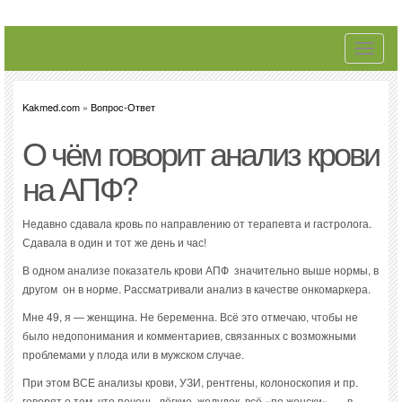
Toggle
navigati
Kakmed.com
»
Вопрос-Ответ
О чём говорит анализ крови
на АПФ?
Недавно сдавала кровь по направлению от терапевта и гастролога.
Сдавала в один и тот же день и час!
В одном анализе показатель крови АПФ значительно выше нормы, в
другом он в норме. Рассматривали анализ в качестве онкомаркера.
Мне 49, я — женщина. Не беременна. Всё это отмечаю, чтобы не
было недопонимания и комментариев, связанных с возможными
проблемами у плода или в мужском случае.
При этом ВСЕ анализы крови, УЗИ, рентгены, колоноскопия и пр.
говорят о том, что печень, лёгкие, желудок, всё «по женски» — в