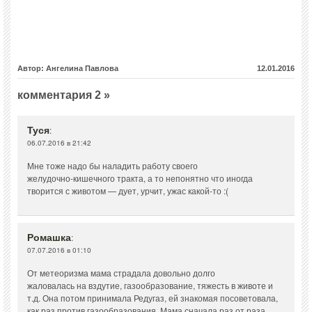
Автор: Ангелина Павлова
12.01.2016
комментария 2 »
Туся
:
06.07.2016 в 21:42
Мне тоже надо бы наладить работу своего
желудочно-кишечного тракта, а то непонятно что иногда
творится с животом — дует, урчит, ужас какой-то :(
Ромашка
:
07.07.2016 в 01:10
От метеоризма мама страдала довольно долго
жаловалась на вздутие, газообразование, тяжесть в животе и
т.д. Она потом принимала Редугаз, ей знакомая посоветовала,
как раз против газообразования. Мама сначала раз от раза