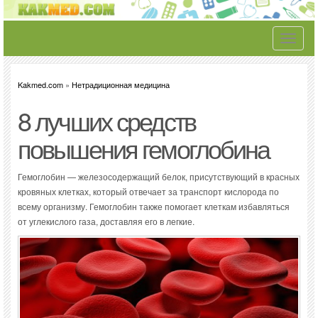
Toggle
navigati
Kakmed.com
»
Нетрадиционная медицина
8 лучших средств
повышения гемоглобина
Гемоглобин — железосодержащий белок, присутствующий в красных
кровяных клетках, который отвечает за транспорт кислорода по
всему организму. Гемоглобин также помогает клеткам избавляться
от углекислого газа, доставляя его в легкие.