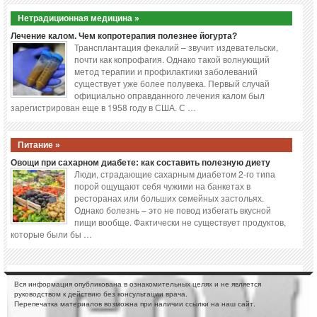
Нетрадиционная медицина »
Лечение калом. Чем копротерапия полезнее йогурта?
Трансплантация фекалий – звучит издевательски,
почти как копрофагия. Однако такой волнующий
метод терапии и профилактики заболеваний
существует уже более полувека. Первый случай
официально оправданного лечения калом был
зарегистрирован еще в 1958 году в США. С …
Питание »
Овощи при сахарном диабете: как составить полезную диету
Люди, страдающие сахарным диабетом 2-го типа
порой ощущают себя чужими на банкетах в
ресторанах или больших семейных застольях.
Однако болезнь – это не повод избегать вкусной
пищи вообще. Фактически не существует продуктов,
которые были бы …
Вся информация опубликована в ознакомительных целях и не является
руководством к действию без консультации врача.
Перепечатка материалов возможна при наличии ссылки на наш сайт.