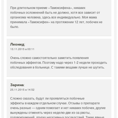
При длительном приеме «Тамоксифена», никаких
побочных осложнений быть не должно, хотя все зависит от
организма человека, здесь все индивидуально. Моя мама
принимала «Тамоксифен» на протяжении 12 лет, побочек не
было.
Леонид
:
13.11.2015 в 03:11
Очень сложно самостоятельно заметить появления
побочных эффектов. Поэтому надо через 1-2 недели проходить
обследования в больнице. С такими вещами лучше не шутить.
Зарина
:
25.11.2015 в 14:52
Сложно сказать, будут ли проявляться побочные
эффекты в каждом отдельном случае. Отзывы о препарате
очень разные — одним помогает и нет никаких побочек, другие
вынуждены отменять через неделю-две из-за рвоты,
головокружений, других негативных последствий. Такие явные