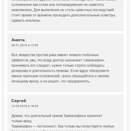
осложнения как отеки или головокружения не заметить
невозможно. Для выявления не столь заметных последствий
стоит время от времени проходить дополнительные осмотры,
сдавать анализы.
Анюта
:
28.01.2016 в 13:30
Все лекарства против рака имеют немало побочных
эффектов, увы. Но когда доктор назначает тамоксифен,
принимать его следует, нужно только строго соблюдать
дозировку и длительность приема. Если вдруг обнаружите
явные признаки осложнений, сразу обращайтесь к своему
лечащему врачу, а он решит, что предпринять.
Сергей
:
14.05.2016 в 16:22
Думаю, что длительный прием Тамоксифена принесет
только вред.
Тамоксифен — Антагонист. Как только вы почуствуете любые