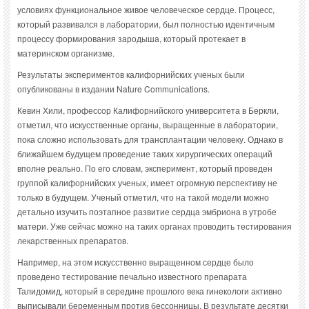
условиях функциональное живое человеческое сердце. Процесс,
который развивался в лаборатории, был полностью идентичным
процессу формирования зародыша, который протекает в
материнском организме.
Результаты экспериментов калифорнийских ученых были
опубликованы в издании Nature Communications.
Кевин Хили, профессор Калифорнийского университета в Беркли,
отметил, что искусственные органы, выращенные в лаборатории,
пока сложно использовать для трансплантации человеку. Однако в
ближайшем будущем проведение таких хирургических операций
вполне реально. По его словам, эксперимент, который проведен
группой калифорнийских ученых, имеет огромную перспективу не
только в будущем. Ученый отметил, что на такой модели можно
детально изучить поэтапное развитие сердца эмбриона в утробе
матери. Уже сейчас можно на таких органах проводить тестирования
лекарственных препаратов.
Например, на этом искусственно выращенном сердце было
проведено тестирование печально известного препарата
Талидомид, который в середине прошлого века гинекологи активно
выписывали беременным против бессонницы. В результате десятки