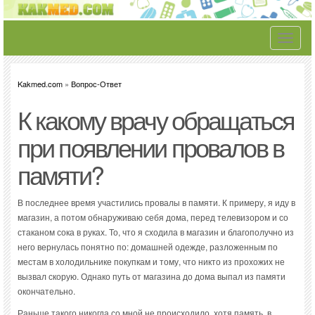
Toggle
navigati
Kakmed.com
»
Вопрос-Ответ
К какому врачу обращаться
при появлении провалов в
памяти?
В последнее время участились провалы в памяти. К примеру, я иду в
магазин, а потом обнаруживаю себя дома, перед телевизором и со
стаканом сока в руках. То, что я сходила в магазин и благополучно из
него вернулась понятно по: домашней одежде, разложенным по
местам в холодильнике покупкам и тому, что никто из прохожих не
вызвал скорую. Однако путь от магазина до дома выпал из памяти
окончательно.
Раньше такого никогда со мной не происходило, хотя память, в