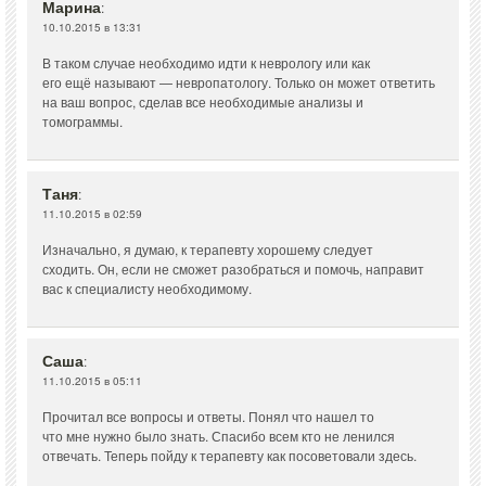
Марина
:
10.10.2015 в 13:31
В таком случае необходимо идти к неврологу или как
его ещё называют — невропатологу. Только он может ответить
на ваш вопрос, сделав все необходимые анализы и
томограммы.
Таня
:
11.10.2015 в 02:59
Изначально, я думаю, к терапевту хорошему следует
сходить. Он, если не сможет разобраться и помочь, направит
вас к специалисту необходимому.
Саша
:
11.10.2015 в 05:11
Прочитал все вопросы и ответы. Понял что нашел то
что мне нужно было знать. Спасибо всем кто не ленился
отвечать. Теперь пойду к терапевту как посоветовали здесь.