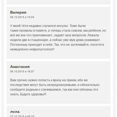
Валерия
:
06.10.2015 в 15:24
У моей тёти недавно случился инсульт. Тоже были
такие провалы в памяти, а теперь стала совсем, как ребёнок, но
всё же кое-что припоминает, задаёт кучу вопросов. Лежала
недели две в стационаре, а сейчас уже муж дома ухаживает.
Потихоньку приходит в себя. Так, что не затягивайте, посетите
немедленно невропатолога!!!
Анастасия
:
06.10.2015 в 16:37
Вам срочно нужно попасть к врачу на прием, ибо же
последствия могут быть непредсказуемыми, и обязательно
сообщите родным о случившемся, так как они обязаны это
знать. Будьте здоровы!!!
лола
:
07.10.2015 в 03:19