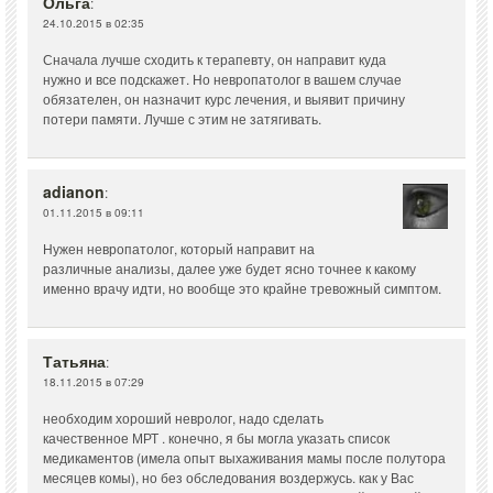
Ольга
:
24.10.2015 в 02:35
Сначала лучше сходить к терапевту, он направит куда
нужно и все подскажет. Но невропатолог в вашем случае
обязателен, он назначит курс лечения, и выявит причину
потери памяти. Лучше с этим не затягивать.
adianon
:
01.11.2015 в 09:11
Нужен невропатолог, который направит на
различные анализы, далее уже будет ясно точнее к какому
именно врачу идти, но вообще это крайне тревожный симптом.
Татьяна
:
18.11.2015 в 07:29
необходим хороший невролог, надо сделать
качественное МРТ . конечно, я бы могла указать список
медикаментов (имела опыт выхаживания мамы после полутора
месяцев комы), но без обследования воздержусь. как у Вас