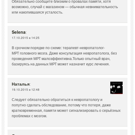
Обязательно сообщите близким о провалах памяти, хотя
возможно, случай с магазином — обычная невнимательность
или накопившаяся усталость.
Selena
:
17.10.2015 в 14:25
В срочном порядке по схеме: терапевт-невропатолог-
МРТ головного мозга. Даже консультация невропатолога, без
проведения МРТ малоэффективна.Только опытный врач,
базируясь на данных МРТ может назначит курс лечения.
Наталья
:
19.10.2015 в 12:48
Следует обязательно обратиться к невропатологу и
попутно сделать обследование, потому что потеря, даже
кратковременная, памяти может сигнализировать о серьёзных
проблемах с мозгом.