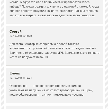
можно. А вдруг это из-за принимаемых препаратов каких-
нибудь? Похожая реакция случилась у маминой знакомой, когда
она без рецепта покупала какие-то лекарства. Так она грешила,
что это всё возраст, а оказалось — действие этого лекарства.
Сергей
:
10.10.2015 в 11:23
Для этого некоторые специально с собой таскают
видеорегистратор который записывает все что видит человек.
Вам нужно обследовать голову на МРТ. Возможно какие то части
мозга не получают питания.
Елена
:
10.10.2015 в 13:24
Однозначно — к невропатологу. Провалы в памяти
указывают на нарушения мозгового кровообращения. Врач,
после обследования, назначит подходящие лечение.