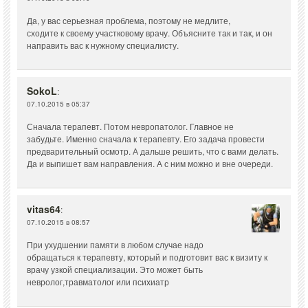
Да, у вас серьезная проблема, поэтому не медлите,
сходите к своему участковому врачу. Объясните так и так, и он
направить вас к нужному специалисту.
SokoL
:
07.10.2015 в 05:37
Сначала терапевт. Потом невропатолог. Главное не
забудьте. Именно сначала к терапевту. Его задача провести
предварительный осмотр. А дальше решить, что с вами делать.
Да и выпишет вам направления. А с ним можно и вне очереди.
vitas64
:
07.10.2015 в 08:57
При ухудшении памяти в любом случае надо
обращаться к терапевту, который и подготовит вас к визиту к
врачу узкой специализации. Это может быть
невролог,травматолог или психиатр