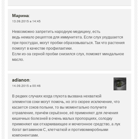
Марина
:
13.09.2015 в 14:45
Невозможно запретить народную медицину, есть
ведь немало рецептов для иммунитета. Если слух ухудшается
при простудах, могут пробки образовываться. Так что растения
помогут в качестве профилактики.
Если из-за серной пробки снизился слух, поможет миндальное
масло.
adianon
:
14.09.2015 в 00:46
В редких случаях когда глухота вызвана нехваткой
элементов соки могут помочь, но это скорее исключение, что
касается соков полыни, то вы моментально получите
отравление, причём серьёзное, её применяют для лечения
кишечных болезней в очень малых пропорциях, солодку
применяют как отхаркивающее и мочегонное средство, а лук
богат витамином С, клетчаткой и противомикробными
компонентами.