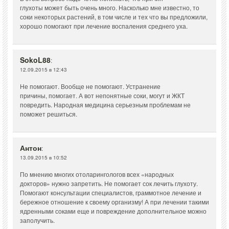
глухоты может быть очень много. Насколько мне известно, то
соки некоторых растений, в том числе и тех что вы предложили,
хорошо помогают при лечение воспаления среднего уха.
SokoL88
:
12.09.2015 в 12:43
Не помогают. Вообще не помогают. Устранение
причины, помогает. А вот непонятные соки, могут и ЖКТ
повредить. Народная медицина серьезным проблемам не
поможет решиться.
Антон
:
13.09.2015 в 10:52
По мнению многих отоларингологов всех «народных
докторов» нужно запретить. Не помогает сок лечить глухоту.
Помогают консультации специалистов, граммотное лечение и
бережное отношение к своему организму! А при лечении такими
ядренными соками еще и повреждение дополнительное можно
заполучить.