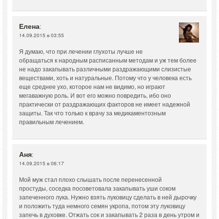
Елена
:
14.09.2015 в 03:55
Я думаю, что при лечении глухоты лучше не
обращаться к народным расписанным методам и уж тем более
не надо закапывать различными раздражающими слизистые
веществами, хоть и натуральные. Потому что у человека есть
еще среднее ухо, которое нам не видимо, но играют
мегаважную роль. И вот его можно повредить, ибо оно
практически от раздражающих факторов не имеет надежной
защиты. Так что только к врачу за медикаментозным
правильным лечением.
Аня
:
14.09.2015 в 06:17
Мой муж стал плохо слышать после перенесенной
простуды, соседка посоветовала закапывать уши соком
запеченного лука. Нужно взять луковицу сделать в ней дырочку
и положить туда немного семян укропа, потом эту луковицу
запечь в духовке. Отжать сок и закапывать 2 раза в день утром и