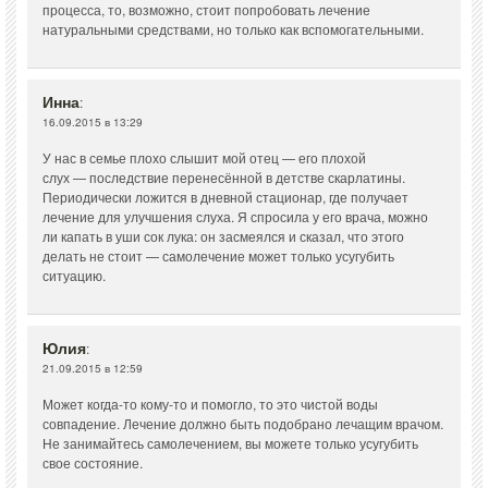
процесса, то, возможно, стоит попробовать лечение
натуральными средствами, но только как вспомогательными.
Инна
:
16.09.2015 в 13:29
У нас в семье плохо слышит мой отец — его плохой
слух — последствие перенесённой в детстве скарлатины.
Периодически ложится в дневной стационар, где получает
лечение для улучшения слуха. Я спросила у его врача, можно
ли капать в уши сок лука: он засмеялся и сказал, что этого
делать не стоит — самолечение может только усугубить
ситуацию.
Юлия
:
21.09.2015 в 12:59
Может когда-то кому-то и помогло, то это чистой воды
совпадение. Лечение должно быть подобрано лечащим врачом.
Не занимайтесь самолечением, вы можете только усугубить
свое состояние.