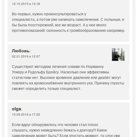
12.10.2015 в 13:18
Во-первых, нужно проконсультироваться у
специалиста, а потом уже начинать самолечение. С полынью, я
бы была поосторожней, все же возраст. А у нее много
противопоказаний: склонность к тромбообразованию например.
Любовь
:
02.01.2016 в 12:07
Существуют методики лечения соками по Норманну
Уокеру и Рудольфу Бройсу. Насколько они эффективны
статистики нет. Высокое кровяное давление или диабет могут
повлиять на кровоснабжение внутреннего уха. Причину глухоты
сможет определить только специалист.
olga
:
10.09.2016 в 17:25
Если вдруг обнаружилось что человек стал плохо
слышать, нужно немедленно бежать к доктору!!! Какое
самолечение может быть? Если упустить момент, то слух уже