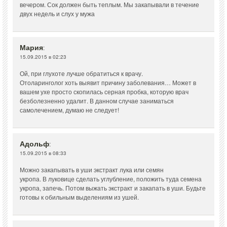
вечером. Сок должен быть теплым. Мы закапывали в течение
двух недель и слух у мужа
Мария
:
15.09.2015 в 02:23
Ой, при глухоте лучше обратиться к врачу.
Отоларинголог хоть выявит причину заболевания… Может в
вашем ухе просто скопилась серная пробка, которую врач
безболезненно удалит. В данном случае заниматься
самолечением, думаю не следует!
Адольф
:
15.09.2015 в 08:33
Можно закапывать в уши экстракт лука или семян
укропа. В луковице сделать углубление, положить туда семена
укропа, запечь. Потом выжать экстракт и закапать в уши. Будьте
готовы к обильным выделениям из ушей.