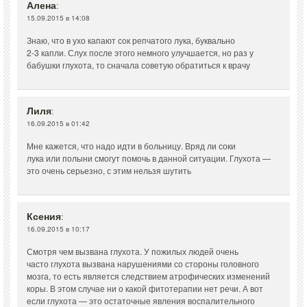
Алена
:
15.09.2015 в 14:08
Знаю, что в ухо капают сок репчатого лука, буквально
2-3 капли. Слух после этого немного улучшается, но раз у
бабушки глухота, то сначала советую обратиться к врачу
Лиля
:
16.09.2015 в 01:42
Мне кажется, что надо идти в больницу. Вряд ли соки
лука или полыни смогут помочь в данной ситуации. Глухота —
это очень серьезно, с этим нельзя шутить
Ксения
:
16.09.2015 в 10:17
Смотря чем вызвана глухота. У пожилых людей очень
часто глухота вызвана нарушениями со стороны головного
мозга, то есть является следствием атрофических изменений
коры. В этом случае ни о какой фитотерапии нет речи. А вот
если глухота — это остаточные явления воспалительного